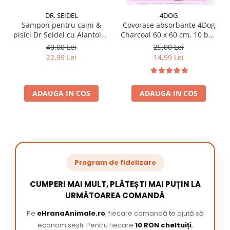
DR. SEIDEL
4DOG
Sampon pentru caini &
Covorase absorbante 4Dog
pisici Dr Seidel cu Alantoina
Charcoal 60 x 60 cm, 10 buc
220 ml
/ pachet
40,00 Lei
25,00 Lei
22,99 Lei
14,99 Lei
ADAUGA IN COS
ADAUGA IN COS
Program de fidelizare
CUMPERI MAI MULT, PLĂTEȘTI MAI PUȚIN LA
URMĂTOAREA COMANDĂ
Pe
eHranaAnimale.ro
, fiecare comandă te ajută să
economisești. Pentru fiecare
10 RON cheltuiți
,