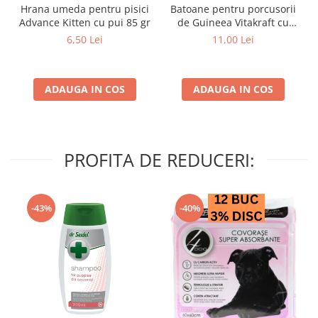
Hrana umeda pentru pisici
Batoane pentru porcusorii
Advance Kitten cu pui 85 gr
de Guineea Vitakraft cu
struguri & nuci 2 buc
6,50 Lei
11,00 Lei
ADAUGA IN COS
ADAUGA IN COS
PROFITA DE REDUCERI:
-43%
-40%