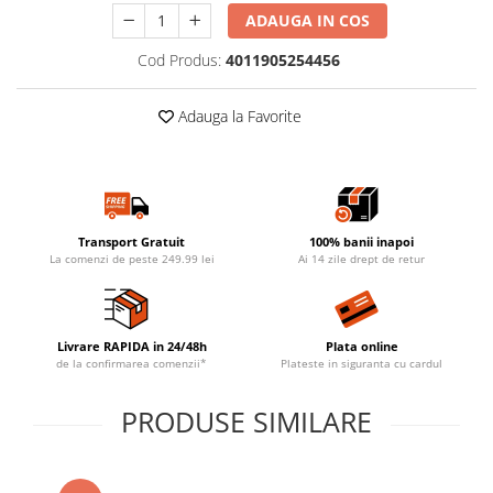
ADAUGA IN COS
Cod Produs:
4011905254456
Adauga la Favorite
Transport Gratuit
100% banii inapoi
La comenzi de peste 249.99 lei
Ai 14 zile drept de retur
Livrare RAPIDA in 24/48h
Plata online
de la confirmarea comenzii*
Plateste in siguranta cu cardul
PRODUSE SIMILARE