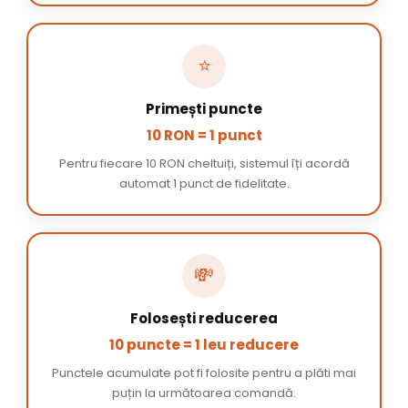
⭐
Primești puncte
10 RON = 1 punct
Pentru fiecare 10 RON cheltuiți, sistemul îți acordă
automat 1 punct de fidelitate.
💸
Folosești reducerea
10 puncte = 1 leu reducere
Punctele acumulate pot fi folosite pentru a plăti mai
puțin la următoarea comandă.