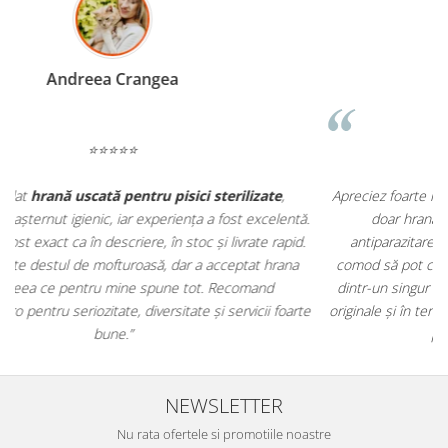
Madalina Stancea
⭐⭐⭐⭐⭐
Apreciez foarte mult faptul că pe
ehranaanimale.ro
găsesc nu
.
doar hrană, ci și produse din
farmacia veterinară
:
antiparazitare, suplimente și soluții de îngrijire. Este foarte
comod să pot comanda tot ce am nevoie pentru animalul meu
m
dintr-un singur loc. Livrarea a fost rapidă, iar produsele au fost
e
originale și în termen. Magazin serios, bine organizat și foarte util
t
pentru orice stăpân de animale.
NEWSLETTER
Nu rata ofertele si promotiile noastre