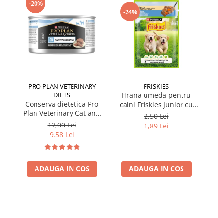
-20%
-24%
PRO PLAN VETERINARY
FRISKIES
DIETS
Hrana umeda pentru
Conserva dietetica Pro
caini Friskies Junior cu
cai
Plan Veterinary Cat and
pui & mazare 85 gr
2,50 Lei
Dog Convalescence 195
12,00 Lei
1,89 Lei
gr
9,58 Lei
ADAUGA IN COS
ADAUGA IN COS