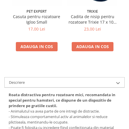
PET EXPERT
TRIXIE
Casuta pentru rozatoare
Cadita de nisip pentru
Ca
Igloo Small
rozatoare Trixie 17 x 10 x
ro
10 cm
17,00 Lei
23,00 Lei
ADAUGA IN COS
ADAUGA IN COS
Descriere
Roata distractiva pentru rozatoare mici, recomandata in
special pentru hamsteri, ce dispune de un dispozitiv de
prindere pe gratiile custii.
- Animalutul va avea parte de ore intregi de distractie.
- Stimuleaza comportamentul activ al animalelor si reduce
plictiseala, mentinandu-le ocupate.
- Poate fi folosita cu incredere fiind confectionata din material