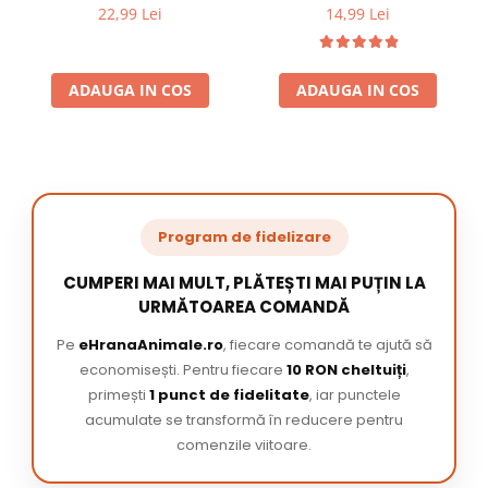
22,99 Lei
14,99 Lei
ADAUGA IN COS
ADAUGA IN COS
Program de fidelizare
CUMPERI MAI MULT, PLĂTEȘTI MAI PUȚIN LA
URMĂTOAREA COMANDĂ
Pe
eHranaAnimale.ro
, fiecare comandă te ajută să
economisești. Pentru fiecare
10 RON cheltuiți
,
primești
1 punct de fidelitate
, iar punctele
acumulate se transformă în reducere pentru
comenzile viitoare.