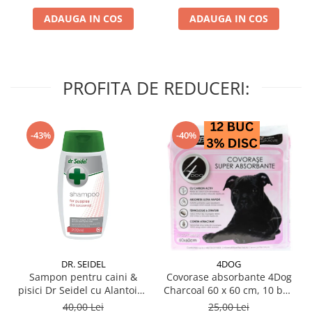
ADAUGA IN COS
ADAUGA IN COS
PROFITA DE REDUCERI:
-43%
-40%
DR. SEIDEL
4DOG
Sampon pentru caini &
Covorase absorbante 4Dog
pisici Dr Seidel cu Alantoina
Charcoal 60 x 60 cm, 10 buc
220 ml
/ pachet
40,00 Lei
25,00 Lei