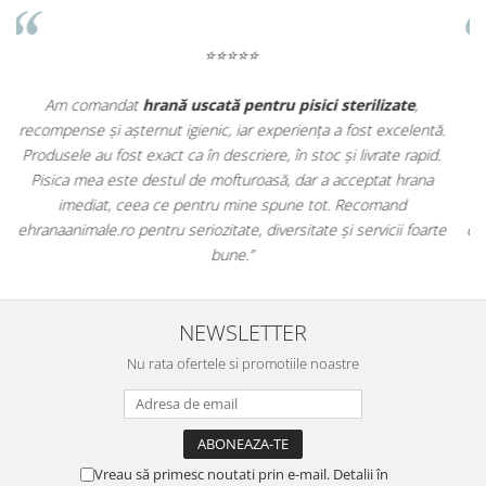
⭐⭐⭐⭐⭐
Apreciez foarte mult faptul că pe
ehranaanimale.ro
găsesc nu
.
doar hrană, ci și produse din
farmacia veterinară
:
.
antiparazitare, suplimente și soluții de îngrijire. Este foarte
comod să pot comanda tot ce am nevoie pentru animalul meu
dintr-un singur loc. Livrarea a fost rapidă, iar produsele au fost
e
originale și în termen. Magazin serios, bine organizat și foarte util
pentru orice stăpân de animale.
NEWSLETTER
Nu rata ofertele si promotiile noastre
Vreau să primesc noutati prin e-mail. Detalii în