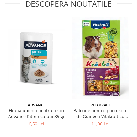
DESCOPERA NOUTATILE
ADVANCE
VITAKRAFT
Hrana umeda pentru pisici
Batoane pentru porcusorii
Advance Kitten cu pui 85 gr
de Guineea Vitakraft cu
struguri & nuci 2 buc
6,50 Lei
11,00 Lei