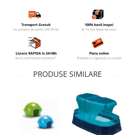
Transport Gratuit
100% banii inapoi
La comenzi de peste 249.99 lei
Ai 14 zile drept de retur
Livrare RAPIDA in 24/48h
Plata online
de la confirmarea comenzii*
Plateste in siguranta cu cardul
PRODUSE SIMILARE