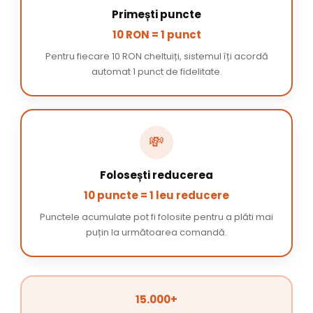
Primești puncte
10 RON = 1 punct
Pentru fiecare 10 RON cheltuiți, sistemul îți acordă
automat 1 punct de fidelitate.
💸
Folosești reducerea
10 puncte = 1 leu reducere
Punctele acumulate pot fi folosite pentru a plăti mai
puțin la următoarea comandă.
15.000+