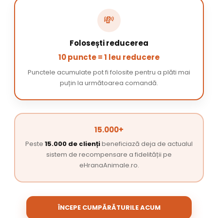
💸
Folosești reducerea
10 puncte = 1 leu reducere
Punctele acumulate pot fi folosite pentru a plăti mai
puțin la următoarea comandă.
15.000+
Peste
15.000 de clienți
beneficiază deja de actualul
sistem de recompensare a fidelității pe
eHranaAnimale.ro.
ÎNCEPE CUMPĂRĂTURILE ACUM