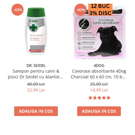
-43%
-40%
DR. SEIDEL
4DOG
Sampon pentru caini &
Covorase absorbante 4Dog
pisici Dr Seidel cu Alantoina
Charcoal 60 x 60 cm, 10 buc
220 ml
/ pachet
40,00 Lei
25,00 Lei
22,99 Lei
14,99 Lei
ADAUGA IN COS
ADAUGA IN COS