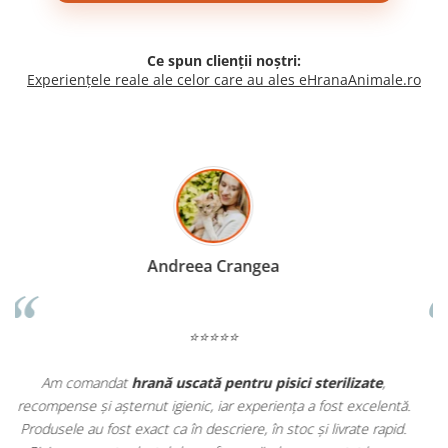
Ce spun clienții noștri:
Experiențele reale ale celor care au ales eHranaAnimale.ro
Madalina Stancea
⭐⭐⭐⭐⭐
Apreciez foarte mult faptul că pe
ehranaanimale.ro
găsesc nu
.
doar hrană, ci și produse din
farmacia veterinară
:
antiparazitare, suplimente și soluții de îngrijire. Este foarte