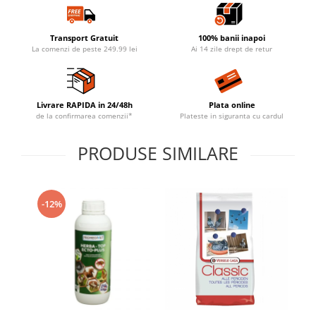
Transport Gratuit
100% banii inapoi
La comenzi de peste 249.99 lei
Ai 14 zile drept de retur
Livrare RAPIDA in 24/48h
Plata online
de la confirmarea comenzii*
Plateste in siguranta cu cardul
PRODUSE SIMILARE
-12%