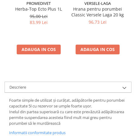
PROMEDIVET
VERSELE-LAGA
Herba-Top Ecto Plus 1L
Hrana pentru porumbei
Classic Versele Laga 20 kg
mu
95,00 Lei
96,73 Lei
83,99 Lei
ADAUGA IN COS
ADAUGA IN COS
Descriere
Foarte simple de utilizat și curățat, adăpătorile pentru porumbei
capacitate 5l cu rezervor se umple foarte ușor.
Inelul din partea superioară cu care este prevăzută adăpătoarea
permite suspendarea acesteia fiind mult mai greu pentru
porumbei să le murdărească
Informatii conformitate produs