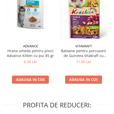
ADVANCE
VITAKRAFT
Hrana umeda pentru pisici
Batoane pentru porcusorii
Advance Kitten cu pui 85 gr
de Guineea Vitakraft cu
struguri & nuci 2 buc
6,50 Lei
11,00 Lei
ADAUGA IN COS
ADAUGA IN COS
PROFITA DE REDUCERI: