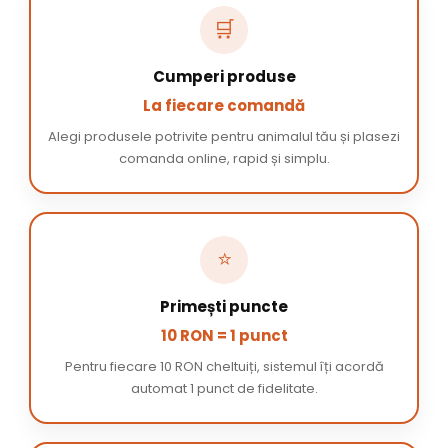
🛒
Cumperi produse
La fiecare comandă
Alegi produsele potrivite pentru animalul tău și plasezi
comanda online, rapid și simplu.
⭐
Primești puncte
10 RON = 1 punct
Pentru fiecare 10 RON cheltuiți, sistemul îți acordă
automat 1 punct de fidelitate.