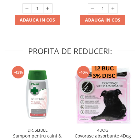
ADAUGA IN COS
ADAUGA IN COS
PROFITA DE REDUCERI:
-43%
-40%
DR. SEIDEL
4DOG
Sampon pentru caini &
Covorase absorbante 4Dog