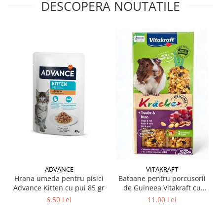
DESCOPERA NOUTATILE
ADVANCE
VITAKRAFT
Hrana umeda pentru pisici
Batoane pentru porcusorii
Advance Kitten cu pui 85 gr
de Guineea Vitakraft cu
struguri & nuci 2 buc
6,50 Lei
11,00 Lei