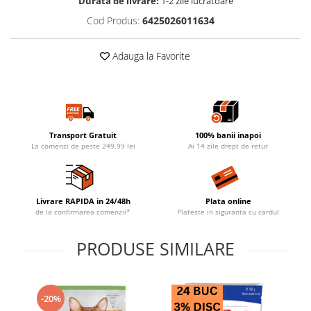
Durata de livrare:
1-2 zile lucratoare
Cod Produs:
6425026011634
Adauga la Favorite
Transport Gratuit
100% banii inapoi
La comenzi de peste 249.99 lei
Ai 14 zile drept de retur
Livrare RAPIDA in 24/48h
Plata online
de la confirmarea comenzii*
Plateste in siguranta cu cardul
PRODUSE SIMILARE
-20%