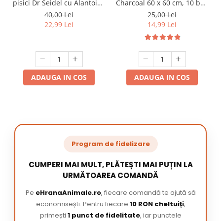
pisici Dr Seidel cu Alantoina
Charcoal 60 x 60 cm, 10 buc
220 ml
/ pachet
40,00 Lei
25,00 Lei
22,99 Lei
14,99 Lei
ADAUGA IN COS
ADAUGA IN COS
Program de fidelizare
CUMPERI MAI MULT, PLĂTEȘTI MAI PUȚIN LA
URMĂTOAREA COMANDĂ
Pe
eHranaAnimale.ro
, fiecare comandă te ajută să
economisești. Pentru fiecare
10 RON cheltuiți
,
primești
1 punct de fidelitate
, iar punctele