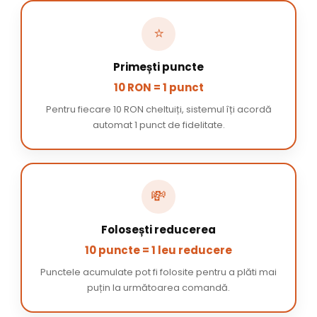
⭐
Primești puncte
10 RON = 1 punct
Pentru fiecare 10 RON cheltuiți, sistemul îți acordă
automat 1 punct de fidelitate.
💸
Folosești reducerea
10 puncte = 1 leu reducere
Punctele acumulate pot fi folosite pentru a plăti mai
puțin la următoarea comandă.