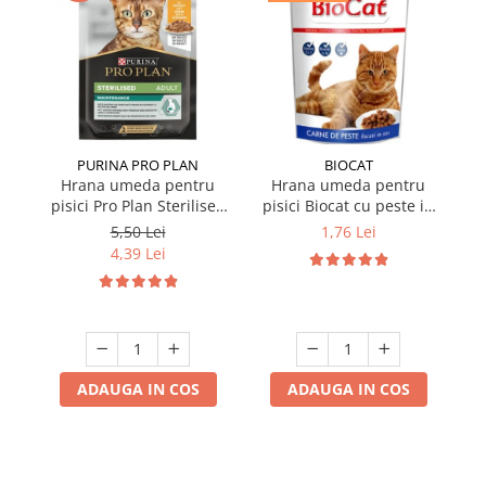
PURINA PRO PLAN
BIOCAT
Hrana umeda pentru
Hrana umeda pentru
pisici Pro Plan Sterilised
pisici Biocat cu peste in
p
Nutrisavour cu pui in sos
sos 100 gr
Nu
5,50 Lei
1,76 Lei
85 gr
4,39 Lei
ADAUGA IN COS
ADAUGA IN COS