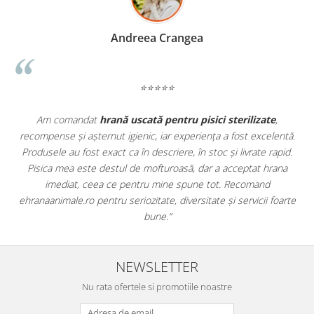
Madalina Stancea
⭐⭐⭐⭐⭐
rilizate
,
Apreciez foarte mult faptul că pe
ehranaanimale.ro
gă
st excelentă.
doar hrană, ci și produse din
farmacia veterinar
ivrate rapid.
antiparazitare, suplimente și soluții de îngrijire. Este 
eptat hrana
comod să pot comanda tot ce am nevoie pentru anima
ecomand
dintr-un singur loc. Livrarea a fost rapidă, iar produsele
ervicii foarte
originale și în termen. Magazin serios, bine organizat și fo
pentru orice stăpân de animale.
NEWSLETTER
Nu rata ofertele si promotiile noastre