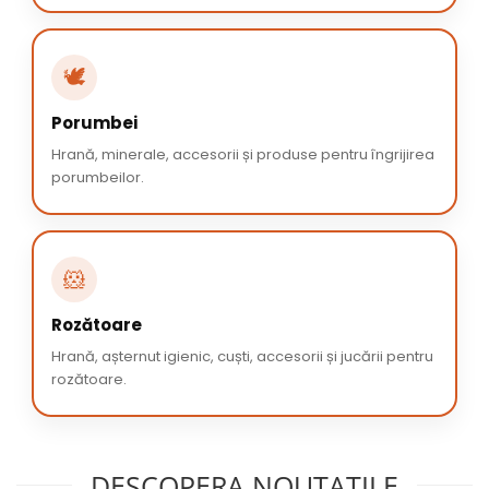
🕊️
Porumbei
Hrană, minerale, accesorii și produse pentru îngrijirea
porumbeilor.
🐹
Rozătoare
Hrană, așternut igienic, cuști, accesorii și jucării pentru
rozătoare.
DESCOPERA NOUTATILE