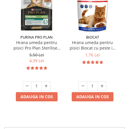
PURINA PRO PLAN
BIOCAT
Hrana umeda pentru
Hrana umeda pentru
pisici Pro Plan Sterilised
pisici Biocat cu peste in
p
Nutrisavour cu pui in sos
sos 100 gr
Nu
5,50 Lei
1,76 Lei
85 gr
4,39 Lei
ADAUGA IN COS
ADAUGA IN COS