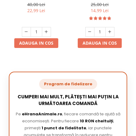
220 ml
/ pachet
40,00 Lei
25,00 Lei
22,99 Lei
14,99 Lei
ADAUGA IN COS
ADAUGA IN COS
Program de fidelizare
CUMPERI MAI MULT, PLĂTEȘTI MAI PUȚIN LA
URMĂTOAREA COMANDĂ
Pe
eHranaAnimale.ro
, fiecare comandă te ajută să
economisești. Pentru fiecare
10 RON cheltuiți
,
primești
1 punct de fidelitate
, iar punctele
acumulate se transformă în reducere pentru