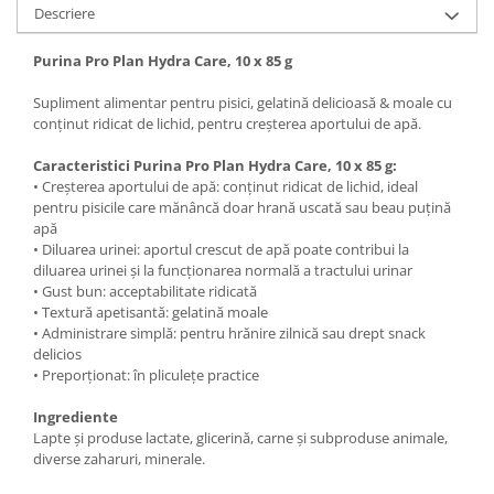
Descriere
Purina Pro Plan Hydra Care, 10 x 85 g
Supliment alimentar pentru pisici, gelatină delicioasă & moale cu
conținut ridicat de lichid, pentru creșterea aportului de apă.
Caracteristici Purina Pro Plan Hydra Care, 10 x 85 g:
• Creșterea aportului de apă: conținut ridicat de lichid, ideal
pentru pisicile care mănâncă doar hrană uscată sau beau puțină
apă
• Diluarea urinei: aportul crescut de apă poate contribui la
diluarea urinei și la funcționarea normală a tractului urinar
• Gust bun: acceptabilitate ridicată
• Textură apetisantă: gelatină moale
• Administrare simplă: pentru hrănire zilnică sau drept snack
delicios
• Preporționat: în pliculețe practice
Ingrediente
Lapte și produse lactate, glicerină, carne și subproduse animale,
diverse zaharuri, minerale.