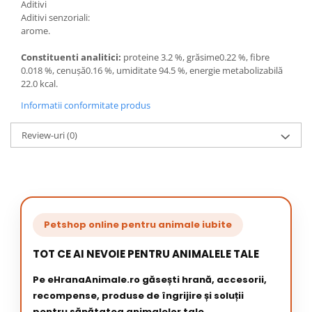
Aditivi
Aditivi senzoriali:
arome.
Constituenti analitici:
proteine 3.2 %, grăsime0.22 %, fibre
0.018 %, cenuşă0.16 %, umiditate 94.5 %, energie metabolizabilă
22.0 kcal.
Informatii conformitate produs
Review-uri
(0)
Petshop online pentru animale iubite
TOT CE AI NEVOIE PENTRU ANIMALELE TALE
Pe eHranaAnimale.ro găsești hrană, accesorii,
recompense, produse de îngrijire și soluții
pentru sănătatea animalelor tale.