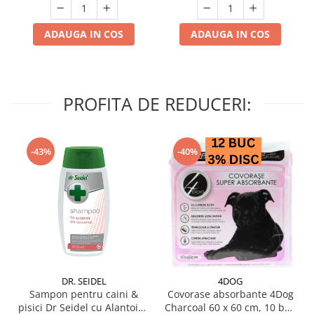
ADAUGA IN COS
ADAUGA IN COS
PROFITA DE REDUCERI:
-43%
-40%
DR. SEIDEL
4DOG
Sampon pentru caini &
Covorase absorbante 4Dog
pisici Dr Seidel cu Alantoina
Charcoal 60 x 60 cm, 10 buc