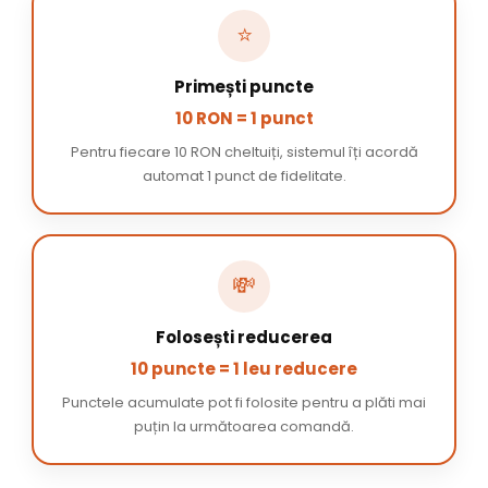
⭐
Primești puncte
10 RON = 1 punct
Pentru fiecare 10 RON cheltuiți, sistemul îți acordă
automat 1 punct de fidelitate.
💸
Folosești reducerea
10 puncte = 1 leu reducere
Punctele acumulate pot fi folosite pentru a plăti mai
puțin la următoarea comandă.