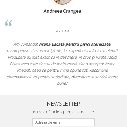
Madalina Stancea
⭐⭐⭐⭐⭐
Apreciez foarte mult faptul că pe
ehranaanimale.ro
găsesc nu
ntă.
doar hrană, ci și produse din
farmacia veterinară
:
pid.
antiparazitare, suplimente și soluții de îngrijire. Este foarte
na
comod să pot comanda tot ce am nevoie pentru animalul meu
dintr-un singur loc. Livrarea a fost rapidă, iar produsele au fost
arte
originale și în termen. Magazin serios, bine organizat și foarte util
pentru orice stăpân de animale.
NEWSLETTER
Nu rata ofertele si promotiile noastre