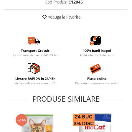
Cod Produs:
C12045
Adauga la Favorite
Transport Gratuit
100% banii inapoi
La comenzi de peste 249.99 lei
Ai 14 zile drept de retur
Livrare RAPIDA in 24/48h
Plata online
de la confirmarea comenzii*
Plateste in siguranta cu cardul
PRODUSE SIMILARE
-20%