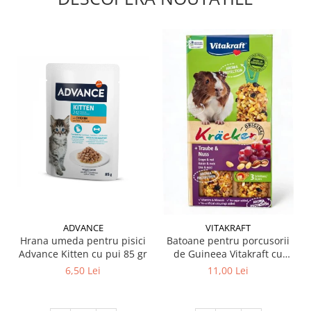
ADVANCE
VITAKRAFT
Hrana umeda pentru pisici
Batoane pentru porcusorii
Advance Kitten cu pui 85 gr
de Guineea Vitakraft cu
struguri & nuci 2 buc
6,50 Lei
11,00 Lei