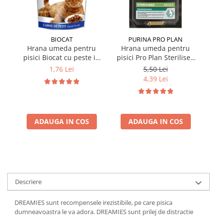
BIOCAT
PURINA PRO PLAN
Hrana umeda pentru
Hrana umeda pentru
pisici Biocat cu peste in
pisici Pro Plan Sterilised
p
sos 100 gr
Nutrisavour cu pui in sos
Nu
1,76 Lei
5,50 Lei
85 gr
4,39 Lei
ADAUGA IN COS
ADAUGA IN COS
Descriere
DREAMIES sunt recompensele irezistibile, pe care pisica
dumneavoastra le va adora. DREAMIES sunt prilej de distractie