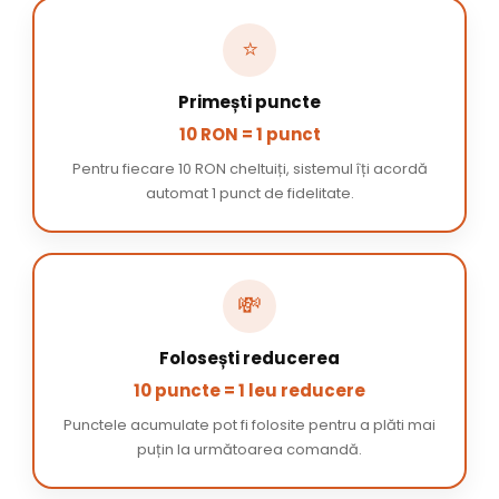
⭐
Primești puncte
10 RON = 1 punct
Pentru fiecare 10 RON cheltuiți, sistemul îți acordă
automat 1 punct de fidelitate.
💸
Folosești reducerea
10 puncte = 1 leu reducere
Punctele acumulate pot fi folosite pentru a plăti mai
puțin la următoarea comandă.