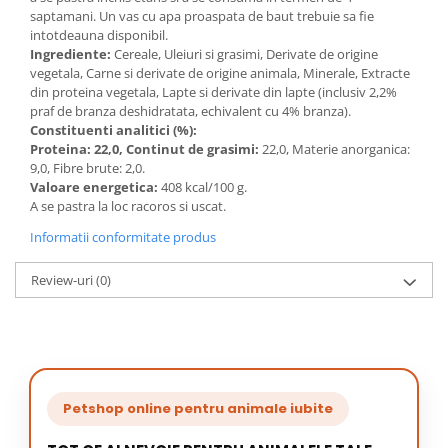
saptamani. Un vas cu apa proaspata de baut trebuie sa fie
intotdeauna disponibil.
Ingrediente:
Cereale, Uleiuri si grasimi, Derivate de origine
vegetala, Carne si derivate de origine animala, Minerale, Extracte
din proteina vegetala, Lapte si derivate din lapte (inclusiv 2,2%
praf de branza deshidratata, echivalent cu 4% branza).
Constituenti analitici (%):
Proteina: 22,0, Continut de grasimi:
22,0, Materie anorganica:
9,0, Fibre brute: 2,0.
Valoare energetica:
408 kcal/100 g.
A se pastra la loc racoros si uscat.
Informatii conformitate produs
Review-uri
(0)
Petshop online pentru animale iubite