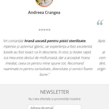
Madalina Stancea
⭐⭐⭐⭐⭐
Apreciez foarte mult faptul că pe
ehranaanimale.ro
găsesc nu
.
doar hrană, ci și produse din
farmacia veterinară
:
antiparazitare, suplimente și soluții de îngrijire. Este foarte
comod să pot comanda tot ce am nevoie pentru animalul meu
m
dintr-un singur loc. Livrarea a fost rapidă, iar produsele au fost
e
originale și în termen. Magazin serios, bine organizat și foarte util
t
pentru orice stăpân de animale.
NEWSLETTER
Nu rata ofertele si promotiile noastre