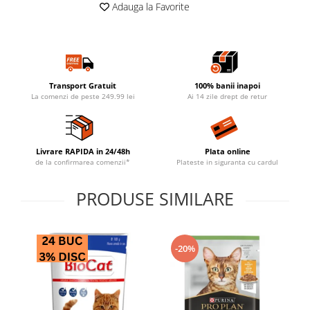
Adauga la Favorite
Transport Gratuit
100% banii inapoi
La comenzi de peste 249.99 lei
Ai 14 zile drept de retur
Livrare RAPIDA in 24/48h
Plata online
de la confirmarea comenzii*
Plateste in siguranta cu cardul
PRODUSE SIMILARE
-20%