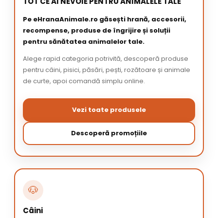
TOT CE AI NEVOIE PENTRU ANIMALELE TALE
Pe eHranaAnimale.ro găsești hrană, accesorii,
recompense, produse de îngrijire și soluții
pentru sănătatea animalelor tale.
Alege rapid categoria potrivită, descoperă produse
pentru câini, pisici, păsări, pești, rozătoare și animale
de curte, apoi comandă simplu online.
Vezi toate produsele
Descoperă promoțiile
🐶
Câini