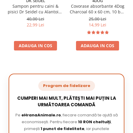
DR. SEIDEL
4DOG
Sampon pentru caini &
Covorase absorbante 4Dog
pisici Dr Seidel cu Alantoina
Charcoal 60 x 60 cm, 10 buc
220 ml
/ pachet
40,00 Lei
25,00 Lei
22,99 Lei
14,99 Lei
ADAUGA IN COS
ADAUGA IN COS
Program de fidelizare
CUMPERI MAI MULT, PLĂTEȘTI MAI PUȚIN LA
URMĂTOAREA COMANDĂ
Pe
eHranaAnimale.ro
, fiecare comandă te ajută să
economisești. Pentru fiecare
10 RON cheltuiți
,
primești
1 punct de fidelitate
, iar punctele