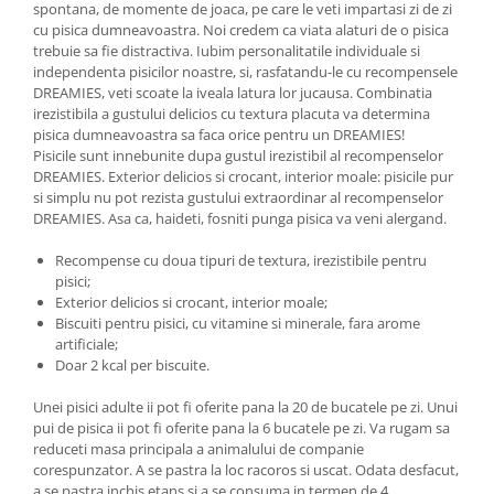
spontana, de momente de joaca, pe care le veti impartasi zi de zi
cu pisica dumneavoastra. Noi credem ca viata alaturi de o pisica
trebuie sa fie distractiva. Iubim personalitatile individuale si
independenta pisicilor noastre, si, rasfatandu-le cu recompensele
DREAMIES, veti scoate la iveala latura lor jucausa. Combinatia
irezistibila a gustului delicios cu textura placuta va determina
pisica dumneavoastra sa faca orice pentru un DREAMIES!
Pisicile sunt innebunite dupa gustul irezistibil al recompenselor
DREAMIES. Exterior delicios si crocant, interior moale: pisicile pur
si simplu nu pot rezista gustului extraordinar al recompenselor
DREAMIES. Asa ca, haideti, fosniti punga pisica va veni alergand.
Recompense cu doua tipuri de textura, irezistibile pentru
pisici;
Exterior delicios si crocant, interior moale;
Biscuiti pentru pisici, cu vitamine si minerale, fara arome
artificiale;
Doar 2 kcal per biscuite.
Unei pisici adulte ii pot fi oferite pana la 20 de bucatele pe zi. Unui
pui de pisica ii pot fi oferite pana la 6 bucatele pe zi. Va rugam sa
reduceti masa principala a animalului de companie
corespunzator. A se pastra la loc racoros si uscat. Odata desfacut,
a se pastra inchis etans si a se consuma in termen de 4