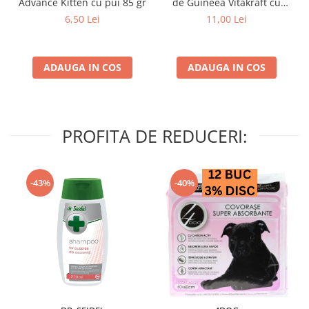
Advance Kitten cu pui 85 gr
de Guineea Vitakraft cu
struguri & nuci 2 buc
6,50 Lei
11,00 Lei
ADAUGA IN COS
ADAUGA IN COS
PROFITA DE REDUCERI:
-43%
-40%