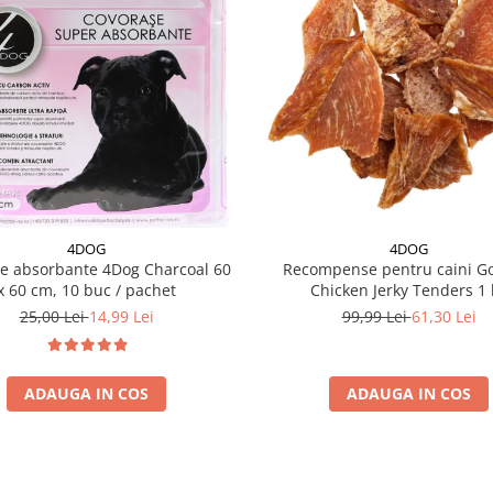
4DOG
4DOG
e absorbante 4Dog Charcoal 60
Recompense pentru caini G
x 60 cm, 10 buc / pachet
Chicken Jerky Tenders 1 
25,00 Lei
14,99 Lei
99,99 Lei
61,30 Lei
ADAUGA IN COS
ADAUGA IN COS