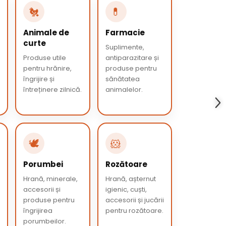
🐔
💊
Animale de
Farmacie
curte
Suplimente,
Produse utile
antiparazitare și
pentru hrănire,
produse pentru
îngrijire și
sănătatea
întreținere zilnică.
animalelor.
🕊️
🐹
Porumbei
Rozătoare
Hrană, minerale,
Hrană, așternut
accesorii și
igienic, cuști,
produse pentru
accesorii și jucării
îngrijirea
pentru rozătoare.
porumbeilor.