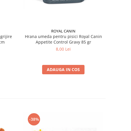
ROYAL CANIN
grijire
Hrana umeda pentru pisici Royal Canin
Hrana ume
 x 13 cm
Appetite Control Gravy 85 gr
Ag
8,00 Lei
ADAUGA IN COS
-38%