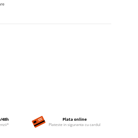
are
4/48h
Plata online
nzii*
Plateste in siguranta cu cardul