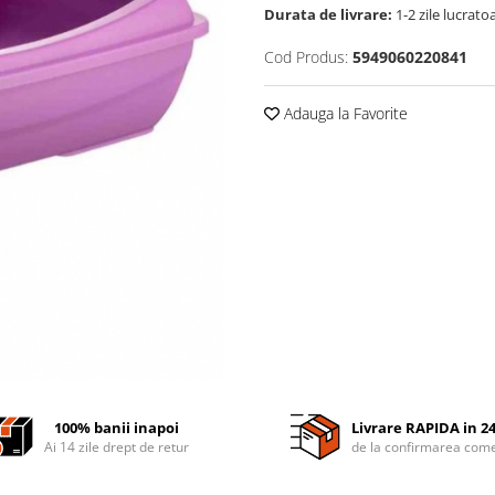
Durata de livrare:
1-2 zile lucrato
Cod Produs:
5949060220841
Adauga la Favorite
100% banii inapoi
Livrare RAPIDA in 2
Ai 14 zile drept de retur
de la confirmarea come