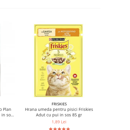
-12%
FRISKIES
PU
o Plan
Hrana umeda pentru pisici Friskies
Hrana umeda
 in sos
Adut cu pui in sos 85 gr
Sterilised 
1,89 Lei
5