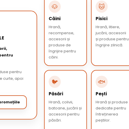
🐶
🐱
Câini
Pisici
Hrană,
Hrană, litiere,
recompense,
jucării, accesorii
LE
accesorii și
și produse pentru
produse de
îngrijire zilnică.
rii,
îngrijire pentru
 pentru
câini.
oduse pentru
de curte, apoi
🐦
🐟
Păsări
Pești
romoțiile
Hrană, colivii,
Hrană și produse
batoane, jucării și
dedicate pentru
accesorii pentru
întreținerea
păsări.
peștilor.