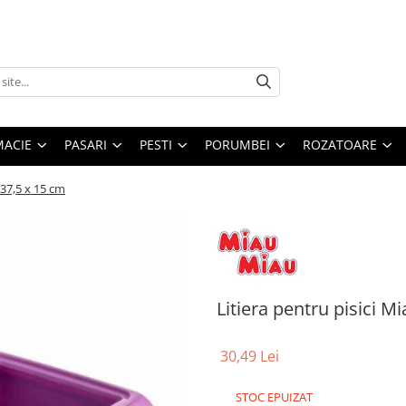
MACIE
PASARI
PESTI
PORUMBEI
ROZATOARE
 37,5 x 15 cm
Litiera pentru pisici M
30,49 Lei
STOC EPUIZAT