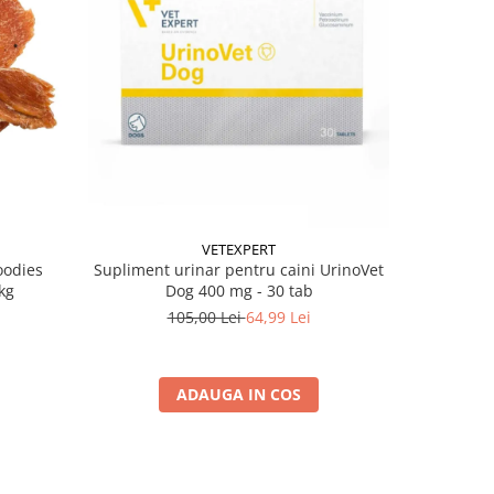
-38%
VETEXPERT
oodies
Supliment urinar pentru caini UrinoVet
Batoane pe
kg
Dog 400 mg - 30 tab
105,00 Lei
64,99 Lei
ADAUGA IN COS