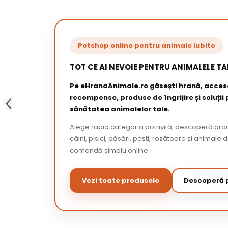
Petshop online pentru animale iubite
TOT CE AI NEVOIE PENTRU ANIMALELE TA
Pe eHranaAnimale.ro găsești hrană, acceso
recompense, produse de îngrijire și soluții
sănătatea animalelor tale.
Alege rapid categoria potrivită, descoperă pr
câini, pisici, păsări, pești, rozătoare și animale 
comandă simplu online.
Vezi toate produsele
Descoperă p