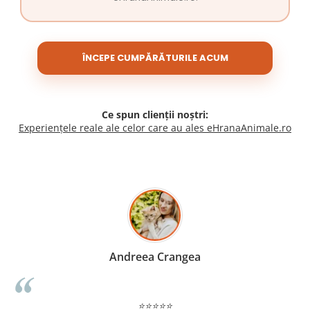
ÎNCEPE CUMPĂRĂTURILE ACUM
Ce spun clienții noștri:
Experiențele reale ale celor care au ales eHranaAnimale.ro
Madalina Stancea
⭐⭐⭐⭐⭐