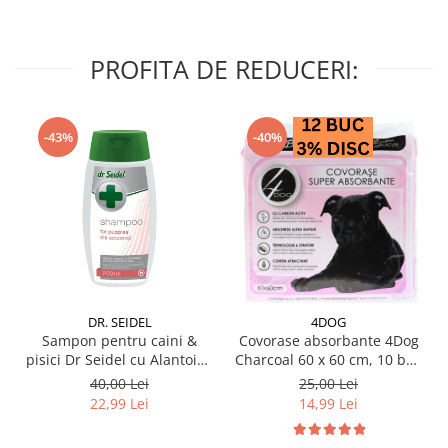
PROFITA DE REDUCERI:
-43%
-40%
DR. SEIDEL
4DOG
Sampon pentru caini &
Covorase absorbante 4Dog
pisici Dr Seidel cu Alantoina
Charcoal 60 x 60 cm, 10 buc
220 ml
/ pachet
40,00 Lei
25,00 Lei
22,99 Lei
14,99 Lei