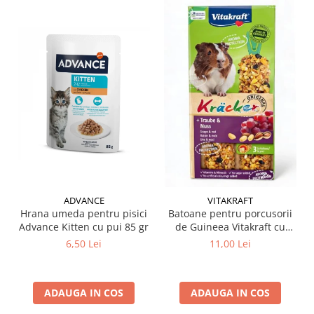
ADVANCE
VITAKRAFT
Hrana umeda pentru pisici
Batoane pentru porcusorii
Advance Kitten cu pui 85 gr
de Guineea Vitakraft cu
struguri & nuci 2 buc
6,50 Lei
11,00 Lei
ADAUGA IN COS
ADAUGA IN COS