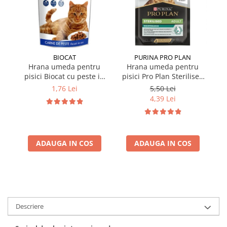
BIOCAT
PURINA PRO PLAN
Hrana umeda pentru
Hrana umeda pentru
pisici Biocat cu peste in
pisici Pro Plan Sterilised
p
sos 100 gr
Nutrisavour cu pui in sos
Nu
1,76 Lei
5,50 Lei
85 gr
4,39 Lei
ADAUGA IN COS
ADAUGA IN COS
Descriere