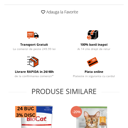
Adauga la Favorite
Transport Gratuit
100% banii inapoi
La comenzi de peste 249.99 lei
Ai 14 zile drept de retur
Livrare RAPIDA in 24/48h
Plata online
de la confirmarea comenzii*
Plateste in siguranta cu cardul
PRODUSE SIMILARE
-20%