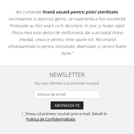
ate
,
Apreciez foarte mult faptul că pe
ehranaanimale.ro
găsesc
celentă.
doar hrană, ci și produse din
farmacia veterinară
:
 rapid.
antiparazitare, suplimente și soluții de îngrijire. Este foarte
 hrana
comod să pot comanda tot ce am nevoie pentru animalul m
nd
dintr-un singur loc. Livrarea a fost rapidă, iar produsele au fo
i foarte
originale și în termen. Magazin serios, bine organizat și foarte 
pentru orice stăpân de animale.
NEWSLETTER
Nu rata ofertele si promotiile noastre
Vreau să primesc noutati prin e-mail. Detalii în
Politica de Confidențialitate
.