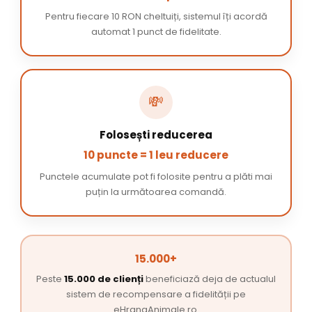
Pentru fiecare 10 RON cheltuiți, sistemul îți acordă
automat 1 punct de fidelitate.
💸
Folosești reducerea
10 puncte = 1 leu reducere
Punctele acumulate pot fi folosite pentru a plăti mai
puțin la următoarea comandă.
15.000+
Peste
15.000 de clienți
beneficiază deja de actualul
sistem de recompensare a fidelității pe
eHranaAnimale.ro.