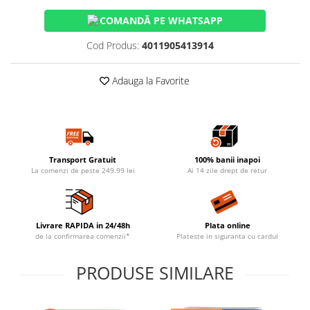
COMANDĂ PE WHATSAPP
Cod Produs:
4011905413914
Adauga la Favorite
Transport Gratuit
100% banii inapoi
La comenzi de peste 249.99 lei
Ai 14 zile drept de retur
Livrare RAPIDA in 24/48h
Plata online
de la confirmarea comenzii*
Plateste in siguranta cu cardul
PRODUSE SIMILARE