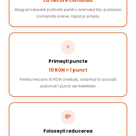
La fiecare comandă
Alegi produsele potrivite pentru animalul tău și plasezi
comanda online, rapid și simplu.
⭐
Primești puncte
10 RON = 1 punct
Pentru fiecare 10 RON cheltuiți, sistemul îți acordă
automat 1 punct de fidelitate.
💸
Folosești reducerea