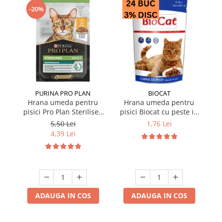
-20%
PURINA PRO PLAN
BIOCAT
Hrana umeda pentru
Hrana umeda pentru
pisici Pro Plan Sterilised
pisici Biocat cu peste in
p
Nutrisavour cu pui in sos
sos 100 gr
Nu
5,50 Lei
1,76 Lei
85 gr
4,39 Lei
ADAUGA IN COS
ADAUGA IN COS