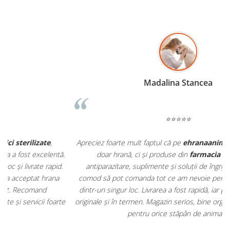
Madalina Stancea
⭐⭐⭐⭐⭐
Apreciez foarte mult faptul că pe
ehranaanimale.ro
găsesc nu
.
doar hrană, ci și produse din
farmacia veterinară
:
antiparazitare, suplimente și soluții de îngrijire. Este foarte
comod să pot comanda tot ce am nevoie pentru animalul meu
m
dintr-un singur loc. Livrarea a fost rapidă, iar produsele au fost
e
originale și în termen. Magazin serios, bine organizat și foarte util
t
pentru orice stăpân de animale.