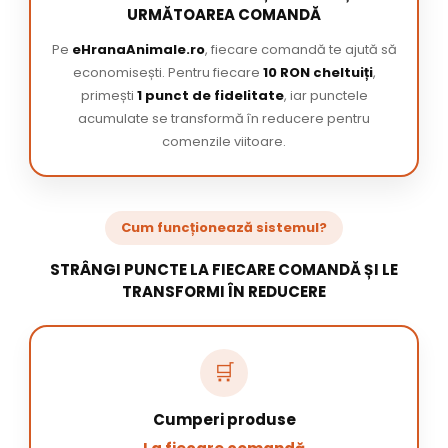
URMĂTOAREA COMANDĂ
Pe
eHranaAnimale.ro
, fiecare comandă te ajută să
economisești. Pentru fiecare
10 RON cheltuiți
,
primești
1 punct de fidelitate
, iar punctele
acumulate se transformă în reducere pentru
comenzile viitoare.
Cum funcționează sistemul?
STRÂNGI PUNCTE LA FIECARE COMANDĂ ȘI LE
TRANSFORMI ÎN REDUCERE
🛒
Cumperi produse