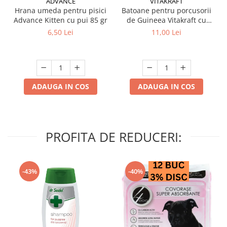
ADVANCE
VITAKRAFT
Hrana umeda pentru pisici
Batoane pentru porcusorii
Advance Kitten cu pui 85 gr
de Guineea Vitakraft cu
struguri & nuci 2 buc
6,50 Lei
11,00 Lei
ADAUGA IN COS
ADAUGA IN COS
PROFITA DE REDUCERI:
-43%
-40%