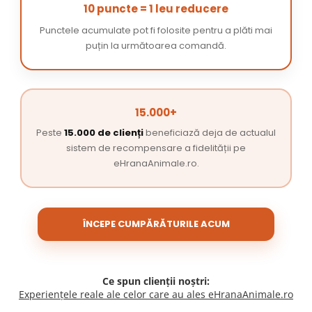
10 puncte = 1 leu reducere
Punctele acumulate pot fi folosite pentru a plăti mai
puțin la următoarea comandă.
15.000+
Peste
15.000 de clienți
beneficiază deja de actualul
sistem de recompensare a fidelității pe
eHranaAnimale.ro.
ÎNCEPE CUMPĂRĂTURILE ACUM
Ce spun clienții noștri:
Experiențele reale ale celor care au ales eHranaAnimale.ro