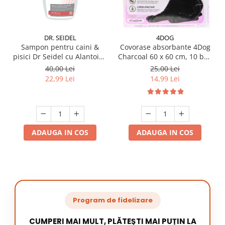
DR. SEIDEL
4DOG
Sampon pentru caini &
Covorase absorbante 4Dog
pisici Dr Seidel cu Alantoina
Charcoal 60 x 60 cm, 10 buc
220 ml
/ pachet
40,00 Lei
25,00 Lei
22,99 Lei
14,99 Lei
ADAUGA IN COS
ADAUGA IN COS
Program de fidelizare
CUMPERI MAI MULT, PLĂTEȘTI MAI PUȚIN LA