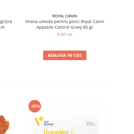
ROYAL CANIN
grijire
Hrana umeda pentru pisici Royal Canin
Hrana ume
 x 13 cm
Appetite Control Gravy 85 gr
Ag
8,00 Lei
ADAUGA IN COS
-38%