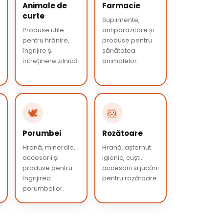
Animale de
Farmacie
curte
Suplimente,
Produse utile
antiparazitare și
pentru hrănire,
produse pentru
îngrijire și
sănătatea
întreținere zilnică.
animalelor.
🕊️
🐹
Porumbei
Rozătoare
Hrană, minerale,
Hrană, așternut
accesorii și
igienic, cuști,
produse pentru
accesorii și jucării
îngrijirea
pentru rozătoare.
porumbeilor.