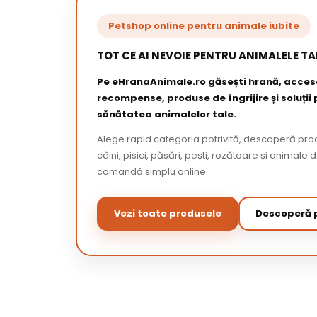
Petshop online pentru animale iubite
TOT CE AI NEVOIE PENTRU ANIMALELE TA
Pe eHranaAnimale.ro găsești hrană, acceso
recompense, produse de îngrijire și soluții
sănătatea animalelor tale.
Alege rapid categoria potrivită, descoperă pr
câini, pisici, păsări, pești, rozătoare și animale 
comandă simplu online.
Vezi toate produsele
Descoperă p