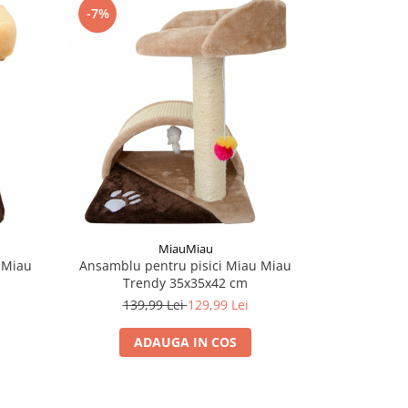
-7%
MiauMiau
 Miau
Ansamblu pentru pisici Miau Miau
Placa de zgar
Trendy 35x35x42 cm
139,99 Lei
129,99 Lei
ADAUGA IN COS
A