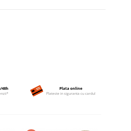
4/48h
Plata online
nzii*
Plateste in siguranta cu cardul