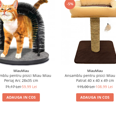
%
-5%
MiauMiau
MiauMiau
mblu pentru pisici Miau Miau
Ansamblu pentru pisici Miau
Periaj Arc 28x35 cm
Patrat 40 x 40 x 49 cm
71,17 Lei
59,99 Lei
115,00 Lei
108,99 Lei
ADAUGA IN COS
ADAUGA IN COS