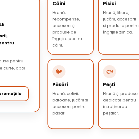
Câini
Pisici
Hrană,
Hrană, litiere,
recompense,
jucării, accesorii
LE
accesorii și
și produse pentru
produse de
îngrijire zilnică.
rii,
îngrijire pentru
 pentru
câini.
oduse pentru
de curte, apoi
🐦
🐟
Păsări
Pești
romoțiile
Hrană, colivii,
Hrană și produse
batoane, jucării și
dedicate pentru
accesorii pentru
întreținerea
păsări.
peștilor.