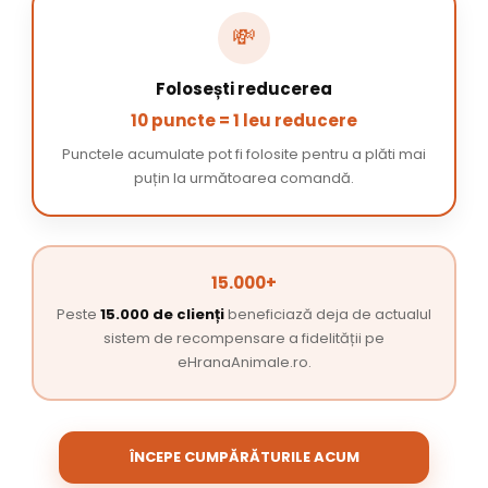
💸
Folosești reducerea
10 puncte = 1 leu reducere
Punctele acumulate pot fi folosite pentru a plăti mai
puțin la următoarea comandă.
15.000+
Peste
15.000 de clienți
beneficiază deja de actualul
sistem de recompensare a fidelității pe
eHranaAnimale.ro.
ÎNCEPE CUMPĂRĂTURILE ACUM