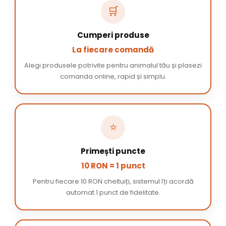
🛒
Cumperi produse
La fiecare comandă
Alegi produsele potrivite pentru animalul tău și plasezi
comanda online, rapid și simplu.
⭐
Primești puncte
10 RON = 1 punct
Pentru fiecare 10 RON cheltuiți, sistemul îți acordă
automat 1 punct de fidelitate.