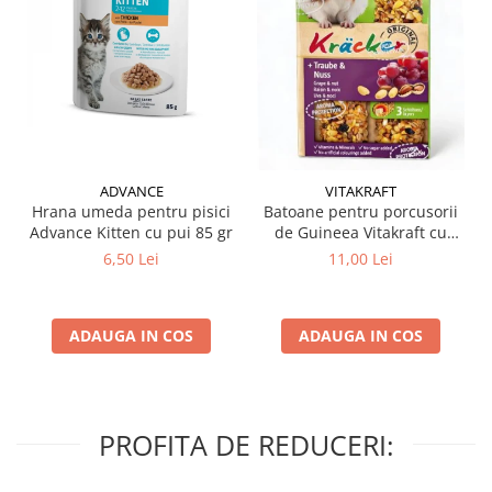
ADVANCE
VITAKRAFT
Hrana umeda pentru pisici
Batoane pentru porcusorii
Advance Kitten cu pui 85 gr
de Guineea Vitakraft cu
struguri & nuci 2 buc
6,50 Lei
11,00 Lei
ADAUGA IN COS
ADAUGA IN COS
PROFITA DE REDUCERI: