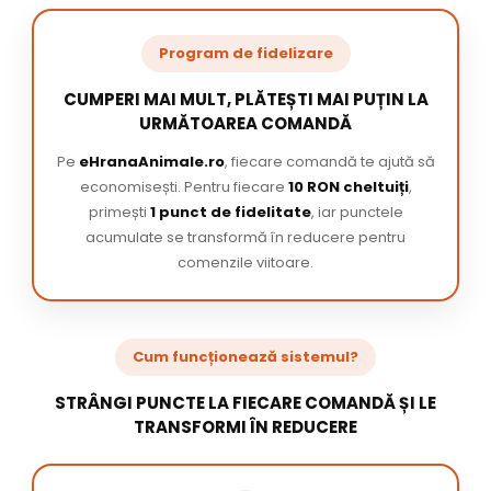
Program de fidelizare
CUMPERI MAI MULT, PLĂTEȘTI MAI PUȚIN LA
URMĂTOAREA COMANDĂ
Pe
eHranaAnimale.ro
, fiecare comandă te ajută să
economisești. Pentru fiecare
10 RON cheltuiți
,
primești
1 punct de fidelitate
, iar punctele
acumulate se transformă în reducere pentru
comenzile viitoare.
Cum funcționează sistemul?
STRÂNGI PUNCTE LA FIECARE COMANDĂ ȘI LE
TRANSFORMI ÎN REDUCERE