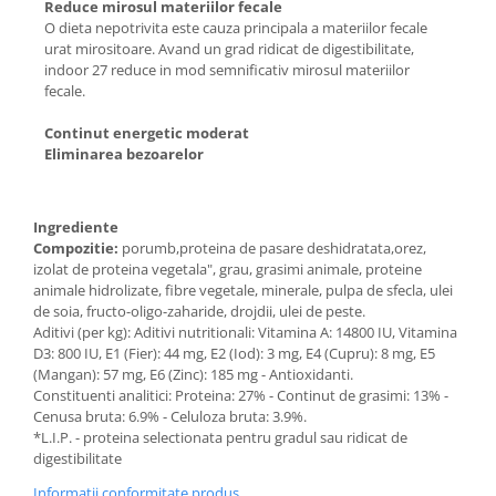
Reduce mirosul materiilor fecale
O dieta nepotrivita este cauza principala a materiilor fecale
urat mirositoare. Avand un grad ridicat de digestibilitate,
indoor 27 reduce in mod semnificativ mirosul materiilor
fecale.
Continut energetic moderat
Eliminarea bezoarelor
Ingrediente
Compozitie:
porumb,proteina de pasare deshidratata,orez,
izolat de proteina vegetala", grau, grasimi animale, proteine
animale hidrolizate, fibre vegetale, minerale, pulpa de sfecla, ulei
de soia, fructo-oligo-zaharide, drojdii, ulei de peste.
Aditivi (per kg): Aditivi nutritionali: Vitamina A: 14800 IU, Vitamina
D3: 800 IU, E1 (Fier): 44 mg, E2 (Iod): 3 mg, E4 (Cupru): 8 mg, E5
(Mangan): 57 mg, E6 (Zinc): 185 mg - Antioxidanti.
Constituenti analitici: Proteina: 27% - Continut de grasimi: 13% -
Cenusa bruta: 6.9% - Celuloza bruta: 3.9%.
*L.I.P. - proteina selectionata pentru gradul sau ridicat de
digestibilitate
Informatii conformitate produs