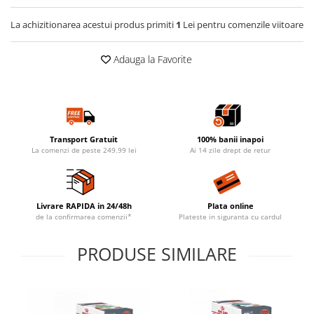
La achizitionarea acestui produs primiti
1
Lei pentru comenzile viitoare
Adauga la Favorite
Transport Gratuit
100% banii inapoi
La comenzi de peste 249.99 lei
Ai 14 zile drept de retur
Livrare RAPIDA in 24/48h
Plata online
de la confirmarea comenzii*
Plateste in siguranta cu cardul
PRODUSE SIMILARE