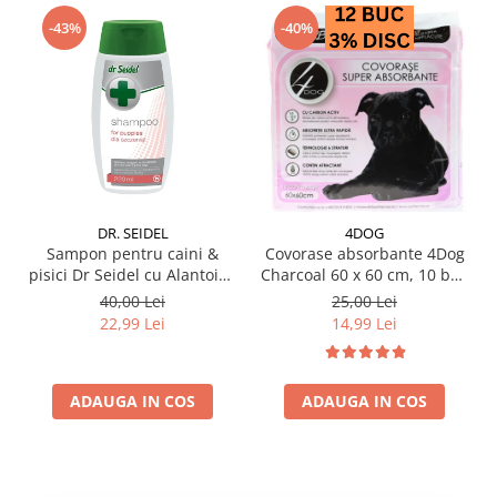
-43%
-40%
DR. SEIDEL
4DOG
Sampon pentru caini &
Covorase absorbante 4Dog
pisici Dr Seidel cu Alantoina
Charcoal 60 x 60 cm, 10 buc
220 ml
/ pachet
40,00 Lei
25,00 Lei
22,99 Lei
14,99 Lei
ADAUGA IN COS
ADAUGA IN COS