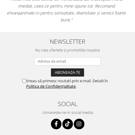
dintr-un singur loc. Livrarea a fost rapidă, iar produsele au fost
e
originale și în termen. Magazin serios, bine organizat și foarte util
pentru orice stăpân de animale.
NEWSLETTER
Nu rata ofertele si promotiile noastre
Vreau să primesc noutati prin e-mail. Detalii în
Politica de Confidențialitate
.
SOCIAL
Urmareste-ne in social media