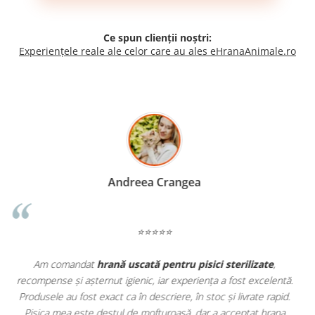
Ce spun clienții noștri:
Experiențele reale ale celor care au ales eHranaAnimale.ro
Madalina Stancea
⭐⭐⭐⭐⭐
Apreciez foarte mult faptul că pe
ehranaanimale.ro
găsesc nu
.
doar hrană, ci și produse din
farmacia veterinară
:
.
antiparazitare, suplimente și soluții de îngrijire. Este foarte
comod să pot comanda tot ce am nevoie pentru animalul meu