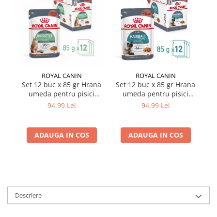
ROYAL CANIN
ROYAL CANIN
Set 12 buc x 85 gr Hrana
Set 12 buc x 85 gr Hrana
Se
umeda pentru pisici
umeda pentru pisici
Royal Canin Digestive
Royal Canin Hairball Care
R
94,99 Lei
94,99 Lei
Sensitive
ADAUGA IN COS
ADAUGA IN COS
Descriere