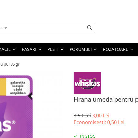
MACIE
PASARI
PESTI
PORUMBEI
ROZATOARE
u pui 85 gr
Hrana umeda pentru pis
3,50 Lei
3,00 Lei
Economisesti:
0,50
Lei
IN STOC