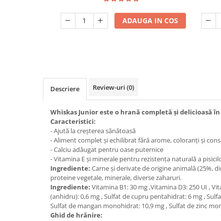
ADAUGA IN COS
Review-uri
(0)
Descriere
Whiskas Junior este o hrană completă și delicioasă în 
Caracteristici:
- Ajută la creșterea sănătoasă
- Aliment complet și echilibrat fără arome, coloranți și con
- Calciu adăugat pentru oase puternice
- Vitamina E și minerale pentru rezistența naturală a pisicil
Ingrediente:
Carne și derivate de origine animală (25%, di
proteine vegetale, minerale, diverse zaharuri.
Ingrediente:
Vitamina B1: 30 mg ,Vitamina D3: 250 UI , Vit
(anhidru): 0,6 mg , Sulfat de cupru pentahidrat: 6 mg , Sulf
Sulfat de mangan monohidrat: 10,9 mg , Sulfat de zinc mo
Ghid de hrănire: