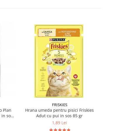
FRISKIES
o Plan
Hrana umeda pentru pisici Friskies
Hrana umeda 
 in sos
Adut cu pui in sos 85 gr
Orig
1,89 Lei