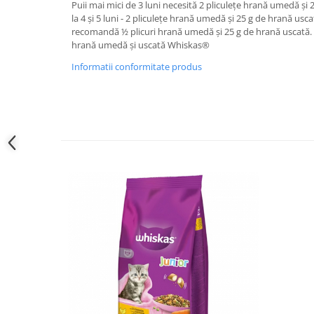
Puii mai mici de 3 luni necesită 2 pliculețe hrană umedă și 2
la 4 și 5 luni - 2 pliculețe hrană umedă și 25 g de hrană uscat
recomandă ½ plicuri hrană umedă și 25 g de hrană uscat
hrană umedă și uscată Whiskas®
Informatii conformitate produs