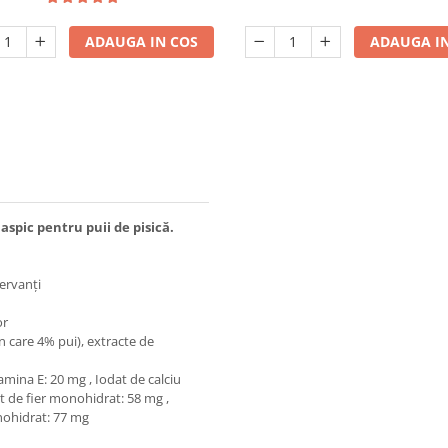
ADAUGA IN COS
ADAUGA IN
aspic pentru puii de pisică.
servanți
or
n care 4% pui), extracte de
amina E: 20 mg , Iodat de calciu
at de fier monohidrat: 58 mg ,
nohidrat: 77 mg