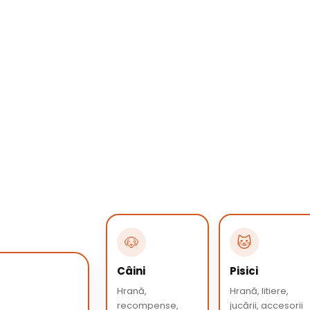
🐶
🐱
Câini
Pisici
Hrană,
Hrană, litiere,
recompense,
jucării, accesorii