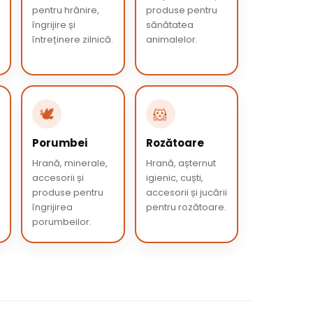
pentru hrănire,
produse pentru
îngrijire și
sănătatea
întreținere zilnică.
animalelor.
🕊️
🐹
Porumbei
Rozătoare
Hrană, minerale,
Hrană, așternut
accesorii și
igienic, cuști,
produse pentru
accesorii și jucării
îngrijirea
pentru rozătoare.
porumbeilor.