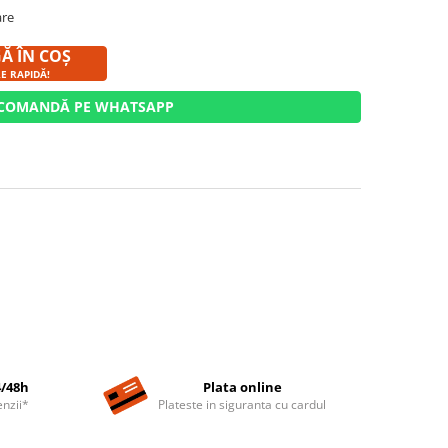
are
Ă ÎN COȘ
RE RAPIDĂ!
COMANDĂ PE WHATSAPP
4/48h
Plata online
nzii*
Plateste in siguranta cu cardul