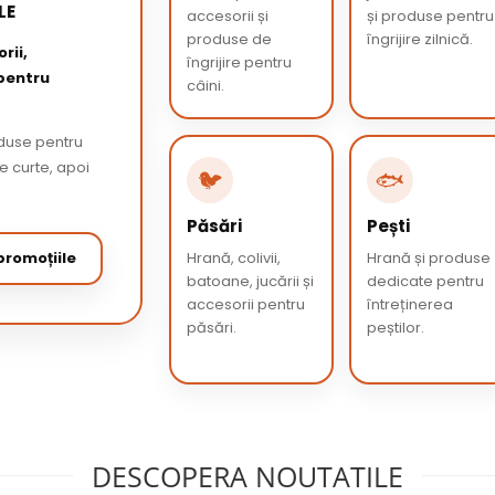
LE
accesorii și
și produse pentru
produse de
îngrijire zilnică.
rii,
îngrijire pentru
 pentru
câini.
oduse pentru
de curte, apoi
🐦
🐟
Păsări
Pești
romoțiile
Hrană, colivii,
Hrană și produse
batoane, jucării și
dedicate pentru
accesorii pentru
întreținerea
păsări.
peștilor.
DESCOPERA NOUTATILE