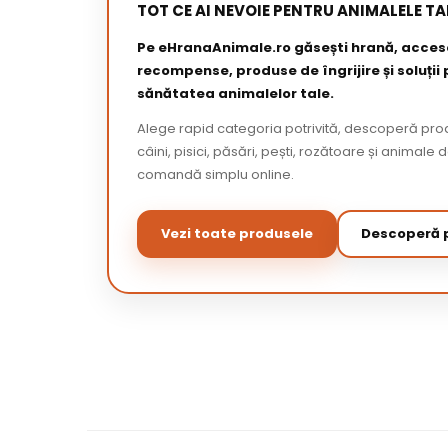
TOT CE AI NEVOIE PENTRU ANIMALELE TA
Pe eHranaAnimale.ro găsești hrană, acceso
recompense, produse de îngrijire și soluții
sănătatea animalelor tale.
Alege rapid categoria potrivită, descoperă pr
câini, pisici, păsări, pești, rozătoare și animale 
comandă simplu online.
Vezi toate produsele
Descoperă p