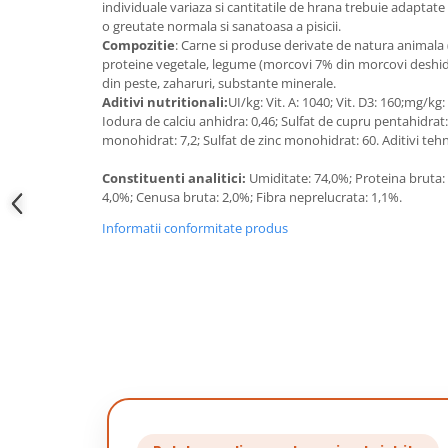
individuale variaza si cantitatile de hrana trebuie adapta
o greutate normala si sanatoasa a pisicii.
Compozitie
: Carne si produse derivate de natura animala 
proteine vegetale, legume (morcovi 7% din morcovi deshidr
din peste, zaharuri, substante minerale.
Aditivi nutritionali:
UI/kg: Vit. A: 1040; Vit. D3: 160;mg/kg
Iodura de calciu anhidra: 0,46; Sulfat de cupru pentahidrat
monohidrat: 7,2; Sulfat de zinc monohidrat: 60. Aditivi te
Constituenti analitici:
Umiditate: 74,0%; Proteina bruta: 1
4,0%; Cenusa bruta: 2,0%; Fibra neprelucrata: 1,1%.
Informatii conformitate produs