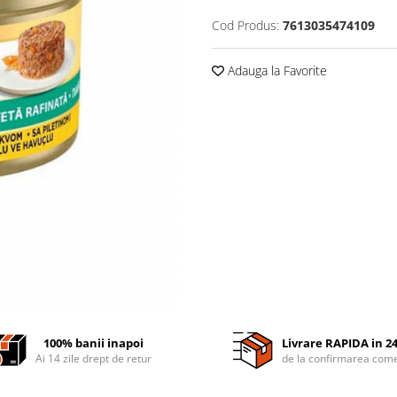
Cod Produs:
7613035474109
Adauga la Favorite
100% banii inapoi
Livrare RAPIDA in 2
Ai 14 zile drept de retur
de la confirmarea come