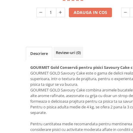
ADAUGA IN COS
Review-uri
(0)
Descriere
GOURMET Gold Conservă pentru pisici Savoury Cake cu
GOURMET GOLD Savoury Cake este o gama de delicii realiza
superioara, intr-o textura de prajitura, pentru o experient
pisica ta sigur se va bucura.
GOURMET GOLD Savoury Cake combina aromele bucatelelor 
alte arome rafinate, asezonate cu grija cu doar un strop de
formeaza o delicioasa prajitura pentru ca pisica ta sa savure
Pentru o pisica adulta medie de 4 kg, se ofera 2 pana la 3 cut
separate.
Pentru cantitatea medie recomandata pentru mentinerea gre
considerare pisici cu activitate moderata aflate in conditi