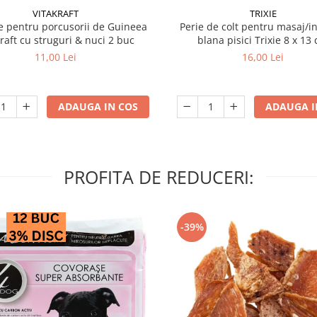
VITAKRAFT
TRIXIE
 pentru porcusorii de Guineea
Perie de colt pentru masaj/in
kraft cu struguri & nuci 2 buc
blana pisici Trixie 8
11,00 Lei
16,00 Lei
ADAUGA IN COS
ADAUGA I
PROFITA DE REDUCERI:
-39%