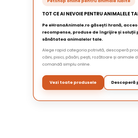
Petshop online pentru animale iubite
TOT CE AI NEVOIE PENTRU ANIMALELE TA
Pe eHranaAnimale.ro găsești hrană, acceso
recompense, produse de îngrijire și soluții
sănătatea animalelor tale.
Alege rapid categoria potrivită, descoperă pr
câini, pisici, păsări, pești, rozătoare și animale 
comandă simplu online.
Vezi toate produsele
Descoperă p