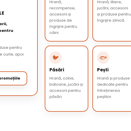
Hrană,
Hrană, litiere,
recompense,
jucării, accesorii
LE
accesorii și
și produse pentru
produse de
îngrijire zilnică.
rii,
îngrijire pentru
 pentru
câini.
oduse pentru
de curte, apoi
🐦
🐟
Păsări
Pești
romoțiile
Hrană, colivii,
Hrană și produse
batoane, jucării și
dedicate pentru
accesorii pentru
întreținerea
păsări.
peștilor.