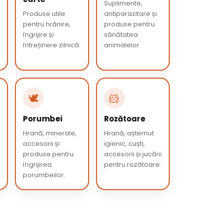
Suplimente,
Produse utile
antiparazitare și
pentru hrănire,
produse pentru
îngrijire și
sănătatea
întreținere zilnică.
animalelor.
🕊️
🐹
Porumbei
Rozătoare
Hrană, minerale,
Hrană, așternut
accesorii și
igienic, cuști,
produse pentru
accesorii și jucării
îngrijirea
pentru rozătoare.
porumbeilor.