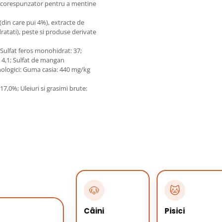
te corespunzator pentru a mentine
(din care pui 4%), extracte de
atati), peste si produse derivate
: Sulfat feros monohidrat: 37;
: 4,1; Sulfat de mangan
hnologici: Guma casia: 440 mg/kg
7,0%; Uleiuri si grasimi brute:
🐶
🐱
Câini
Pisici