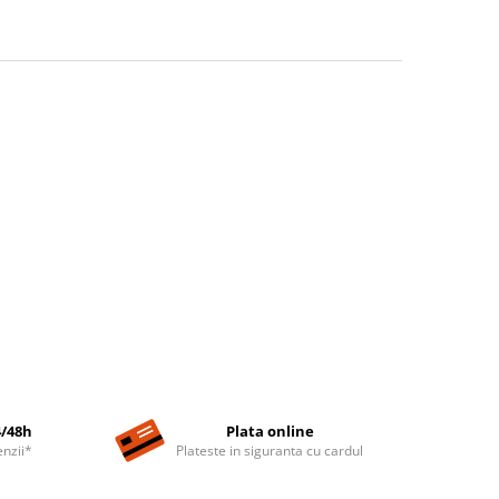
4/48h
Plata online
nzii*
Plateste in siguranta cu cardul