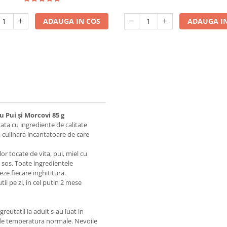
ADAUGA IN COS
ADAUGA IN
 Pui şi Morcovi 85 g
ta cu ingrediente de calitate
a culinara incantatoare de care
tocate de vita, pui, miel cu
 sos. Toate ingredientele
ze fiecare inghititura.
ii pe zi, in cel putin 2 mese
utatii la adult s-au luat in
i de temperatura normale. Nevoile