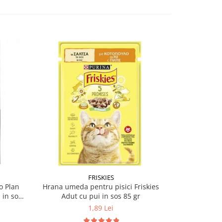
-12%
FRISKIES
PU
o Plan
Hrana umeda pentru pisici Friskies
Hrana umeda
 in sos
Adut cu pui in sos 85 gr
Sterilised 
1,89 Lei
5