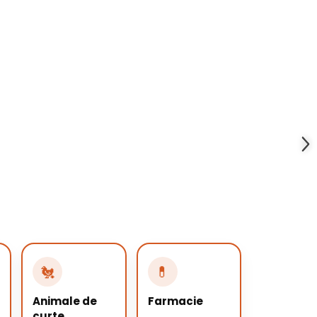
🐔
💊
Animale de
Farmacie
curte