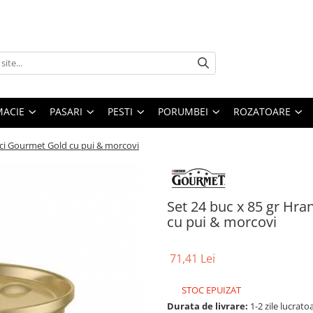
MACIE
PASARI
PESTI
PORUMBEI
ROZATOARE
ici Gourmet Gold cu pui & morcovi
Set 24 buc x 85 gr Hr
cu pui & morcovi
71,41 Lei
STOC EPUIZAT
Durata de livrare:
1-2 zile lucrato