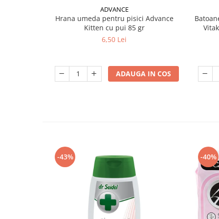
ADVANCE
Hrana umeda pentru pisici Advance
Batoane
Kitten cu pui 85 gr
Vita
6,50 Lei
ADAUGA IN COS
-43%
-40%