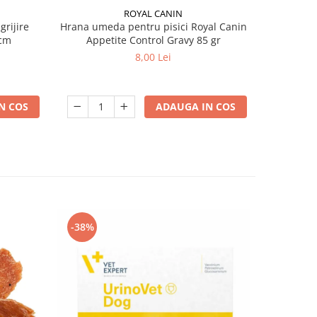
ROYAL CANIN
grijire
Hrana umeda pentru pisici Royal Canin
Hrana ume
 x 13 cm
Appetite Control Gravy 85 gr
Ag
8,00 Lei
N COS
ADAUGA IN COS
-38%