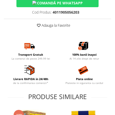
COMANDĂ PE WHATSAPP
Cod Produs:
4011905056203
Adauga la Favorite
Transport Gratuit
100% banii inapoi
La comenzi de peste 249.99 lei
Ai 14 zile drept de retur
Livrare RAPIDA in 24/48h
Plata online
de la confirmarea comenzii*
Plateste in siguranta cu cardul
PRODUSE SIMILARE
-10%