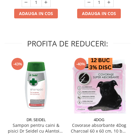
ADAUGA IN COS
ADAUGA IN COS
PROFITA DE REDUCERI:
-43%
-40%
DR. SEIDEL
4DOG
Sampon pentru caini &
Covorase absorbante 4Dog
pisici Dr Seidel cu Alantoina
Charcoal 60 x 60 cm, 10 buc