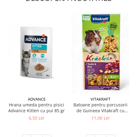
ADVANCE
VITAKRAFT
Hrana umeda pentru pisici
Batoane pentru porcusorii
Advance Kitten cu pui 85 gr
de Guineea Vitakraft cu
struguri & nuci 2 buc
6,50 Lei
11,00 Lei