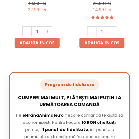
220 ml
/ pachet
40,00 Lei
25,00 Lei
22,99 Lei
14,99 Lei
ADAUGA IN COS
ADAUGA IN COS
Program de fidelizare
CUMPERI MAI MULT, PLĂTEȘTI MAI PUȚIN LA
URMĂTOAREA COMANDĂ
Pe
eHranaAnimale.ro
, fiecare comandă te ajută să
economisești. Pentru fiecare
10 RON cheltuiți
,
primești
1 punct de fidelitate
, iar punctele
acumulate se transformă în reducere pentru