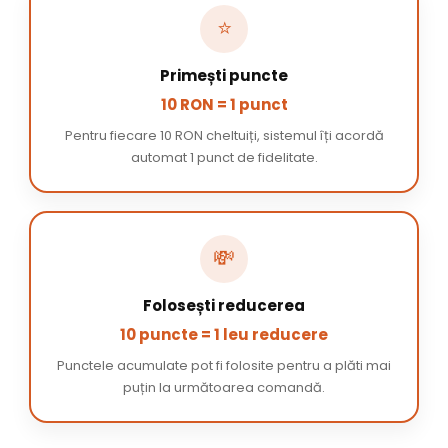
⭐
Primești puncte
10 RON = 1 punct
Pentru fiecare 10 RON cheltuiți, sistemul îți acordă
automat 1 punct de fidelitate.
💸
Folosești reducerea
10 puncte = 1 leu reducere
Punctele acumulate pot fi folosite pentru a plăti mai
puțin la următoarea comandă.