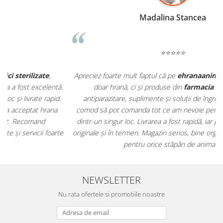
Madalina Stancea
⭐⭐⭐⭐⭐
Apreciez foarte mult faptul că pe
ehranaanimale.ro
găsesc nu
.
doar hrană, ci și produse din
farmacia veterinară
:
antiparazitare, suplimente și soluții de îngrijire. Este foarte
comod să pot comanda tot ce am nevoie pentru animalul meu
m
dintr-un singur loc. Livrarea a fost rapidă, iar produsele au fost
e
originale și în termen. Magazin serios, bine organizat și foarte util
t
pentru orice stăpân de animale.
NEWSLETTER
Nu rata ofertele si promotiile noastre