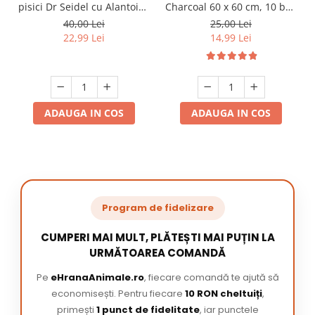
pisici Dr Seidel cu Alantoina
Charcoal 60 x 60 cm, 10 buc
220 ml
/ pachet
40,00 Lei
25,00 Lei
22,99 Lei
14,99 Lei
ADAUGA IN COS
ADAUGA IN COS
Program de fidelizare
CUMPERI MAI MULT, PLĂTEȘTI MAI PUȚIN LA
URMĂTOAREA COMANDĂ
Pe
eHranaAnimale.ro
, fiecare comandă te ajută să
economisești. Pentru fiecare
10 RON cheltuiți
,
primești
1 punct de fidelitate
, iar punctele