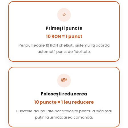
⭐
Primești puncte
10 RON = 1 punct
Pentru fiecare 10 RON cheltuiți, sistemul îți acordă
automat 1 punct de fidelitate.
💸
Folosești reducerea
10 puncte = 1 leu reducere
Punctele acumulate pot fi folosite pentru a plăti mai
puțin la următoarea comandă.