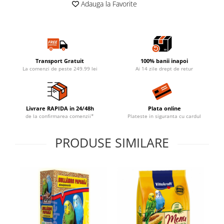
Adauga la Favorite
Transport Gratuit
100% banii inapoi
La comenzi de peste 249.99 lei
Ai 14 zile drept de retur
Livrare RAPIDA in 24/48h
Plata online
de la confirmarea comenzii*
Plateste in siguranta cu cardul
PRODUSE SIMILARE