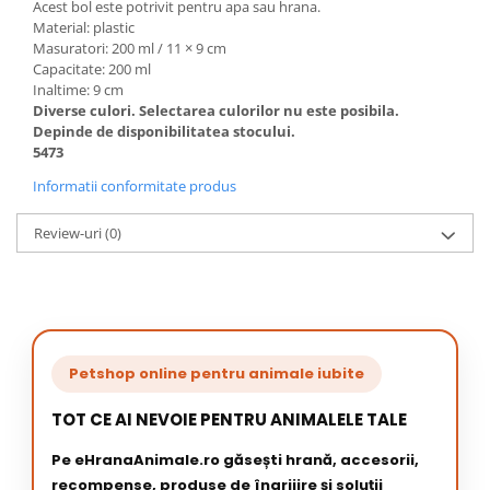
Acest bol este potrivit pentru apa sau hrana.
Material: plastic
Masuratori: 200 ml / 11 × 9 cm
Capacitate: 200 ml
Inaltime: 9 cm
Diverse culori. Selectarea culorilor nu este posibila.
Depinde de disponibilitatea stocului.
5473
Informatii conformitate produs
Review-uri
(0)
Petshop online pentru animale iubite
TOT CE AI NEVOIE PENTRU ANIMALELE TALE
Pe eHranaAnimale.ro găsești hrană, accesorii,
recompense, produse de îngrijire și soluții