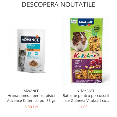
DESCOPERA NOUTATILE
ADVANCE
VITAKRAFT
Hrana umeda pentru pisici
Batoane pentru porcusorii
Advance Kitten cu pui 85 gr
de Guineea Vitakraft cu
struguri & nuci 2 buc
6,50 Lei
11,00 Lei