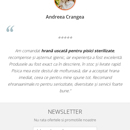
Madalina Stancea
⭐⭐⭐⭐⭐
Apreciez foarte mult faptul că pe
ehranaanimale.ro
găsesc nu
ă.
doar hrană, ci și produse din
farmacia veterinară
:
.
antiparazitare, suplimente și soluții de îngrijire. Este foarte
comod să pot comanda tot ce am nevoie pentru animalul meu
dintr-un singur loc. Livrarea a fost rapidă, iar produsele au fost
te
originale și în termen. Magazin serios, bine organizat și foarte util
pentru orice stăpân de animale.
NEWSLETTER
Nu rata ofertele si promotiile noastre