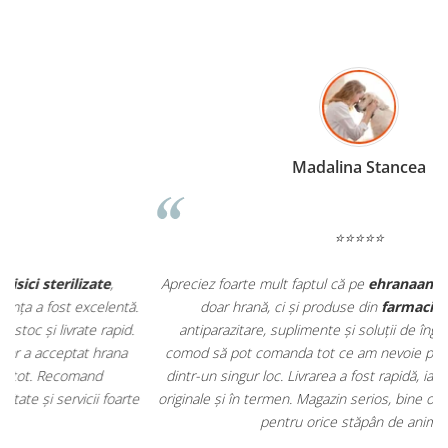
Madalina Stancea
⭐⭐⭐⭐⭐
Apreciez foarte mult faptul că pe
ehranaanimale.ro
găsesc nu
.
doar hrană, ci și produse din
farmacia veterinară
:
antiparazitare, suplimente și soluții de îngrijire. Este foarte
comod să pot comanda tot ce am nevoie pentru animalul meu
m
dintr-un singur loc. Livrarea a fost rapidă, iar produsele au fost
e
originale și în termen. Magazin serios, bine organizat și foarte util
t
pentru orice stăpân de animale.