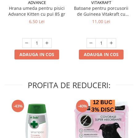
ADVANCE
VITAKRAFT
Hrana umeda pentru pisici
Batoane pentru porcusorii
Advance Kitten cu pui 85 gr
de Guineea Vitakraft cu
struguri & nuci 2 buc
6,50 Lei
11,00 Lei
ADAUGA IN COS
ADAUGA IN COS
PROFITA DE REDUCERI:
-43%
-40%