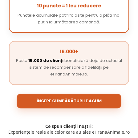
10 puncte = 1 leu reducere
Punctele acumulate pot fi folosite pentru a plăti mai
puțin la următoarea comandă.
15.000+
Peste
15.000 de clienți
beneficiază deja de actualul
sistem de recompensare a fidelității pe
eHranaAnimale.ro.
ÎNCEPE CUMPĂRĂTURILE ACUM
Ce spun clienții noștri:
Experiențele reale ale celor care au ales eHranaAnimale.ro