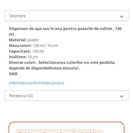
Descriere
Dispenser de apa sau hrana pentru pasarile de colivie , 130
ml .
Material:
plastic
Masuratori:
130 ml / 16 cm
Capacitate:
130 ml
Inaltime:
16 cm
Diverse culori . Selectionarea culorilor nu este posibila,
depinde de disponibilitatea stocului .
5420
Informatii conformitate produs
Review-uri
(0)