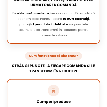
URMĂTOAREA COMANDĂ
Pe
eHranaAnimale.ro
, fiecare comandă te ajută să
economisești. Pentru fiecare
10 RON cheltuiți
,
primești
1 punct de fidelitate
, iar punctele
acumulate se transformă în reducere pentru
comenzile viitoare.
Cum funcționează sistemul?
STRÂNGI PUNCTE LA FIECARE COMANDĂ ȘI LE
TRANSFORMI ÎN REDUCERE
🛒
Cumperi produse