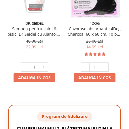
DR. SEIDEL
4DOG
Sampon pentru caini &
Covorase absorbante 4Dog
pisici Dr Seidel cu Alantoina
Charcoal 60 x 60 cm, 10 buc
220 ml
/ pachet
40,00 Lei
25,00 Lei
22,99 Lei
14,99 Lei
ADAUGA IN COS
ADAUGA IN COS
Program de fidelizare
CUMPERI MAI MULT, PLĂTEȘTI MAI PUȚIN LA