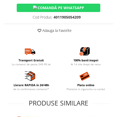
COMANDĂ PE WHATSAPP
Cod Produs:
4011905054209
Adauga la Favorite
Transport Gratuit
100% banii inapoi
La comenzi de peste 249.99 lei
Ai 14 zile drept de retur
Livrare RAPIDA in 24/48h
Plata online
de la confirmarea comenzii*
Plateste in siguranta cu cardul
PRODUSE SIMILARE