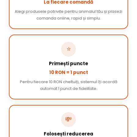
La fiecare comandă
Alegi produsele potrivite pentru animalul tău și plasezi
comanda online, rapid și simplu.
⭐
Primești puncte
10 RON = 1 punct
Pentru fiecare 10 RON cheltuiți, sistemul îți acordă
automat 1 punct de fidelitate.
💸
Folosești reducerea