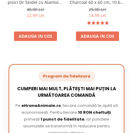
pisici Dr Seidel cu Alantoina
Charcoal 60 x 60 cm, 10 buc
220 ml
/ pachet
40,00 Lei
25,00 Lei
22,99 Lei
14,99 Lei
ADAUGA IN COS
ADAUGA IN COS
Program de fidelizare
CUMPERI MAI MULT, PLĂTEȘTI MAI PUȚIN LA
URMĂTOAREA COMANDĂ
Pe
eHranaAnimale.ro
, fiecare comandă te ajută să
economisești. Pentru fiecare
10 RON cheltuiți
,
primești
1 punct de fidelitate
, iar punctele
acumulate se transformă în reducere pentru
comenzile viitoare.