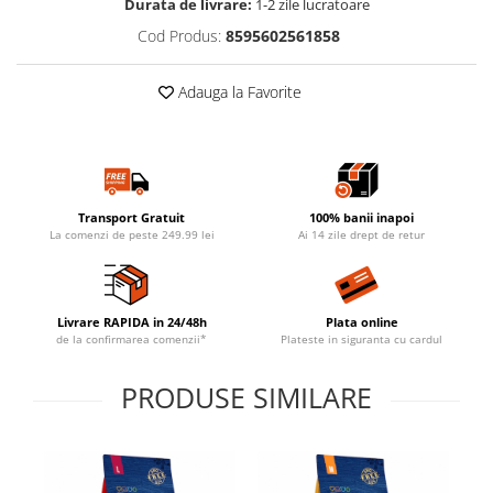
Durata de livrare:
1-2 zile lucratoare
Cod Produs:
8595602561858
Adauga la Favorite
Transport Gratuit
100% banii inapoi
La comenzi de peste 249.99 lei
Ai 14 zile drept de retur
Livrare RAPIDA in 24/48h
Plata online
de la confirmarea comenzii*
Plateste in siguranta cu cardul
PRODUSE SIMILARE