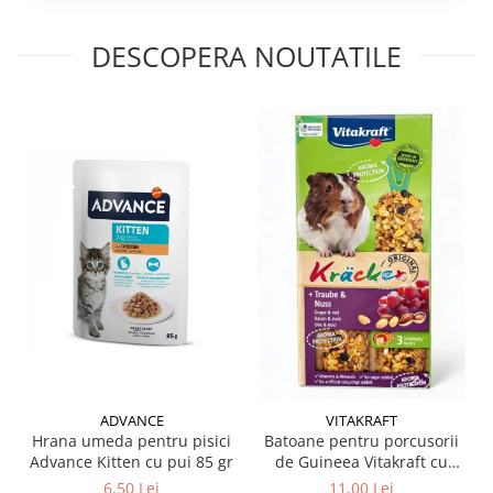
DESCOPERA NOUTATILE
ADVANCE
VITAKRAFT
Hrana umeda pentru pisici
Batoane pentru porcusorii
Advance Kitten cu pui 85 gr
de Guineea Vitakraft cu
struguri & nuci 2 buc
6,50 Lei
11,00 Lei