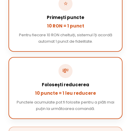
⭐
Primești puncte
10 RON = 1 punct
Pentru fiecare 10 RON cheltuiți, sistemul îți acordă
automat 1 punct de fidelitate.
💸
Folosești reducerea
10 puncte = 1 leu reducere
Punctele acumulate pot fi folosite pentru a plăti mai
puțin la următoarea comandă.