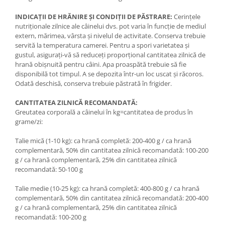
INDICAȚII DE HRĂNIRE ŞI CONDIȚII DE PĂSTRARE:
Cerinţele
nutriţionale zilnice ale câinelui dvs. pot varia în funcţie de mediul
extern, mărimea, vârsta şi nivelul de activitate. Conserva trebuie
servită la temperatura camerei. Pentru a spori varietatea şi
gustul, asiguraţi-vă să reduceţi proporţional cantitatea zilnică de
hrană obişnuită pentru câini. Apa proaspătă trebuie să fie
disponibilă tot timpul. A se depozita într-un loc uscat şi răcoros.
Odată deschisă, conserva trebuie păstrată în frigider.
CANTITATEA ZILNICĂ RECOMANDATĂ:
Greutatea corporală a câinelui în kg=cantitatea de produs în
grame/zi:
Talie mică (1-10 kg): ca hrană completă: 200-400 g / ca hrană
complementară, 50% din cantitatea zilnică recomandată: 100-200
g / ca hrană complementară, 25% din cantitatea zilnică
recomandată: 50-100 g
Talie medie (10-25 kg): ca hrană completă: 400-800 g / ca hrană
complementară, 50% din cantitatea zilnică recomandată: 200-400
g / ca hrană complementară, 25% din cantitatea zilnică
recomandată: 100-200 g