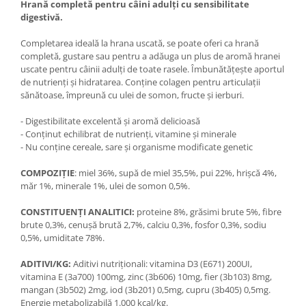
Hrană completă pentru câini adulţi cu sensibilitate
digestivă.
Completarea ideală la hrana uscată, se poate oferi ca hrană
completă, gustare sau pentru a adăuga un plus de aromă hranei
uscate pentru câinii adulţi de toate rasele. Îmbunătăţeşte aportul
de nutrienţi şi hidratarea. Conţine colagen pentru articulaţii
sănătoase, împreună cu ulei de somon, fructe şi ierburi.
- Digestibilitate excelentă şi aromă delicioasă
- Conţinut echilibrat de nutrienţi, vitamine şi minerale
- Nu conţine cereale, sare şi organisme modificate genetic
COMPOZIȚIE
: miel 36%, supă de miel 35,5%, pui 22%, hrişcă 4%,
măr 1%, minerale 1%, ulei de somon 0,5%.
CONSTITUENȚI ANALITICI:
proteine 8%, grăsimi brute 5%, fibre
brute 0,3%, cenuşă brută 2,7%, calciu 0,3%, fosfor 0,3%, sodiu
0,5%, umiditate 78%.
ADITIVI/KG:
Aditivi nutriţionali: vitamina D3 (E671) 200UI,
vitamina E (3a700) 100mg, zinc (3b606) 10mg, fier (3b103) 8mg,
mangan (3b502) 2mg, iod (3b201) 0,5mg, cupru (3b405) 0,5mg.
Energie metabolizabilă 1.000 kcal/kg.