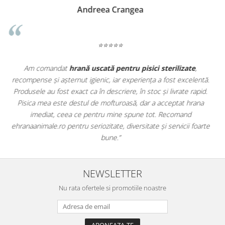
Madalina Stancea
⭐⭐⭐⭐⭐
Apreciez foarte mult faptul că pe
ehranaanimale.ro
găsesc nu
.
doar hrană, ci și produse din
farmacia veterinară
:
.
antiparazitare, suplimente și soluții de îngrijire. Este foarte
comod să pot comanda tot ce am nevoie pentru animalul meu
dintr-un singur loc. Livrarea a fost rapidă, iar produsele au fost
e
originale și în termen. Magazin serios, bine organizat și foarte util
pentru orice stăpân de animale.
NEWSLETTER
Nu rata ofertele si promotiile noastre