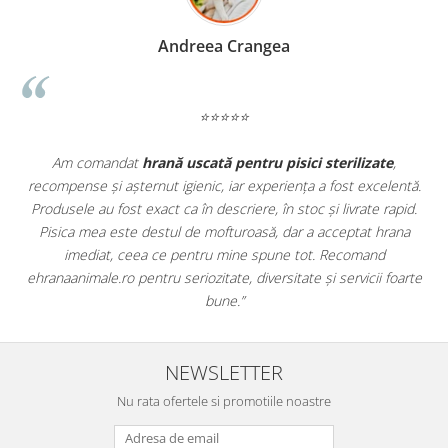
Madalina Stancea
⭐⭐⭐⭐⭐
e
,
Apreciez foarte mult faptul că pe
ehranaanimale.ro
găsesc n
lentă.
doar hrană, ci și produse din
farmacia veterinară
:
rapid.
antiparazitare, suplimente și soluții de îngrijire. Este foarte
rana
comod să pot comanda tot ce am nevoie pentru animalul me
dintr-un singur loc. Livrarea a fost rapidă, iar produsele au fos
foarte
originale și în termen. Magazin serios, bine organizat și foarte ut
pentru orice stăpân de animale.
NEWSLETTER
Nu rata ofertele si promotiile noastre