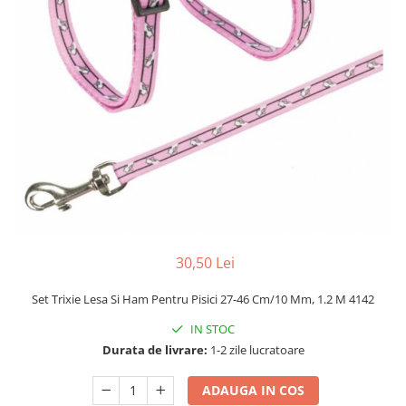
Hrana uscata
Hrana umeda
Hrana uscata caini
Hrana uscata
Hrana umeda pisici
Caine Junior
Caine Adult
Pisica Adult
Caine Senior
Pisica Junior
Oferta 2 saci
Pisica Senior
Igiena caini
Pisica Sterilizata
Ingrijire pisici
Cosmetica & produse de igiena
Covorase & Scutece
Asternut igienic
Solutii auriculare
Igiena pisici
Solutii curatare
Sampoane pisici
30,50 Lei
Solutii dentare
Oferte
Set Trixie Lesa Si Ham Pentru Pisici 27-46 Cm/10 Mm, 1.2 M 4142
Solutii oftalmice
Recompense pisici
Oferte
IN STOC
Durata de livrare:
1-2 zile lucratoare
Recompense caini
ADAUGA IN COS