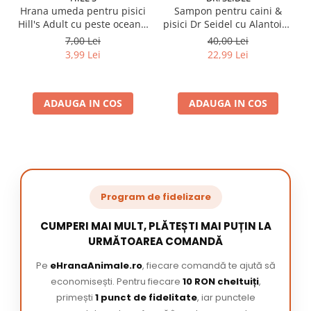
Hrana umeda pentru pisici
Sampon pentru caini &
Hill's Adult cu peste oceanic
pisici Dr Seidel cu Alantoina
85 gr
220 ml
7,00 Lei
40,00 Lei
3,99 Lei
22,99 Lei
ADAUGA IN COS
ADAUGA IN COS
Program de fidelizare
CUMPERI MAI MULT, PLĂTEȘTI MAI PUȚIN LA
URMĂTOAREA COMANDĂ
Pe
eHranaAnimale.ro
, fiecare comandă te ajută să
economisești. Pentru fiecare
10 RON cheltuiți
,
primești
1 punct de fidelitate
, iar punctele