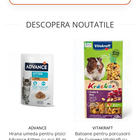
DESCOPERA NOUTATILE
ADVANCE
VITAKRAFT
Hrana umeda pentru pisici
Batoane pentru porcusorii
Advance Kitten cu pui 85 gr
de Guineea Vitakraft cu