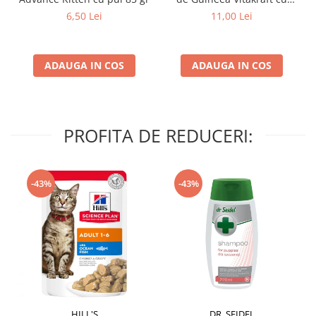
struguri & nuci 2 buc
6,50 Lei
11,00 Lei
ADAUGA IN COS
ADAUGA IN COS
PROFITA DE REDUCERI:
-43%
-43%
HILL'S
DR. SEIDEL