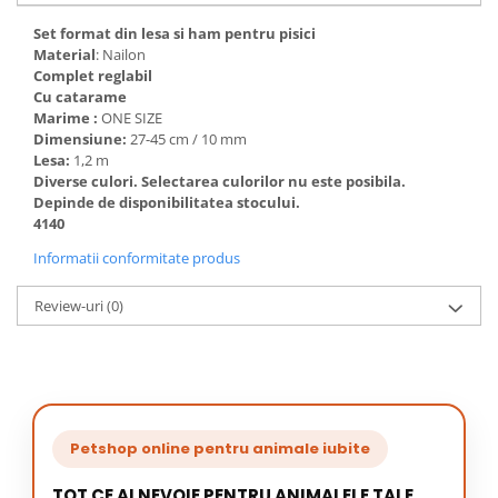
Set format din lesa si ham pentru pisici
Material
: Nailon
Complet reglabil
Cu catarame
Marime :
ONE SIZE
Dimensiune:
27-45 cm / 10 mm
Lesa:
1,2 m
Diverse culori. Selectarea culorilor nu este posibila.
Depinde de disponibilitatea stocului.
4140
Informatii conformitate produs
Review-uri
(0)
Petshop online pentru animale iubite
TOT CE AI NEVOIE PENTRU ANIMALELE TALE