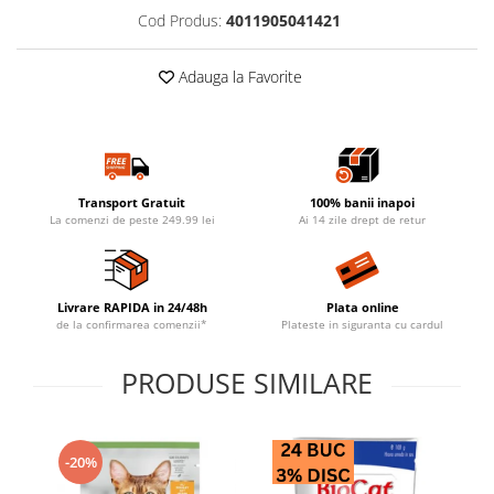
Cod Produs:
4011905041421
Adauga la Favorite
Transport Gratuit
100% banii inapoi
La comenzi de peste 249.99 lei
Ai 14 zile drept de retur
Livrare RAPIDA in 24/48h
Plata online
de la confirmarea comenzii*
Plateste in siguranta cu cardul
PRODUSE SIMILARE
-20%