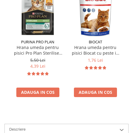
PURINA PRO PLAN
BIOCAT
Hrana umeda pentru
Hrana umeda pentru
pisici Pro Plan Sterilised
pisici Biocat cu peste in
pi
Nutrisavour cu pui in sos
sos 100 gr
5,50 Lei
1,76 Lei
85 gr
4,39 Lei
ADAUGA IN COS
ADAUGA IN COS
Descriere