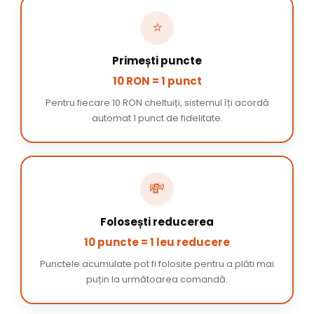
⭐
Primești puncte
10 RON = 1 punct
Pentru fiecare 10 RON cheltuiți, sistemul îți acordă
automat 1 punct de fidelitate.
💸
Folosești reducerea
10 puncte = 1 leu reducere
Punctele acumulate pot fi folosite pentru a plăti mai
puțin la următoarea comandă.