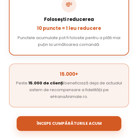
💸
Folosești reducerea
10 puncte = 1 leu reducere
Punctele acumulate pot fi folosite pentru a plăti mai
puțin la următoarea comandă.
15.000+
Peste
15.000 de clienți
beneficiază deja de actualul
sistem de recompensare a fidelității pe
eHranaAnimale.ro.
ÎNCEPE CUMPĂRĂTURILE ACUM