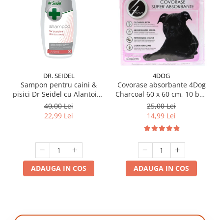
DR. SEIDEL
4DOG
Sampon pentru caini &
Covorase absorbante 4Dog
pisici Dr Seidel cu Alantoina
Charcoal 60 x 60 cm, 10 buc
220 ml
/ pachet
40,00 Lei
25,00 Lei
22,99 Lei
14,99 Lei
ADAUGA IN COS
ADAUGA IN COS