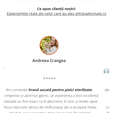
Ce spun clienții noștri:
Experiențele reale ale celor care au ales eHranaAnimale.ro
Madalina Stancea
⭐⭐⭐⭐⭐
Apreciez foarte mult faptul că pe
ehranaanimale.ro
găsesc nu
.
doar hrană, ci și produse din
farmacia veterinară
:
antiparazitare, suplimente și soluții de îngrijire. Este foarte
comod să pot comanda tot ce am nevoie pentru animalul meu
m
dintr-un singur loc. Livrarea a fost rapidă, iar produsele au fost