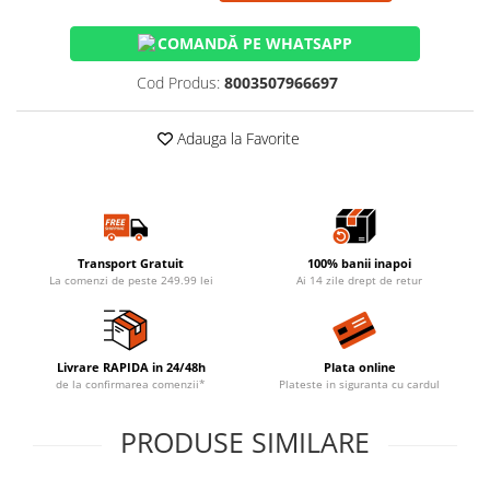
COMANDĂ PE WHATSAPP
Cod Produs:
8003507966697
Adauga la Favorite
Transport Gratuit
100% banii inapoi
La comenzi de peste 249.99 lei
Ai 14 zile drept de retur
Livrare RAPIDA in 24/48h
Plata online
de la confirmarea comenzii*
Plateste in siguranta cu cardul
PRODUSE SIMILARE