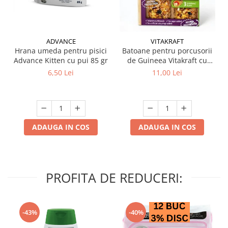
ADVANCE
VITAKRAFT
Hrana umeda pentru pisici
Batoane pentru porcusorii
Advance Kitten cu pui 85 gr
de Guineea Vitakraft cu
struguri & nuci 2 buc
6,50 Lei
11,00 Lei
ADAUGA IN COS
ADAUGA IN COS
PROFITA DE REDUCERI:
-43%
-40%