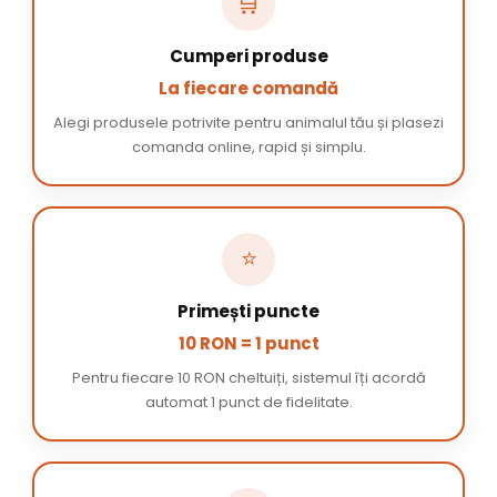
🛒
Cumperi produse
La fiecare comandă
Alegi produsele potrivite pentru animalul tău și plasezi
comanda online, rapid și simplu.
⭐
Primești puncte
10 RON = 1 punct
Pentru fiecare 10 RON cheltuiți, sistemul îți acordă
automat 1 punct de fidelitate.