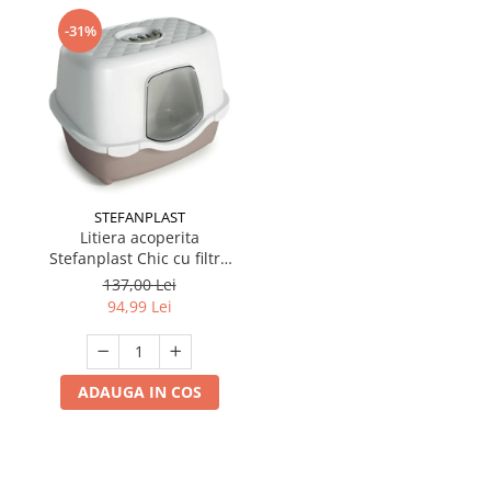
-31%
STEFANPLAST
Litiera acoperita
Stefanplast Chic cu filtru
de carbon alb/crem
137,00 Lei
94,99 Lei
ADAUGA IN COS