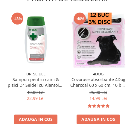
-43%
-40%
DR. SEIDEL
4DOG
Sampon pentru caini &
Covorase absorbante 4Dog
pisici Dr Seidel cu Alantoina
Charcoal 60 x 60 cm, 10 buc
220 ml
/ pachet
40,00 Lei
25,00 Lei
22,99 Lei
14,99 Lei
ADAUGA IN COS
ADAUGA IN COS