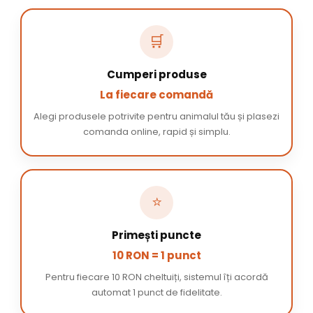
🛒
Cumperi produse
La fiecare comandă
Alegi produsele potrivite pentru animalul tău și plasezi
comanda online, rapid și simplu.
⭐
Primești puncte
10 RON = 1 punct
Pentru fiecare 10 RON cheltuiți, sistemul îți acordă
automat 1 punct de fidelitate.