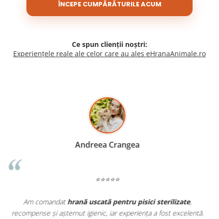
ÎNCEPE CUMPĂRĂTURILE ACUM
Ce spun clienții noștri:
Experiențele reale ale celor care au ales eHranaAnimale.ro
Madalina Stancea
⭐⭐⭐⭐⭐
Apreciez foarte mult faptul că pe
ehranaanimale.ro
găsesc nu
ntă.
doar hrană, ci și produse din
farmacia veterinară
: