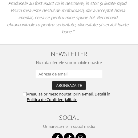
pid.
antiparazitare, suplimente și soluții de îngrijire. Este foarte
na
comod să pot comanda tot ce am nevoie pentru animalul meu
dintr-un singur loc. Livrarea a fost rapidă, iar produsele au fost
arte
originale și în termen. Magazin serios, bine organizat și foarte util
pentru orice stăpân de animale.
NEWSLETTER
Nu rata ofertele si promotiile noastre
Vreau să primesc noutati prin e-mail. Detalii în
Politica de Confidențialitate
.
SOCIAL
Urmareste-ne in social media