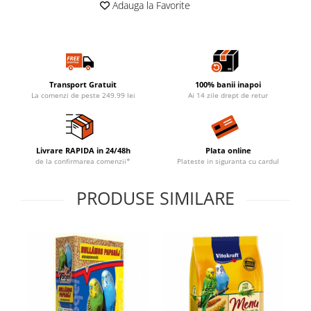
Adauga la Favorite
Transport Gratuit
100% banii inapoi
La comenzi de peste 249.99 lei
Ai 14 zile drept de retur
Livrare RAPIDA in 24/48h
Plata online
de la confirmarea comenzii*
Plateste in siguranta cu cardul
PRODUSE SIMILARE