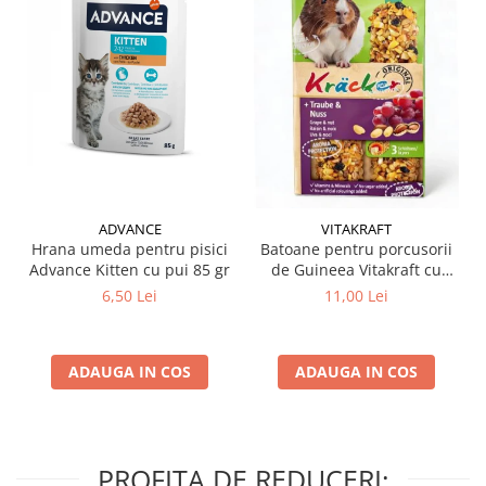
ADVANCE
VITAKRAFT
Hrana umeda pentru pisici
Batoane pentru porcusorii
Advance Kitten cu pui 85 gr
de Guineea Vitakraft cu
struguri & nuci 2 buc
6,50 Lei
11,00 Lei
ADAUGA IN COS
ADAUGA IN COS
PROFITA DE REDUCERI: