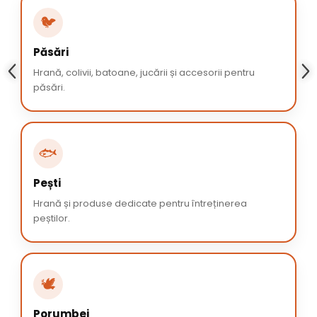
🐦
Păsări
Hrană, colivii, batoane, jucării și accesorii pentru
păsări.
🐟
Pești
Hrană și produse dedicate pentru întreținerea
peștilor.
🕊️
Porumbei