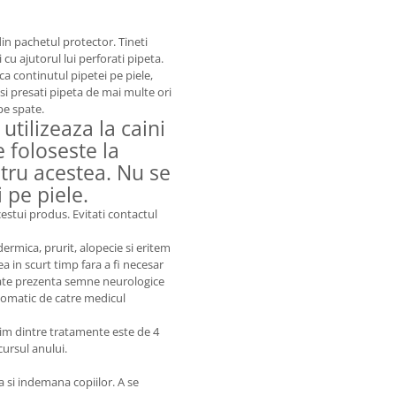
in pachetul protector. Tineti
 cu ajutorul lui perforati pipeta.
ca continutul pipetei pe piele,
 si presati pipeta de mai multe ori
pe spate.
utilizeaza la caini
 foloseste la
ntru acestea. Nu se
i pe piele.
stui produs. Evitati contactul
dermica, prurit, alopecie si eritem
rea in scurt timp fara a fi necesar
poate prezenta semne neurologice
tomatic de catre medicul
im dintre tratamente este de 4
ursul anului.
a si indemana copiilor. A se