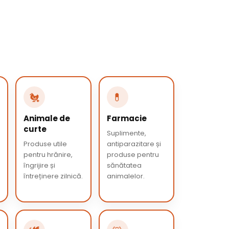
🐔
💊
Animale de
Farmacie
curte
Suplimente,
Produse utile
antiparazitare și
pentru hrănire,
produse pentru
îngrijire și
sănătatea
întreținere zilnică.
animalelor.