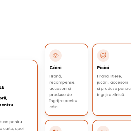
🐶
🐱
Câini
Pisici
Hrană,
Hrană, litiere,
recompense,
jucării, accesorii
LE
accesorii și
și produse pentru
produse de
îngrijire zilnică.
rii,
îngrijire pentru
 pentru
câini.
oduse pentru
de curte, apoi