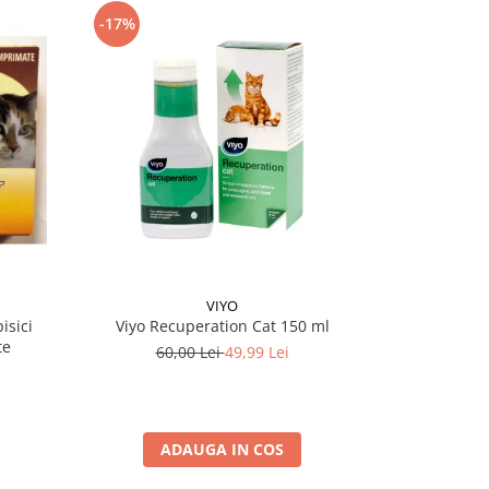
-17%
VIYO
isici
Viyo Recuperation Cat 150 ml
Antiparazi
te
Dro
60,00 Lei
49,99 Lei
ADAUGA IN COS
A