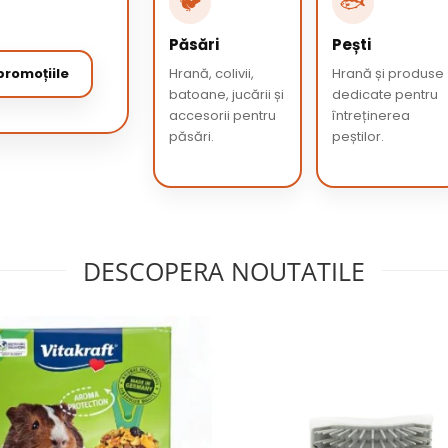
🐦
🐟
Păsări
Pești
romoțiile
Hrană, colivii,
Hrană și produse
batoane, jucării și
dedicate pentru
accesorii pentru
întreținerea
păsări.
peștilor.
DESCOPERA NOUTATILE