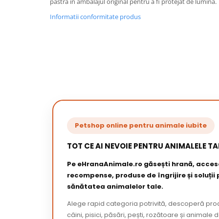
pastra in ambalajul original pentru a fi protejat de lumina.
Informatii conformitate produs
Petshop online pentru animale iubite
TOT CE AI NEVOIE PENTRU ANIMALELE TA
Pe eHranaAnimale.ro găsești hrană, acceso
recompense, produse de îngrijire și soluții
sănătatea animalelor tale.
Alege rapid categoria potrivită, descoperă pr
câini, pisici, păsări, pești, rozătoare și animale 