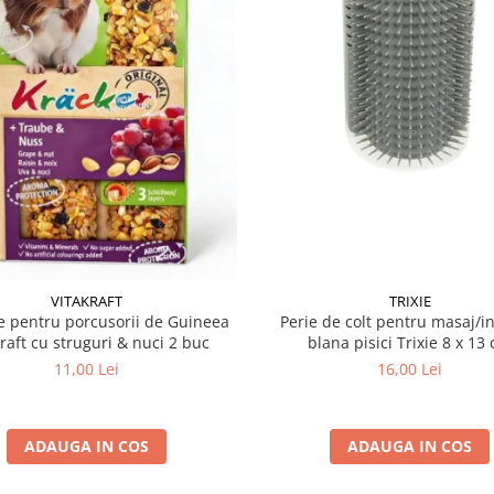
VITAKRAFT
TRIXIE
 pentru porcusorii de Guineea
Perie de colt pentru masaj/in
kraft cu struguri & nuci 2 buc
blana pisici Trixie 8
11,00 Lei
16,00 Lei
ADAUGA IN COS
ADAUGA IN COS