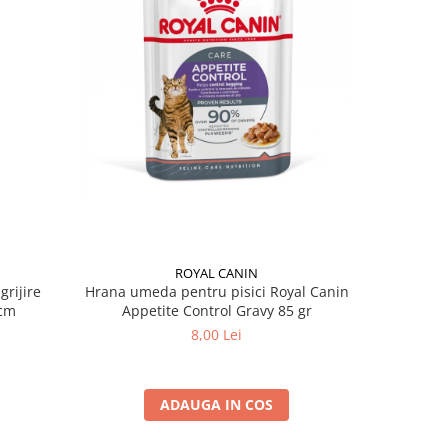
ROYAL CANIN
grijire
Hrana umeda pentru pisici Royal Canin
Hrana ume
 x 13 cm
Appetite Control Gravy 85 gr
Ag
8,00 Lei
ADAUGA IN COS