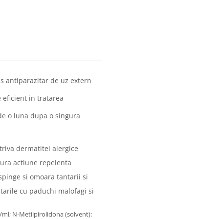
 antiparazitar de uz extern
 eficient in tratarea
 de o luna dupa o singura
triva dermatitei alergice
gura actiune repelenta
pinge si omoara tantarii si
tarile cu paduchi malofagi si
ml; N-Metilpirolidona (solvent):