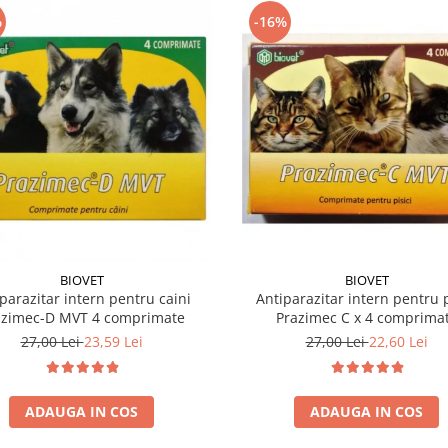
%
-16%
BIOVET
BIOVET
parazitar intern pentru caini
Antiparazitar intern pentru p
azimec-D MVT 4 comprimate
Prazimec C x 4 comprima
27,00 Lei
23,59 Lei
27,00 Lei
22,60 Lei
ADAUGA IN COS
ADAUGA IN COS