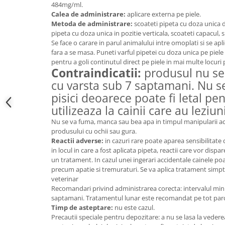
484mg/ml.
Calea de administrare:
aplicare externa pe piele.
Metoda de administrare:
scoateti pipeta cu doza unica d
pipeta cu doza unica in pozitie verticala, scoateti capacul, si
Se face o carare in parul animalului intre omoplati si se apli
fara a se masa. Puneti varful pipetei cu doza unica pe piele
pentru a goli continutul direct pe piele in mai multe locuri 
Contraindicatii:
produsul nu se 
cu varsta sub 7 saptamani. Nu se
pisici deoarece poate fi letal pe
utilizeaza la cainii care au leziun
Nu se va fuma, manca sau bea apa in timpul manipularii ace
produsului cu ochii sau gura.
Reactii adverse:
in cazuri rare poate aparea sensibilitate 
in locul in care a fost aplicata pipeta, reactii care vor dispa
un tratament. In cazul unei ingerari accidentale cainele 
precum apatie si tremuraturi. Se va aplica tratament simp
veterinar
Recomandari privind administrarea corecta: intervalul min
saptamani. Tratamentul lunar este recomandat pe tot parc
Timp de asteptare:
nu este cazul.
Precautii speciale pentru depozitare: a nu se lasa la vedere