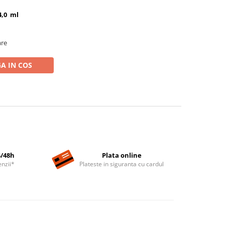
4,0 ml
are
A IN COS
4/48h
Plata online
nzii*
Plateste in siguranta cu cardul