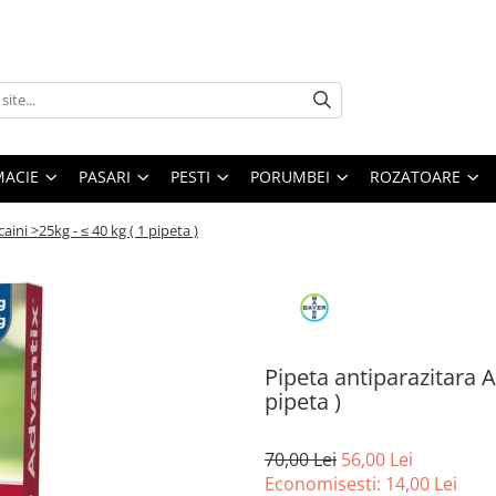
MACIE
PASARI
PESTI
PORUMBEI
ROZATOARE
ini >25kg - ≤ 40 kg ( 1 pipeta )
Pipeta antiparazitara A
pipeta )
70,00 Lei
56,00 Lei
Economisesti:
14,00
Lei