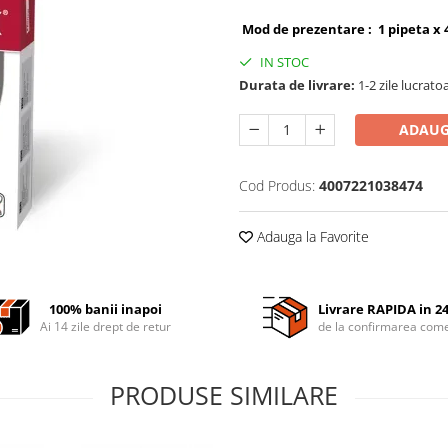
Mod de prezentare : 1 pipeta x 
IN STOC
Durata de livrare:
1-2 zile lucrato
ADAUG
Cod Produs:
4007221038474
Adauga la Favorite
100% banii inapoi
Livrare RAPIDA in 2
Ai 14 zile drept de retur
de la confirmarea come
PRODUSE SIMILARE