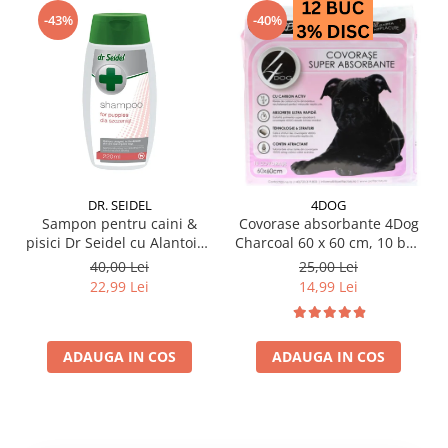
-43%
-40%
DR. SEIDEL
4DOG
Sampon pentru caini &
Covorase absorbante 4Dog
pisici Dr Seidel cu Alantoina
Charcoal 60 x 60 cm, 10 buc
220 ml
/ pachet
40,00 Lei
25,00 Lei
22,99 Lei
14,99 Lei
ADAUGA IN COS
ADAUGA IN COS