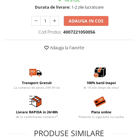
IN STOC
Durata de livrare:
1-2 zile lucratoare
ADAUGA IN COS
Cod Produs:
4007221050056
Adauga la Favorite
Transport Gratuit
100% banii inapoi
La comenzi de peste 249.99 lei
Ai 14 zile drept de retur
Livrare RAPIDA in 24/48h
Plata online
de la confirmarea comenzii*
Plateste in siguranta cu cardul
PRODUSE SIMILARE