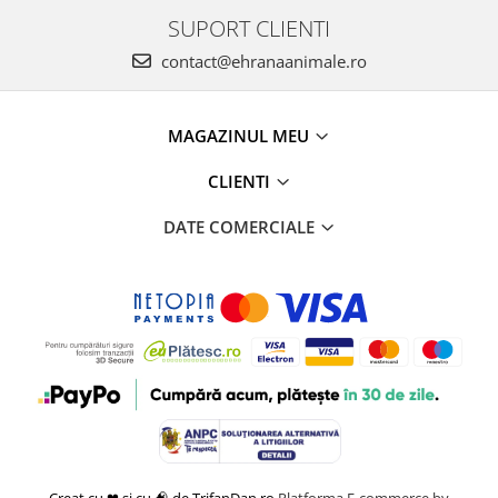
SUPORT CLIENTI
contact@ehranaanimale.ro
MAGAZINUL MEU
CLIENTI
DATE COMERCIALE
Creat cu ❤ și cu 🧠 de TrifanDan.ro
Platforma E-commerce by