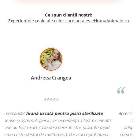
Ce spun clienții noștri:
Experiențele reale ale celor care au ales eHranaAnimale.ro
Madalina Stancea
⭐⭐⭐⭐⭐
Apreciez foarte mult faptul că pe
ehranaanimale.ro
găsesc nu
.
doar hrană, ci și produse din
farmacia veterinară
:
antiparazitare, suplimente și soluții de îngrijire. Este foarte
comod să pot comanda tot ce am nevoie pentru animalul meu
m