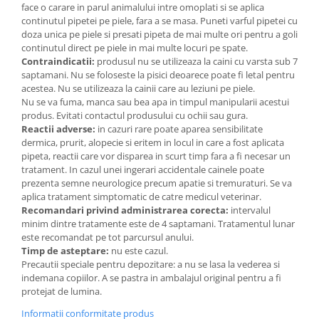
face o carare in parul animalului intre omoplati si se aplica
continutul pipetei pe piele, fara a se masa. Puneti varful pipetei cu
doza unica pe piele si presati pipeta de mai multe ori pentru a goli
continutul direct pe piele in mai multe locuri pe spate.
Contraindicatii:
produsul nu se utilizeaza la caini cu varsta sub 7
saptamani. Nu se foloseste la pisici deoarece poate fi letal pentru
acestea. Nu se utilizeaza la cainii care au leziuni pe piele.
Nu se va fuma, manca sau bea apa in timpul manipularii acestui
produs. Evitati contactul produsului cu ochii sau gura.
Reactii adverse:
in cazuri rare poate aparea sensibilitate
dermica, prurit, alopecie si eritem in locul in care a fost aplicata
pipeta, reactii care vor disparea in scurt timp fara a fi necesar un
tratament. In cazul unei ingerari accidentale cainele poate
prezenta semne neurologice precum apatie si tremuraturi. Se va
aplica tratament simptomatic de catre medicul veterinar.
Recomandari privind administrarea corecta:
intervalul
minim dintre tratamente este de 4 saptamani. Tratamentul lunar
este recomandat pe tot parcursul anului.
Timp de asteptare:
nu este cazul.
Precautii speciale pentru depozitare: a nu se lasa la vederea si
indemana copiilor. A se pastra in ambalajul original pentru a fi
protejat de lumina.
Informatii conformitate produs