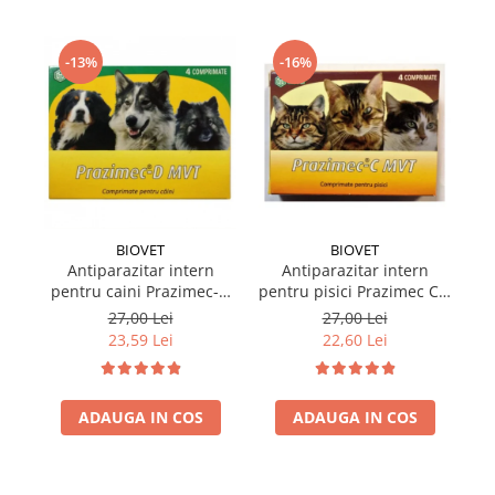
-13%
-16%
BIOVET
BIOVET
Antiparazitar intern
Antiparazitar intern
pentru caini Prazimec-D
pentru pisici Prazimec C x
MVT 4 comprimate
4 comprimate
27,00 Lei
27,00 Lei
23,59 Lei
22,60 Lei
ADAUGA IN COS
ADAUGA IN COS