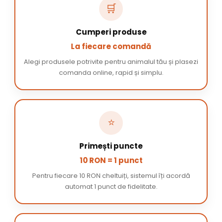
🛒
Cumperi produse
La fiecare comandă
Alegi produsele potrivite pentru animalul tău și plasezi
comanda online, rapid și simplu.
⭐
Primești puncte
10 RON = 1 punct
Pentru fiecare 10 RON cheltuiți, sistemul îți acordă
automat 1 punct de fidelitate.