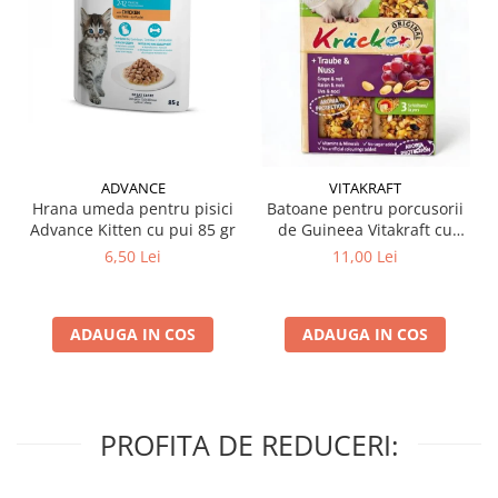
ADVANCE
VITAKRAFT
Hrana umeda pentru pisici
Batoane pentru porcusorii
Advance Kitten cu pui 85 gr
de Guineea Vitakraft cu
struguri & nuci 2 buc
6,50 Lei
11,00 Lei
ADAUGA IN COS
ADAUGA IN COS
PROFITA DE REDUCERI: