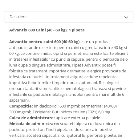
Descriere
Advantix 600 Caini (40 - 60 kg), 1 pipeta
Advantix pentru caini 600 (40-60 kg)
este un produs
antiparazitar de uz extern pentru caini cu greutatea intre 40 kg si
60 kg, ce contine imidacloprid si permetrina, si este foarte eficient
in tratarea infestatiilor cu purici si capuse, pentru o perioada de o
luna dupa o singura administrare. Pipeta Advantix poate fi
folosita ca tratament impotriva dermatitei alergice provocata de
infestatia cu purici. Un tratament asigura actiune repelenta
impotriva flebotomilor timp de doua saptamani. Respinge si
omoara tantarii si musculitele hematofage, si trateaza si previne
infestarile cu paduchi malofagi si anopluri pentru mai mult de 6
saptamani.
Compozitie:
imidacloprid : 600 mg/ml; permetrina : (40/60)
3000mg/ml; Excipienti: Butilhidroxitoiuen (E321) 6,0 mg
Calea de administrare:
aplicare externa pe piele.
Metoda de administrare:
scoateti pipeta cu doza unica din
pachetul protector. Tineti pipeta cu doza unica in pozitie
verticala, scoateti capacul, si cu ajutorul lui perforati pipeta. Se