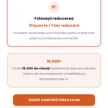
💸
Folosești reducerea
10 puncte = 1 leu reducere
Punctele acumulate pot fi folosite pentru a plăti mai
puțin la următoarea comandă.
15.000+
Peste
15.000 de clienți
beneficiază deja de actualul
sistem de recompensare a fidelității pe
eHranaAnimale.ro.
ÎNCEPE CUMPĂRĂTURILE ACUM