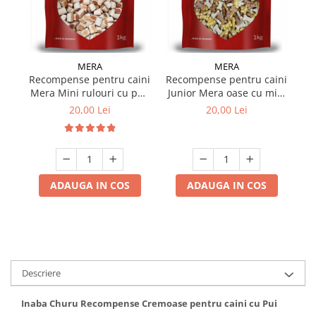
MERA
MERA
Recompense pentru caini
Recompense pentru caini
Re
Mera Mini rulouri cu pui,
Junior Mera oase cu miel
Me
vita & peste 1 kg
& orez 1 kg
20,00 Lei
20,00 Lei
ADAUGA IN COS
ADAUGA IN COS
Descriere
Inaba Churu Recompense Cremoase pentru caini cu Pui