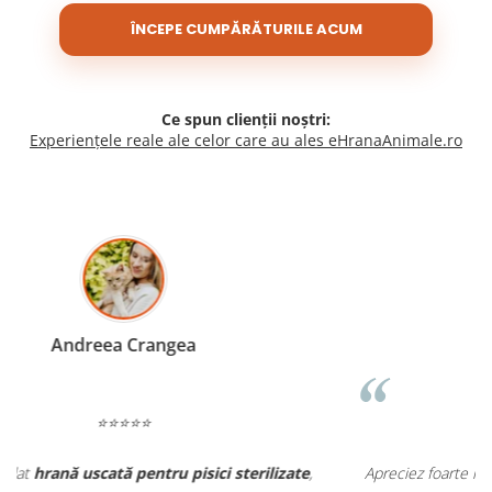
ÎNCEPE CUMPĂRĂTURILE ACUM
Ce spun clienții noștri:
Experiențele reale ale celor care au ales eHranaAnimale.ro
Madalina Stancea
⭐⭐⭐⭐⭐
Apreciez foarte mult faptul că pe
ehranaanimale.ro
găsesc nu