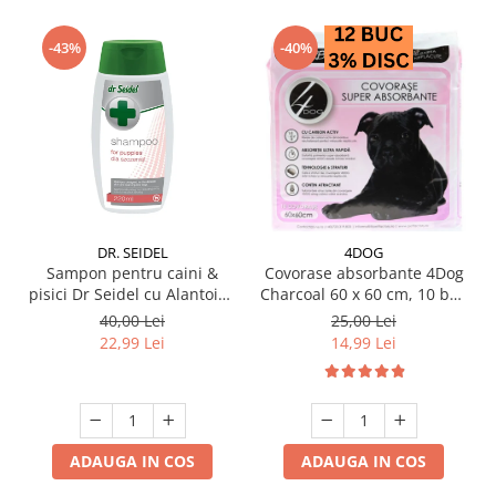
-43%
-40%
DR. SEIDEL
4DOG
Sampon pentru caini &
Covorase absorbante 4Dog
pisici Dr Seidel cu Alantoina
Charcoal 60 x 60 cm, 10 buc
220 ml
/ pachet
40,00 Lei
25,00 Lei
22,99 Lei
14,99 Lei
ADAUGA IN COS
ADAUGA IN COS