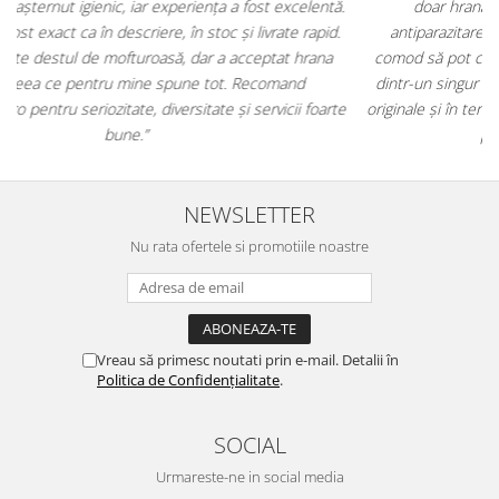
.
doar hrană, ci și produse din
farmacia veterinară
:
antiparazitare, suplimente și soluții de îngrijire. Este foarte
comod să pot comanda tot ce am nevoie pentru animalul meu
m
dintr-un singur loc. Livrarea a fost rapidă, iar produsele au fost
e
originale și în termen. Magazin serios, bine organizat și foarte util
t
pentru orice stăpân de animale.
NEWSLETTER
Nu rata ofertele si promotiile noastre
Vreau să primesc noutati prin e-mail. Detalii în
Politica de Confidențialitate
.
SOCIAL
Urmareste-ne in social media