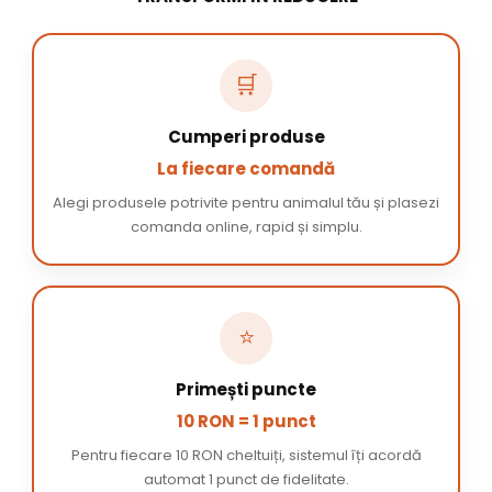
🛒
Cumperi produse
La fiecare comandă
Alegi produsele potrivite pentru animalul tău și plasezi
comanda online, rapid și simplu.
⭐
Primești puncte
10 RON = 1 punct
Pentru fiecare 10 RON cheltuiți, sistemul îți acordă
automat 1 punct de fidelitate.