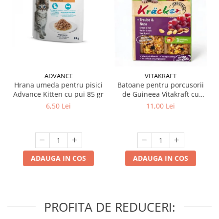
ADVANCE
VITAKRAFT
Hrana umeda pentru pisici
Batoane pentru porcusorii
Advance Kitten cu pui 85 gr
de Guineea Vitakraft cu
struguri & nuci 2 buc
6,50 Lei
11,00 Lei
ADAUGA IN COS
ADAUGA IN COS
PROFITA DE REDUCERI: