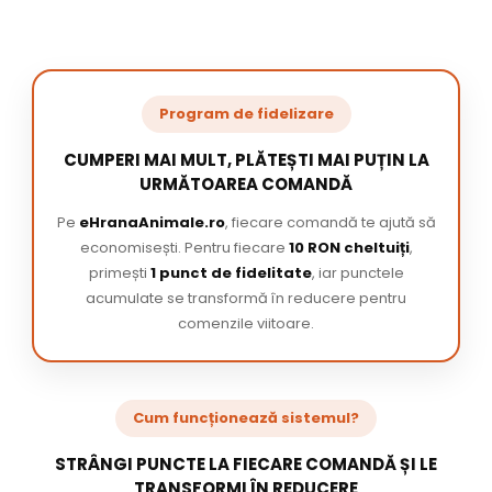
Program de fidelizare
CUMPERI MAI MULT, PLĂTEȘTI MAI PUȚIN LA
URMĂTOAREA COMANDĂ
Pe
eHranaAnimale.ro
, fiecare comandă te ajută să
economisești. Pentru fiecare
10 RON cheltuiți
,
primești
1 punct de fidelitate
, iar punctele
acumulate se transformă în reducere pentru
comenzile viitoare.
Cum funcționează sistemul?
STRÂNGI PUNCTE LA FIECARE COMANDĂ ȘI LE
TRANSFORMI ÎN REDUCERE