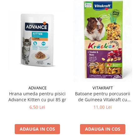
ADVANCE
VITAKRAFT
Hrana umeda pentru pisici
Batoane pentru porcusorii
Advance Kitten cu pui 85 gr
de Guineea Vitakraft cu
struguri & nuci 2 buc
6,50 Lei
11,00 Lei
ADAUGA IN COS
ADAUGA IN COS