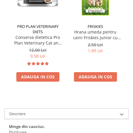
PRO PLAN VETERINARY
FRISKIES
DIETS
Hrana umeda pentru
Conserva dietetica Pro
caini Friskies Junior cu
cai
Plan Veterinary Cat and
pui & mazare 85 gr
2,50 Lei
Dog Convalescence 195
12,00 Lei
1,89 Lei
gr
9,58 Lei
ADAUGA IN COS
ADAUGA IN COS
Descriere
Minge din cauciuc.
Plutitoare