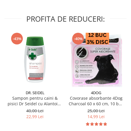
PROFITA DE REDUCERI:
-43%
-40%
DR. SEIDEL
4DOG
Sampon pentru caini &
Covorase absorbante 4Dog
pisici Dr Seidel cu Alantoina
Charcoal 60 x 60 cm, 10 buc
220 ml
/ pachet
40,00 Lei
25,00 Lei
22,99 Lei
14,99 Lei