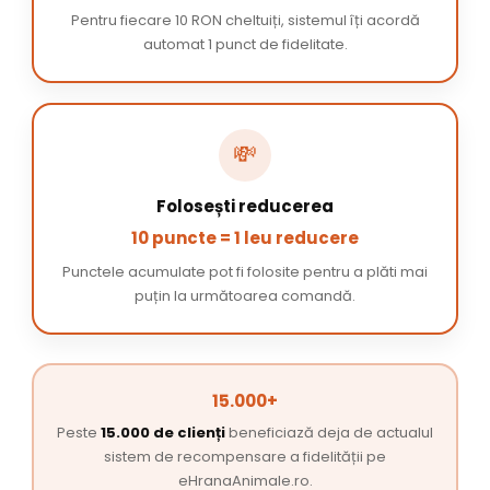
Pentru fiecare 10 RON cheltuiți, sistemul îți acordă
automat 1 punct de fidelitate.
💸
Folosești reducerea
10 puncte = 1 leu reducere
Punctele acumulate pot fi folosite pentru a plăti mai
puțin la următoarea comandă.
15.000+
Peste
15.000 de clienți
beneficiază deja de actualul
sistem de recompensare a fidelității pe
eHranaAnimale.ro.