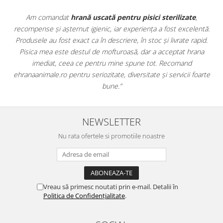
e
,
Apreciez foarte mult faptul că pe
ehranaanimale.ro
găsesc n
lentă.
doar hrană, ci și produse din
farmacia veterinară
:
rapid.
antiparazitare, suplimente și soluții de îngrijire. Este foarte
rana
comod să pot comanda tot ce am nevoie pentru animalul me
dintr-un singur loc. Livrarea a fost rapidă, iar produsele au fos
foarte
originale și în termen. Magazin serios, bine organizat și foarte ut
pentru orice stăpân de animale.
NEWSLETTER
Nu rata ofertele si promotiile noastre
Vreau să primesc noutati prin e-mail. Detalii în
Politica de Confidențialitate
.