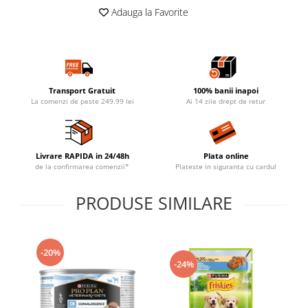
Adauga la Favorite
Transport Gratuit
100% banii inapoi
La comenzi de peste 249.99 lei
Ai 14 zile drept de retur
Livrare RAPIDA in 24/48h
Plata online
de la confirmarea comenzii*
Plateste in siguranta cu cardul
PRODUSE SIMILARE
-20%
-24%