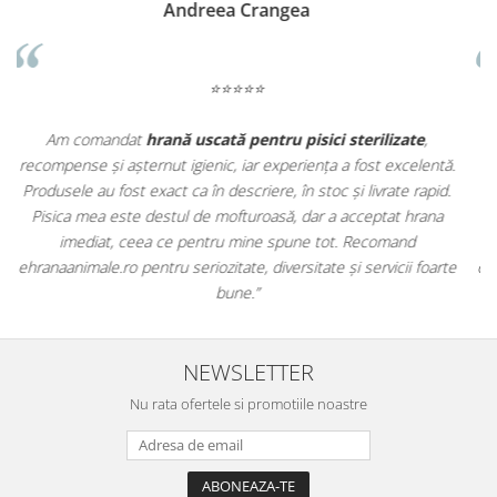
Madalina Stancea
⭐⭐⭐⭐⭐
Apreciez foarte mult faptul că pe
ehranaanimale.ro
găsesc nu
ă.
doar hrană, ci și produse din
farmacia veterinară
:
d.
antiparazitare, suplimente și soluții de îngrijire. Este foarte
comod să pot comanda tot ce am nevoie pentru animalul meu
dintr-un singur loc. Livrarea a fost rapidă, iar produsele au fost
te
originale și în termen. Magazin serios, bine organizat și foarte util
pentru orice stăpân de animale.
NEWSLETTER
Nu rata ofertele si promotiile noastre