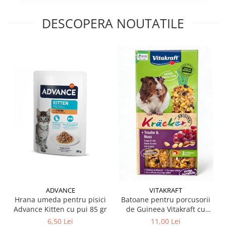
DESCOPERA NOUTATILE
ADVANCE
VITAKRAFT
Hrana umeda pentru pisici
Batoane pentru porcusorii
Advance Kitten cu pui 85 gr
de Guineea Vitakraft cu
struguri & nuci 2 buc
6,50 Lei
11,00 Lei