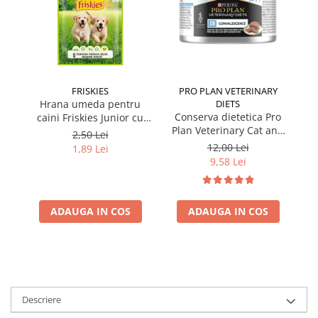
FRISKIES
PRO PLAN VETERINARY
Hrana umeda pentru
DIETS
Conserva dietetica Pro
caini Friskies Junior cu
cai
Plan Veterinary Cat and
pui & mazare 85 gr
2,50 Lei
Dog Convalescence 195
12,00 Lei
1,89 Lei
gr
9,58 Lei
ADAUGA IN COS
ADAUGA IN COS
Descriere