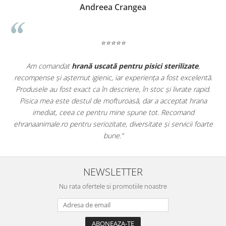
Madalina Stancea
⭐⭐⭐⭐⭐
e
,
Apreciez foarte mult faptul că pe
ehranaanimale.ro
găsesc n
lentă.
doar hrană, ci și produse din
farmacia veterinară
:
rapid.
antiparazitare, suplimente și soluții de îngrijire. Este foarte
rana
comod să pot comanda tot ce am nevoie pentru animalul me
dintr-un singur loc. Livrarea a fost rapidă, iar produsele au fos
foarte
originale și în termen. Magazin serios, bine organizat și foarte ut
pentru orice stăpân de animale.
NEWSLETTER
Nu rata ofertele si promotiile noastre