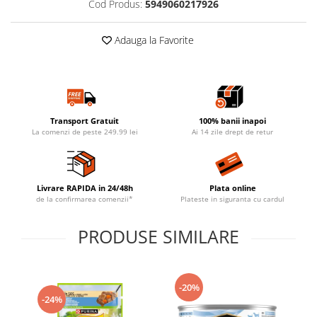
Cod Produs:
5949060217926
Adauga la Favorite
Transport Gratuit
100% banii inapoi
La comenzi de peste 249.99 lei
Ai 14 zile drept de retur
Livrare RAPIDA in 24/48h
Plata online
de la confirmarea comenzii*
Plateste in siguranta cu cardul
PRODUSE SIMILARE
-20%
-24%