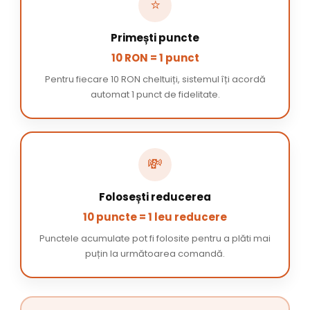
⭐
Primești puncte
10 RON = 1 punct
Pentru fiecare 10 RON cheltuiți, sistemul îți acordă
automat 1 punct de fidelitate.
💸
Folosești reducerea
10 puncte = 1 leu reducere
Punctele acumulate pot fi folosite pentru a plăti mai
puțin la următoarea comandă.