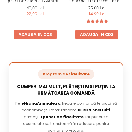
pisici Dr Seidel cu Alantoina
Charcoal 60 x 60 cm, 10 buc
220 ml
/ pachet
40,00 Lei
25,00 Lei
22,99 Lei
14,99 Lei
ADAUGA IN COS
ADAUGA IN COS
Program de fidelizare
CUMPERI MAI MULT, PLĂTEȘTI MAI PUȚIN LA
URMĂTOAREA COMANDĂ
Pe
eHranaAnimale.ro
, fiecare comandă te ajută să
economisești. Pentru fiecare
10 RON cheltuiți
,
primești
1 punct de fidelitate
, iar punctele
acumulate se transformă în reducere pentru
comenzile viitoare.