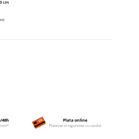
50 cm
are
4/48h
Plata online
nzii*
Plateste in siguranta cu cardul