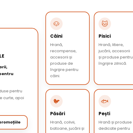
🐶
🐱
Câini
Pisici
Hrană,
Hrană, litiere,
recompense,
jucării, accesorii
LE
accesorii și
și produse pentru
produse de
îngrijire zilnică.
rii,
îngrijire pentru
 pentru
câini.
oduse pentru
de curte, apoi
🐦
🐟
Păsări
Pești
romoțiile
Hrană, colivii,
Hrană și produse
batoane, jucării și
dedicate pentru