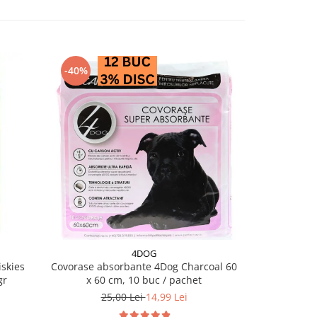
-40%
-28%
4DOG
PRO PL
skies
Covorase absorbante 4Dog Charcoal 60
Conserva diet
gr
x 60 cm, 10 buc / pachet
EN Ga
25,00 Lei
14,99 Lei
18