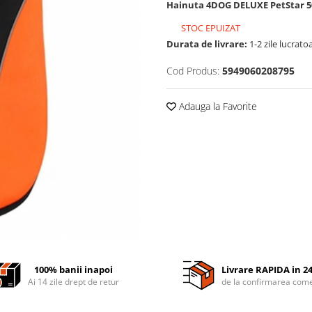
Hainuta 4DOG DELUXE PetStar 
STOC EPUIZAT
Durata de livrare:
1-2 zile lucrato
Cod Produs:
5949060208795
Adauga la Favorite
100% banii inapoi
Livrare RAPIDA in 2
Ai 14 zile drept de retur
de la confirmarea come