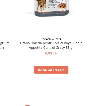
ROYAL CANIN
grijire
Hrana umeda pentru pisici Royal Canin
Hrana ume
 x 13 cm
Appetite Control Gravy 85 gr
Ag
8,00 Lei
ADAUGA IN COS