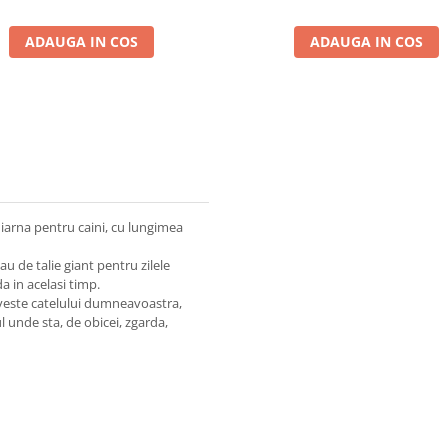
ADAUGA IN COS
ADAUGA IN COS
iarna pentru caini, cu lungimea
u de talie giant pentru zilele
da in acelasi timp.
iveste catelului dumneavoastra,
 unde sta, de obicei, zgarda,