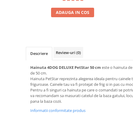
ADAUGA IN COS
Review-uri
(0)
Descriere
Hainuta 4DOG DELUXE PetStar 50 cm
este o hainuta de 
de 50 cm.
Hainuta PetStar reprezinta alegerea ideala pentru cainele ta
friguroase. Cainele tau va fi protejat de frig si in pas cu mo
Pentru a fi singuri ca hainuta pe care o comandati se potr
va recomandam sa masurati catelul de la baza gatului, locul
pana la baza cozii.
Informatii conformitate produs