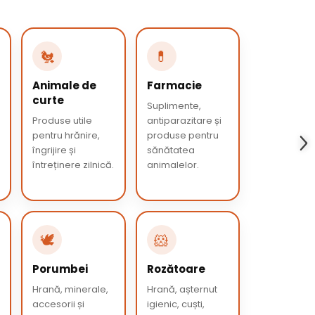
🐔
💊
Animale de
Farmacie
curte
Suplimente,
Produse utile
antiparazitare și
pentru hrănire,
produse pentru
îngrijire și
sănătatea
întreținere zilnică.
animalelor.
🕊️
🐹
Porumbei
Rozătoare
Hrană, minerale,
Hrană, așternut
accesorii și
igienic, cuști,