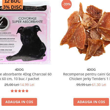
-39%
4DOG
4DOG
e absorbante 4Dog Charcoal 60
Recompense pentru caini G
x 60 cm, 10 buc / pachet
Chicken Jerky Tenders 1 
25,00 Lei
14,99 Lei
99,99 Lei
61,30 Lei
ADAUGA IN COS
ADAUGA IN COS