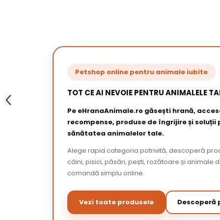
Petshop online pentru animale iubite
TOT CE AI NEVOIE PENTRU ANIMALELE TA
Pe eHranaAnimale.ro găsești hrană, acceso
recompense, produse de îngrijire și soluții
sănătatea animalelor tale.
Alege rapid categoria potrivită, descoperă pr
câini, pisici, păsări, pești, rozătoare și animale 
comandă simplu online.
Vezi toate produsele
Descoperă p