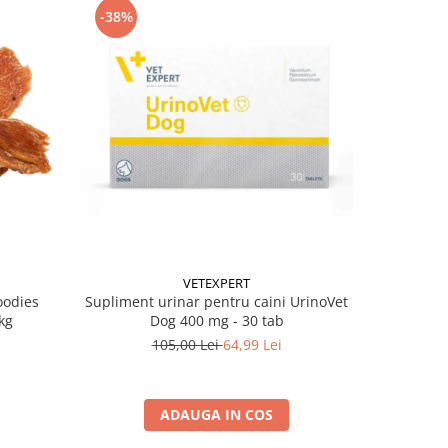
-38%
-38%
VETEXPERT
oodies
Supliment urinar pentru caini UrinoVet
Batoane pe
kg
Dog 400 mg - 30 tab
105,00 Lei
64,99 Lei
ADAUGA IN COS