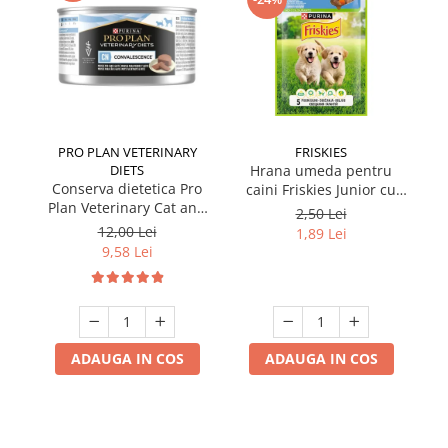
PRO PLAN VETERINARY
FRISKIES
DIETS
Hrana umeda pentru
Conserva dietetica Pro
caini Friskies Junior cu
cai
Plan Veterinary Cat and
pui & mazare 85 gr
2,50 Lei
Dog Convalescence 195
12,00 Lei
1,89 Lei
gr
9,58 Lei
ADAUGA IN COS
ADAUGA IN COS