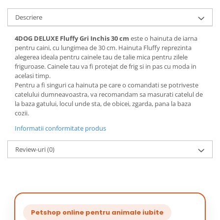
Descriere
4DOG DELUXE Fluffy Gri Inchis 30 cm
este o hainuta de iarna
pentru caini, cu lungimea de 30 cm. Hainuta Fluffy reprezinta
alegerea ideala pentru cainele tau de talie mica pentru zilele
friguroase. Cainele tau va fi protejat de frig si in pas cu moda in
acelasi timp.
Pentru a fi singuri ca hainuta pe care o comandati se potriveste
catelului dumneavoastra, va recomandam sa masurati catelul de
la baza gatului, locul unde sta, de obicei, zgarda, pana la baza
cozii.
Informatii conformitate produs
Review-uri
(0)
Petshop online pentru animale iubite