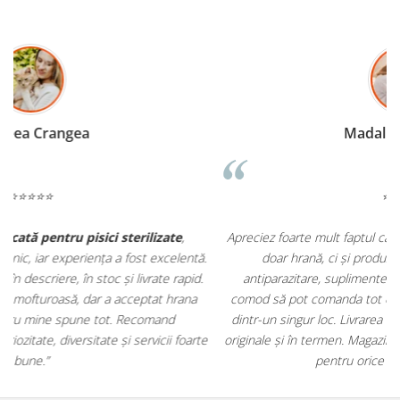
Madalina Stancea
⭐⭐⭐⭐⭐
Apreciez foarte mult faptul că pe
ehranaanimale.ro
găsesc nu
.
doar hrană, ci și produse din
farmacia veterinară
:
antiparazitare, suplimente și soluții de îngrijire. Este foarte
comod să pot comanda tot ce am nevoie pentru animalul meu
m
dintr-un singur loc. Livrarea a fost rapidă, iar produsele au fost
e
originale și în termen. Magazin serios, bine organizat și foarte util
t
pentru orice stăpân de animale.