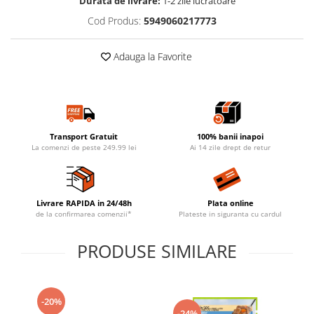
Durata de livrare:
1-2 zile lucratoare
Cod Produs:
5949060217773
Adauga la Favorite
Transport Gratuit
100% banii inapoi
La comenzi de peste 249.99 lei
Ai 14 zile drept de retur
Livrare RAPIDA in 24/48h
Plata online
de la confirmarea comenzii*
Plateste in siguranta cu cardul
PRODUSE SIMILARE
-20%
-24%