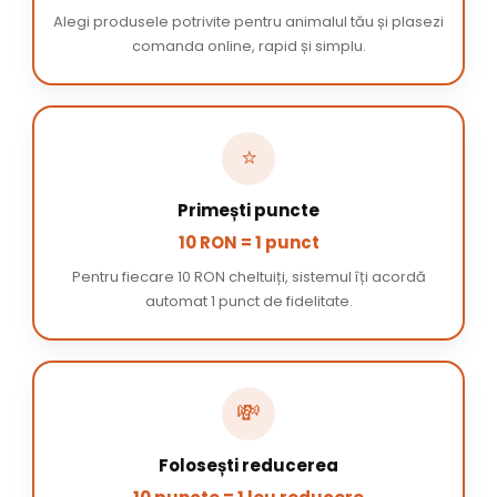
Alegi produsele potrivite pentru animalul tău și plasezi
comanda online, rapid și simplu.
⭐
Primești puncte
10 RON = 1 punct
Pentru fiecare 10 RON cheltuiți, sistemul îți acordă
automat 1 punct de fidelitate.
💸
Folosești reducerea