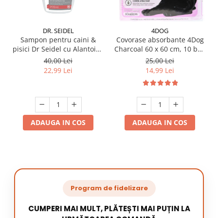
DR. SEIDEL
4DOG
Sampon pentru caini &
Covorase absorbante 4Dog
pisici Dr Seidel cu Alantoina
Charcoal 60 x 60 cm, 10 buc
220 ml
/ pachet
40,00 Lei
25,00 Lei
22,99 Lei
14,99 Lei
ADAUGA IN COS
ADAUGA IN COS
Program de fidelizare
CUMPERI MAI MULT, PLĂTEȘTI MAI PUȚIN LA