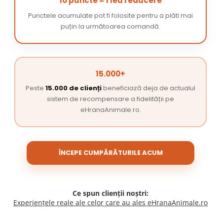
10 puncte = 1 leu reducere
Punctele acumulate pot fi folosite pentru a plăti mai
puțin la următoarea comandă.
15.000+
Peste
15.000 de clienți
beneficiază deja de actualul
sistem de recompensare a fidelității pe
eHranaAnimale.ro.
ÎNCEPE CUMPĂRĂTURILE ACUM
Ce spun clienții noștri:
Experiențele reale ale celor care au ales eHranaAnimale.ro