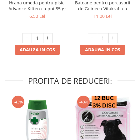
Hrana umeda pentru pisici
Batoane pentru porcusorii
Advance Kitten cu pui 85 gr
de Guineea Vitakraft cu
struguri & nuci 2 buc
6,50 Lei
11,00 Lei
ADAUGA IN COS
ADAUGA IN COS
PROFITA DE REDUCERI:
-43%
-40%