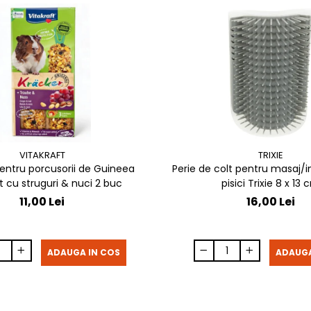
VITAKRAFT
TRIXIE
entru porcusorii de Guineea
Perie de colt pentru masaj/in
t cu struguri & nuci 2 buc
pisici Trixie 8 x 
11,00 Lei
16,00 Lei
ADAUGA IN COS
ADAUGA