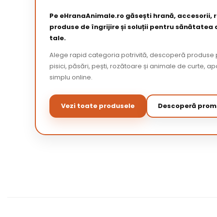
Pe eHranaAnimale.ro găsești hrană, accesorii,
produse de îngrijire și soluții pentru sănătatea
tale.
Alege rapid categoria potrivită, descoperă produse p
pisici, păsări, pești, rozătoare și animale de curte,
simplu online.
Vezi toate produsele
Descoperă promo