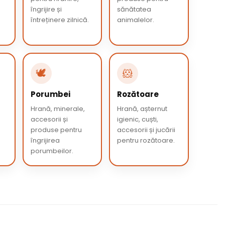
îngrijire și
sănătatea
întreținere zilnică.
animalelor.
🕊️
🐹
Porumbei
Rozătoare
e
Hrană, minerale,
Hrană, așternut
accesorii și
igienic, cuști,
produse pentru
accesorii și jucării
îngrijirea
pentru rozătoare.
porumbeilor.