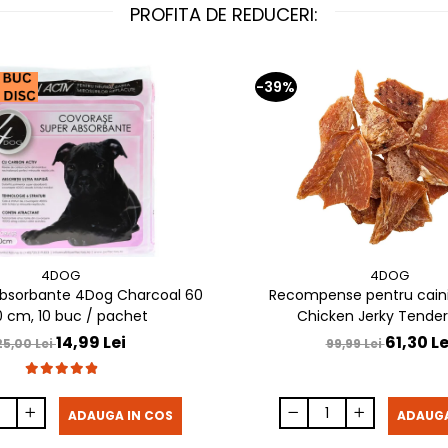
PROFITA DE REDUCERI:
-39%
4DOG
4DOG
bsorbante 4Dog Charcoal 60
Recompense pentru cain
0 cm, 10 buc / pachet
Chicken Jerky Tenders
14,99 Lei
61,30 Le
25,00 Lei
99,99 Lei
ADAUGA IN COS
ADAUGA