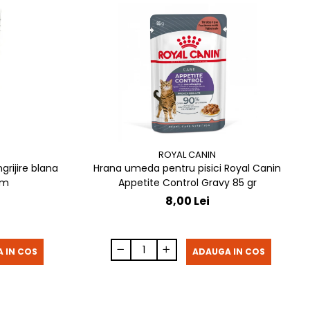
ROYAL CANIN
grijire blana
Hrana umeda pentru pisici Royal Canin
13 cm
Appetite Control Gravy 85 gr
8,00 Lei
 IN COS
ADAUGA IN COS