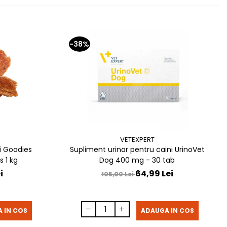
-38%
VETEXPERT
i Goodies
Supliment urinar pentru caini UrinoVet
 1 kg
Dog 400 mg - 30 tab
i
64,99 Lei
105,00 Lei
 IN COS
ADAUGA IN COS