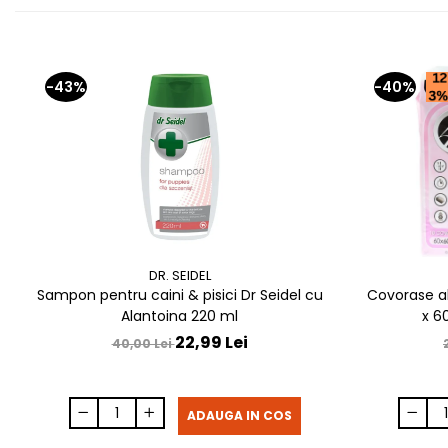
-43%
-40%
DR. SEIDEL
Sampon pentru caini & pisici Dr Seidel cu
Covorase a
Alantoina 220 ml
x 6
22,99 Lei
40,00 Lei
ADAUGA IN COS