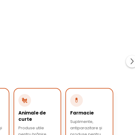
🐔
💊
Animale de
Farmacie
curte
Suplimente,
și
Produse utile
antiparazitare și
pentru hrănire,
produse pentru