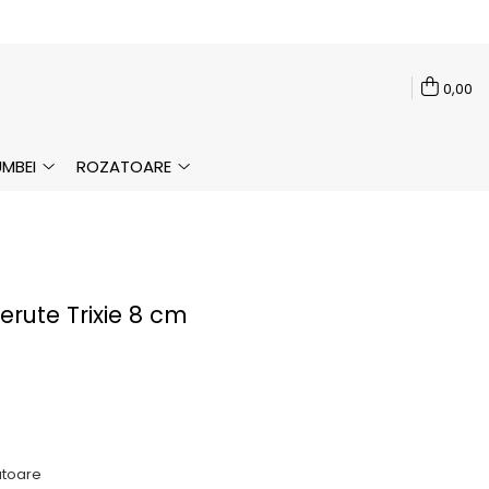
0,00
MBEI
ROZATOARE
rute Trixie 8 cm
ratoare