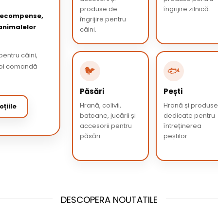
produse de
îngrijire zilnică.
 recompense,
îngrijire pentru
 animalelor
câini.
entru câini,
 apoi comandă
🐦
🐟
Păsări
Pești
Hrană, colivii,
Hrană și produs
țiile
batoane, jucării și
dedicate pentru
accesorii pentru
întreținerea
păsări.
peștilor.
DESCOPERA NOUTATILE