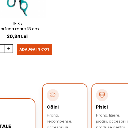
TRIXIE
oarfeca mare 18 cm
20,34 Lei
ADAUGA IN COS
🐶
🐱
Câini
Pisici
Hrană,
Hrană, litiere,
recompense,
jucării, accesorii 
TALE
accesorii și
produse pentru