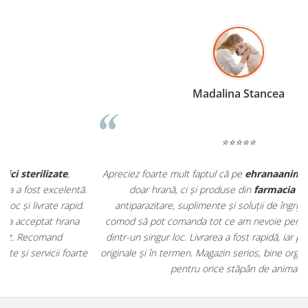
Madalina Stancea
⭐⭐⭐⭐⭐
Apreciez foarte mult faptul că pe
ehranaanimale.ro
găsesc nu
.
doar hrană, ci și produse din
farmacia veterinară
:
antiparazitare, suplimente și soluții de îngrijire. Este foarte
comod să pot comanda tot ce am nevoie pentru animalul meu
m
dintr-un singur loc. Livrarea a fost rapidă, iar produsele au fost
e
originale și în termen. Magazin serios, bine organizat și foarte util
t
pentru orice stăpân de animale.