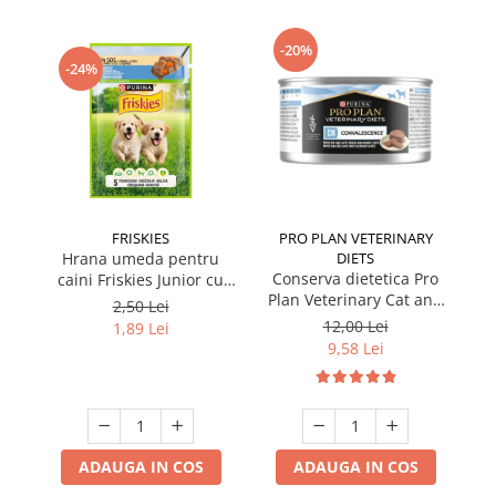
-20%
-24%
FRISKIES
PRO PLAN VETERINARY
Hrana umeda pentru
DIETS
Conserva dietetica Pro
caini Friskies Junior cu
Plan Veterinary Cat and
pui & mazare 85 gr
2,50 Lei
Dog Convalescence 195
12,00 Lei
1,89 Lei
gr
9,58 Lei
ADAUGA IN COS
ADAUGA IN COS