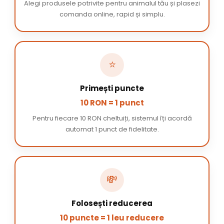
Alegi produsele potrivite pentru animalul tău și plasezi
comanda online, rapid și simplu.
⭐
Primești puncte
10 RON = 1 punct
Pentru fiecare 10 RON cheltuiți, sistemul îți acordă
automat 1 punct de fidelitate.
💸
Folosești reducerea
10 puncte = 1 leu reducere