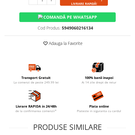
LIVRARE RAPIDĂ!
COMANDĂ PE WHATSAPP
Cod Produs:
5949060216134
Adauga la Favorite
Transport Gratuit
100% banii inapoi
La comenzi de peste 249.99 lei
Ai 14 zile drept de retur
Livrare RAPIDA in 24/48h
Plata online
de la confirmarea comenzii*
Plateste in siguranta cu cardul
PRODUSE SIMILARE