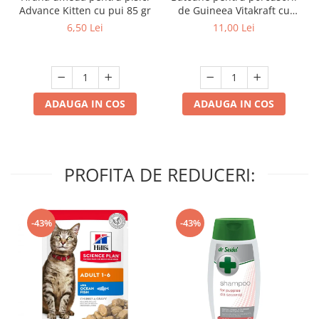
Advance Kitten cu pui 85 gr
de Guineea Vitakraft cu
struguri & nuci 2 buc
6,50 Lei
11,00 Lei
ADAUGA IN COS
ADAUGA IN COS
PROFITA DE REDUCERI:
-43%
-43%