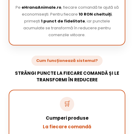
Pe
eHranaAnimale.ro
, fiecare comandă te ajută să
economisești. Pentru fiecare
10 RON cheltuiți
,
primești
1 punct de fidelitate
, iar punctele
acumulate se transformă în reducere pentru
comenzile viitoare.
Cum funcționează sistemul?
STRÂNGI PUNCTE LA FIECARE COMANDĂ ȘI LE
TRANSFORMI ÎN REDUCERE
🛒
Cumperi produse
La fiecare comandă