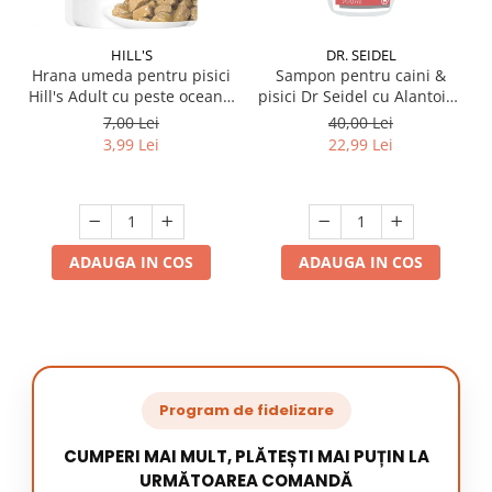
HILL'S
DR. SEIDEL
Hrana umeda pentru pisici
Sampon pentru caini &
Hill's Adult cu peste oceanic
pisici Dr Seidel cu Alantoina
85 gr
220 ml
7,00 Lei
40,00 Lei
3,99 Lei
22,99 Lei
ADAUGA IN COS
ADAUGA IN COS
Program de fidelizare
CUMPERI MAI MULT, PLĂTEȘTI MAI PUȚIN LA
URMĂTOAREA COMANDĂ