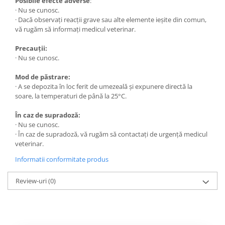
Posibile efecte adverse
:
· Nu se cunosc.
· Dacă observaţi reacţii grave sau alte elemente ieșite din comun,
vă rugăm să informați medicul veterinar.
Precauții:
· Nu se cunosc.
Mod de păstrare:
· A se depozita în loc ferit de umezeală și expunere directă la
soare, la temperaturi de până la 25°C.
În caz de supradoză:
· Nu se cunosc.
· În caz de supradoză, vă rugăm să contactați de urgență medicul
veterinar.
Informatii conformitate produs
Review-uri
(0)