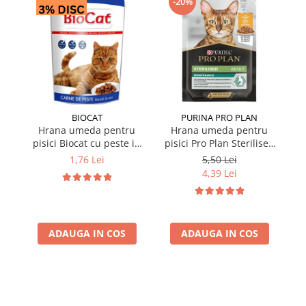
-20%
BIOCAT
PURINA PRO PLAN
Hrana umeda pentru
Hrana umeda pentru
pisici Biocat cu peste in
pisici Pro Plan Sterilised
p
sos 100 gr
Nutrisavour cu pui in sos
Nu
1,76 Lei
5,50 Lei
85 gr
4,39 Lei
ADAUGA IN COS
ADAUGA IN COS