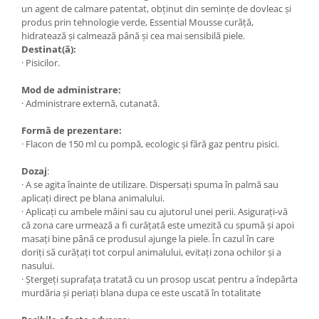
un agent de calmare patentat, obținut din semințe de dovleac și
produs prin tehnologie verde, Essential Mousse curăță,
hidratează și calmează până și cea mai sensibilă piele.
Destinat(ă):
· Pisicilor.
Mod de administrare:
· Administrare externă, cutanată.
Formă de prezentare:
· Flacon de 150 ml cu pompă, ecologic și fără gaz pentru pisici.
Dozaj
:
· A se agita înainte de utilizare. Dispersați spuma în palmă sau
aplicați direct pe blana animalului.
· Aplicați cu ambele mâini sau cu ajutorul unei perii. Asigurați-vă
că zona care urmează a fi curățată este umezită cu spumă și apoi
masați bine până ce produsul ajunge la piele. În cazul în care
doriți să curățați tot corpul animalului, evitați zona ochilor și a
nasului.
· Ștergeți suprafața tratată cu un prosop uscat pentru a îndepărta
murdăria și periați blana dupa ce este uscată în totalitate