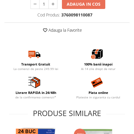
ADAUGA IN COS
Cod Produs:
3760098110087
Adauga la Favorite
Transport Gratuit
100% banii inapoi
La comenzi de peste 249.99 lei
Ai 14 zile drept de retur
Livrare RAPIDA in 24/48h
Plata online
de la confirmarea comenzii*
Plateste in siguranta cu cardul
PRODUSE SIMILARE