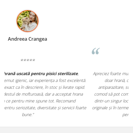
Madalina Stancea
⭐⭐⭐⭐⭐
Apreciez foarte mult faptul că pe
ehranaanimale.ro
găsesc nu
.
doar hrană, ci și produse din
farmacia veterinară
:
antiparazitare, suplimente și soluții de îngrijire. Este foarte
comod să pot comanda tot ce am nevoie pentru animalul meu
m
dintr-un singur loc. Livrarea a fost rapidă, iar produsele au fost
e
originale și în termen. Magazin serios, bine organizat și foarte util
t
pentru orice stăpân de animale.