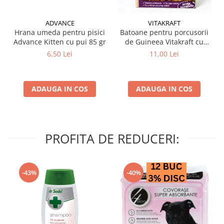
ADVANCE
VITAKRAFT
Hrana umeda pentru pisici
Batoane pentru porcusorii
Advance Kitten cu pui 85 gr
de Guineea Vitakraft cu
struguri & nuci 2 buc
6,50 Lei
11,00 Lei
ADAUGA IN COS
ADAUGA IN COS
PROFITA DE REDUCERI:
-43%
-40%