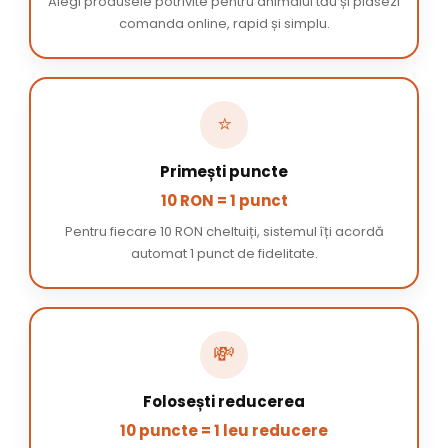
Alegi produsele potrivite pentru animalul tău și plasezi
comanda online, rapid și simplu.
⭐
Primești puncte
10 RON = 1 punct
Pentru fiecare 10 RON cheltuiți, sistemul îți acordă
automat 1 punct de fidelitate.
💸
Folosești reducerea
10 puncte = 1 leu reducere