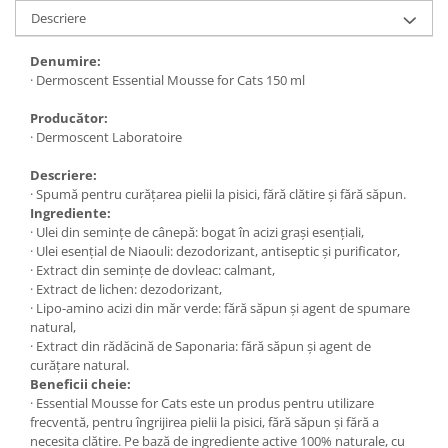
Descriere
Denumire:
· Dermoscent Essential Mousse for Cats 150 ml
Producător:
· Dermoscent Laboratoire
Descriere:
· Spumă pentru curățarea pielii la pisici, fără clătire și fără săpun.
Ingrediente:
· Ulei din semințe de cânepă: bogat în acizi grași esențiali,
· Ulei esențial de Niaouli: dezodorizant, antiseptic și purificator,
· Extract din semințe de dovleac: calmant,
· Extract de lichen: dezodorizant,
· Lipo-amino acizi din măr verde: fără săpun și agent de spumare
natural,
· Extract din rădăcină de Saponaria: fără săpun și agent de
curățare natural.
Beneficii cheie:
· Essential Mousse for Cats este un produs pentru utilizare
frecventă, pentru îngrijirea pielii la pisici, fără săpun și fără a
necesita clătire. Pe bază de ingrediente active 100% naturale, cu