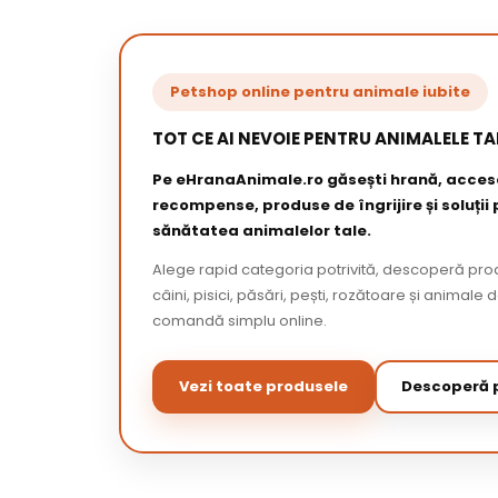
Petshop online pentru animale iubite
TOT CE AI NEVOIE PENTRU ANIMALELE TA
Pe eHranaAnimale.ro găsești hrană, acceso
recompense, produse de îngrijire și soluții
sănătatea animalelor tale.
Alege rapid categoria potrivită, descoperă pr
câini, pisici, păsări, pești, rozătoare și animale 
comandă simplu online.
Vezi toate produsele
Descoperă p