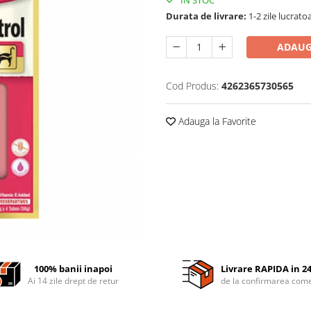
Durata de livrare:
1-2 zile lucrato
ADAUG
Cod Produs:
4262365730565
Adauga la Favorite
100% banii inapoi
Livrare RAPIDA in 2
Ai 14 zile drept de retur
de la confirmarea come