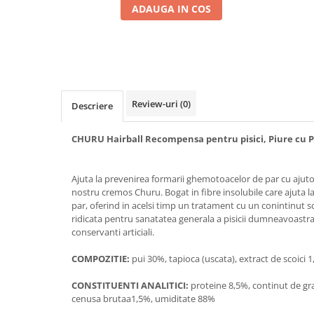
ADAUGA IN COS
Review-uri
(0)
Descriere
CHURU Hairball Recompensa pentru pisici, Piure cu Pui
Ajuta la prevenirea formarii ghemotoacelor de par cu ajutor
nostru cremos Churu. Bogat in fibre insolubile care ajuta 
par, oferind in acelsi timp un tratament cu un conintinut sc
ridicata pentru sanatatea generala a pisicii dumneavoastra
conservanti articiali.
COMPOZITIE:
pui 30%, tapioca (uscata), extract de scoici 1
CONSTITUENTI ANALITICI:
proteine 8,5%, continut de gra
cenusa brutaa1,5%, umiditate 88%
.