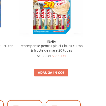
-16%
INABA
u cu ton
Recompense pentru pisici Churu cu ton
Recompen
& fructe de mare 20 tubes
fr
61,08 Lei
50,99 Lei
ADAUGA IN COS