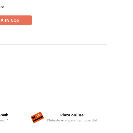
are
A IN COS
4/48h
Plata online
nzii*
Plateste in siguranta cu cardul