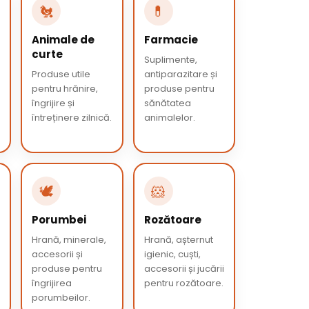
🐔
💊
Animale de
Farmacie
curte
Suplimente,
Produse utile
antiparazitare și
pentru hrănire,
produse pentru
îngrijire și
sănătatea
întreținere zilnică.
animalelor.
🕊️
🐹
Porumbei
Rozătoare
Hrană, minerale,
Hrană, așternut
accesorii și
igienic, cuști,
produse pentru
accesorii și jucării
îngrijirea
pentru rozătoare.
porumbeilor.