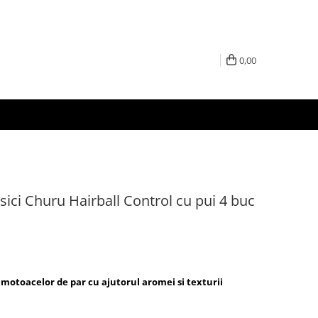
0,00
ci Churu Hairball Control cu pui 4 buc
emotoacelor de par cu ajutorul aromei si texturii