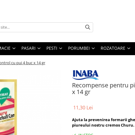
MACIE
PASARI
PESTI
PORUMBEI
ROZATOARE
ntrol cu pui 4 buc x 14 gr
Recompense pentru pisi
x 14 gr
11,30 Lei
Ajuta la prevenirea formarii gh
piureului nostru cremos Churu.
IN STOC