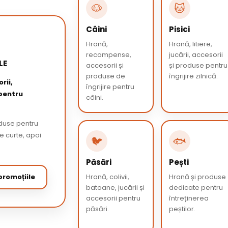
🐶
🐱
Câini
Pisici
Hrană,
Hrană, litiere,
recompense,
jucării, accesorii
LE
accesorii și
și produse pentru
produse de
îngrijire zilnică.
rii,
îngrijire pentru
 pentru
câini.
oduse pentru
de curte, apoi
🐦
🐟
Păsări
Pești
romoțiile
Hrană, colivii,
Hrană și produse
batoane, jucării și
dedicate pentru
accesorii pentru
întreținerea
păsări.
peștilor.