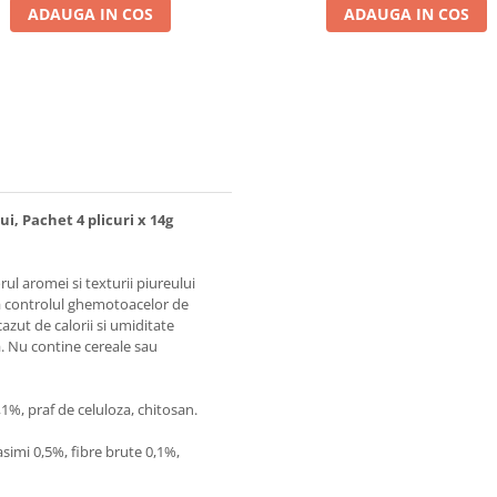
ADAUGA IN COS
ADAUGA IN COS
, Pachet 4 plicuri x 14g
ul aromei si texturii piureului
la controlul ghemotoacelor de
azut de calorii si umiditate
. Nu contine cereale sau
,1%, praf de celuloza, chitosan.
simi 0,5%, fibre brute 0,1%,