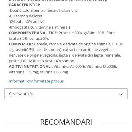
CARACTERISTICI:
-Doar 2 calorii pentru fiecare tratament
-Cu somon delicios
-0% zahar,0% aditivi
-Imbogatita cu vitamine si minerale
COMPONENTE ANALITICE:
Proteine 30%, grăsimi 20%, fibre
brute 3,5%, cenușă 5%.
COMPOZITIE:
Cereale, carne si derivate de origine animala, uleiuri
si grasimi(0,5% ulei de somon), extract din proteine vegetale,
derivate de origine vegetala, lapte si derivate din lapte, minerale,
peste și derivate din pește(4% somon).
ADITIVI NUTRITIONALI:
Vitamina A5.000IE, Vitamina D 500IE,
Vitamina E 50mg, taurina 1.000mg
Informatii conformitate produs
Review-uri
(0)
RECOMANDARI