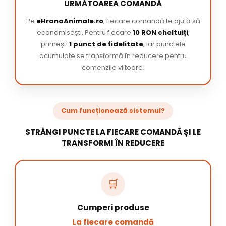
URMĂTOAREA COMANDĂ
Pe
eHranaAnimale.ro
, fiecare comandă te ajută să
economisești. Pentru fiecare
10 RON cheltuiți
,
primești
1 punct de fidelitate
, iar punctele
acumulate se transformă în reducere pentru
comenzile viitoare.
Cum funcționează sistemul?
STRÂNGI PUNCTE LA FIECARE COMANDĂ ȘI LE
TRANSFORMI ÎN REDUCERE
🛒
Cumperi produse
La fiecare comandă