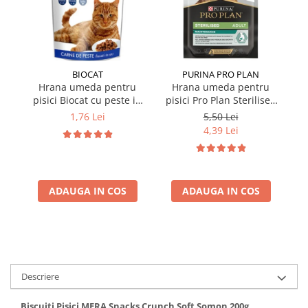
BIOCAT
PURINA PRO PLAN
Hrana umeda pentru
Hrana umeda pentru
pisici Biocat cu peste in
pisici Pro Plan Sterilised
p
sos 100 gr
Nutrisavour cu pui in sos
Nu
1,76 Lei
5,50 Lei
85 gr
4,39 Lei
ADAUGA IN COS
ADAUGA IN COS
Descriere
Biscuiti Pisici MERA Snacks Crunch Soft Somon 200g