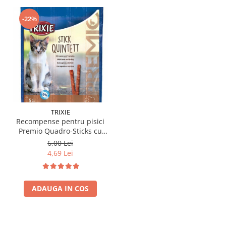
-22%
TRIXIE
Recompense pentru pisici
Premio Quadro-Sticks cu
miel & curcan 5 buc x 5 gr
6,00 Lei
4,69 Lei
ADAUGA IN COS