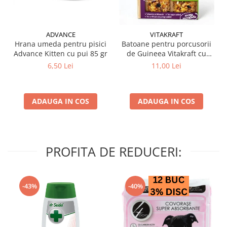
ADVANCE
VITAKRAFT
Hrana umeda pentru pisici
Batoane pentru porcusorii
Advance Kitten cu pui 85 gr
de Guineea Vitakraft cu
struguri & nuci 2 buc
6,50 Lei
11,00 Lei
ADAUGA IN COS
ADAUGA IN COS
PROFITA DE REDUCERI:
-43%
-40%