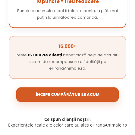
10 puncte = 1 leu reducere
Punctele acumulate pot fi folosite pentru a plăti mai
puțin la următoarea comandă.
15.000+
Peste
15.000 de clienți
beneficiază deja de actualul
sistem de recompensare a fidelității pe
eHranaAnimale.ro.
ÎNCEPE CUMPĂRĂTURILE ACUM
Ce spun clienții noștri:
Experiențele reale ale celor care au ales eHranaAnimale.ro