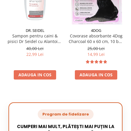
DR. SEIDEL
4DOG
Sampon pentru caini &
Covorase absorbante 4Dog
pisici Dr Seidel cu Alantoina
Charcoal 60 x 60 cm, 10 buc
220 ml
/ pachet
40,00 Lei
25,00 Lei
22,99 Lei
14,99 Lei
ADAUGA IN COS
ADAUGA IN COS
Program de fidelizare
CUMPERI MAI MULT, PLĂTEȘTI MAI PUȚIN LA