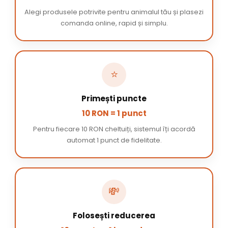
Alegi produsele potrivite pentru animalul tău și plasezi
comanda online, rapid și simplu.
⭐
Primești puncte
10 RON = 1 punct
Pentru fiecare 10 RON cheltuiți, sistemul îți acordă
automat 1 punct de fidelitate.
💸
Folosești reducerea