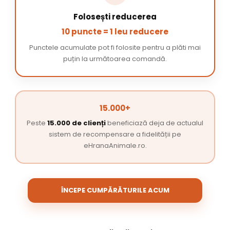
Folosești reducerea
10 puncte = 1 leu reducere
Punctele acumulate pot fi folosite pentru a plăti mai
puțin la următoarea comandă.
15.000+
Peste
15.000 de clienți
beneficiază deja de actualul
sistem de recompensare a fidelității pe
eHranaAnimale.ro.
ÎNCEPE CUMPĂRĂTURILE ACUM