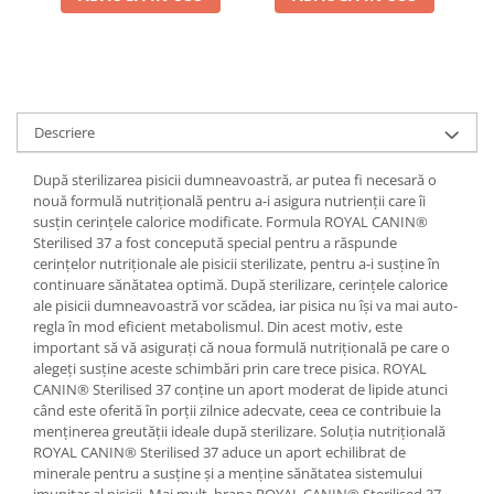
Descriere
După sterilizarea pisicii dumneavoastră, ar putea fi necesară o
nouă formulă nutrițională pentru a-i asigura nutrienții care îi
susțin cerințele calorice modificate. Formula ROYAL CANIN®
Sterilised 37 a fost concepută special pentru a răspunde
cerințelor nutriționale ale pisicii sterilizate, pentru a-i susține în
continuare sănătatea optimă. După sterilizare, cerințele calorice
ale pisicii dumneavoastră vor scădea, iar pisica nu își va mai auto-
regla în mod eficient metabolismul. Din acest motiv, este
important să vă asigurați că noua formulă nutrițională pe care o
alegeți susține aceste schimbări prin care trece pisica. ROYAL
CANIN® Sterilised 37 conține un aport moderat de lipide atunci
când este oferită în porții zilnice adecvate, ceea ce contribuie la
menținerea greutății ideale după sterilizare. Soluția nutrițională
ROYAL CANIN® Sterilised 37 aduce un aport echilibrat de
minerale pentru a susține și a menține sănătatea sistemului
imunitar al pisicii. Mai mult, hrana ROYAL CANIN® Sterilised 37