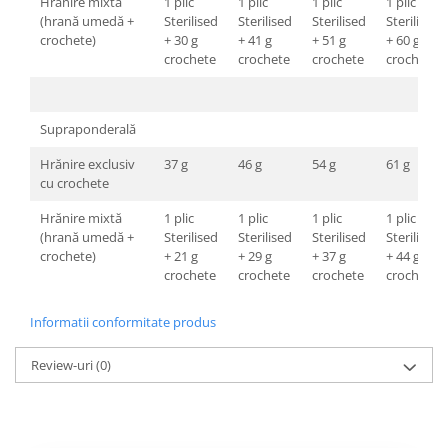
Hrănire mixtă
1 plic
1 plic
1 plic
1 plic
(hrană umedă +
Sterilised
Sterilised
Sterilised
Sterilised
crochete)
+ 30 g
+ 41 g
+ 51 g
+ 60 g
crochete
crochete
crochete
crochete
Supraponderală
Hrănire exclusiv
37 g
46 g
54 g
61 g
cu crochete
Hrănire mixtă
1 plic
1 plic
1 plic
1 plic
(hrană umedă +
Sterilised
Sterilised
Sterilised
Sterilised
crochete)
+ 21 g
+ 29 g
+ 37 g
+ 44 g
crochete
crochete
crochete
crochete
Informatii conformitate produs
Review-uri
(0)