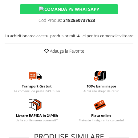
COMANDĂ PE WHATSAPP
Cod Produs:
3182550737623
La achizitionarea acestui produs primiti
4
Lei pentru comenzile viitoare
Adauga la Favorite
Transport Gratuit
100% banii inapoi
La comenzi de peste 249.99 lei
Ai 14 zile drept de retur
Livrare RAPIDA in 24/48h
Plata online
de la confirmarea comenzii*
Plateste in siguranta cu cardul
PRODUSE SIMILARE