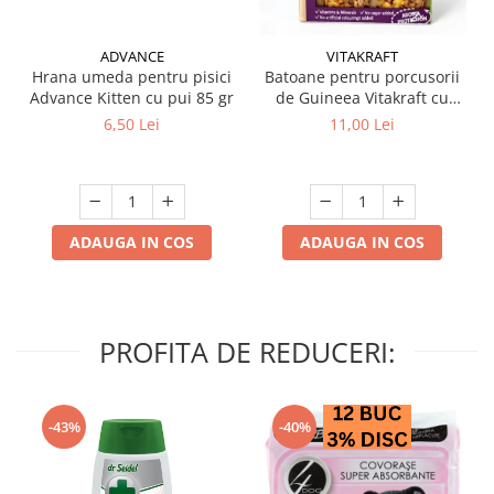
ADVANCE
VITAKRAFT
Hrana umeda pentru pisici
Batoane pentru porcusorii
Advance Kitten cu pui 85 gr
de Guineea Vitakraft cu
struguri & nuci 2 buc
6,50 Lei
11,00 Lei
ADAUGA IN COS
ADAUGA IN COS
PROFITA DE REDUCERI:
-43%
-40%