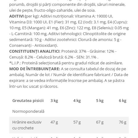
porumb, drojdii și părți componente din drojdii, săruri minerale,
ulei de pește, fructo-oligo-zaharide, ulei de soia.
ADITIVI (
per kg): Aditivi nutriționali: Vitamina A: 19000 UI,
Vitamina D3: 1000 UI, E1 (Fier): 31 mg, E2 (Iod): 3.1 mg, E4 (Cupru):
10 mg, E5 (Mangan): 41 mg, E6 (Zinc): 122 mg, E8 (Seleniu): 0.05 mg
- L-Carnitină: 100 mg, Aditivi tehnologici: Clinoptitolite de origine
sedimentară: 10 g - Aditivi zootehnici: Clorură de amoniu: 5 g -
Conservanți - Antioxidanți.
CONSTITUENȚI ANALITICI
: Proteină: 37% - Grăsime: 12% -
Cenușă: 8.2% - Celuloză brută: 6.2% - SEN: 31.1% .
*L.I.P.: Proteină selecționată pentru gradul ridicat de asimilare.
MOD DE ÎNTREBUINȚARE:
A se consulta tabelul de dozaj de pe
ambalaj. Număr de lot / Număr de identificare fabricant / Data de
expirare: a se vedea informațiile înscrise pe ambalaj. A se păstra
într-un loc uscat și răcoros.
Greutatea pisicii
3 kg
4 kg
5 kg
6 kg
Normoponderală
Hrănire exclusiv
47 g
57 g
67 g
76 g
cu crochete