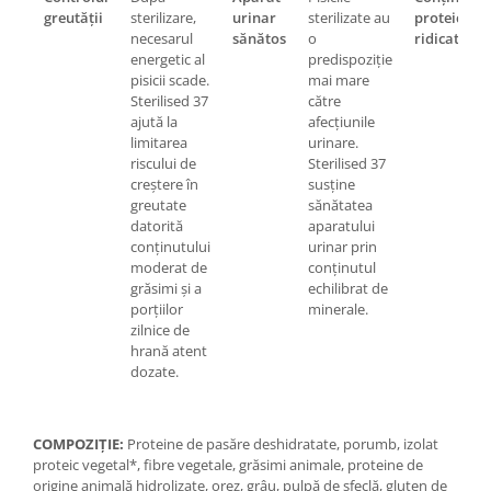
greutății
sterilizare,
urinar
sterilizate au
proteic
necesarul
sănătos
o
ridicat
energetic al
predispoziție
pisicii scade.
mai mare
Sterilised 37
către
ajută la
afecțiunile
limitarea
urinare.
riscului de
Sterilised 37
creștere în
susține
greutate
sănătatea
datorită
aparatului
conținutului
urinar prin
moderat de
conținutul
grăsimi și a
echilibrat de
porțiilor
minerale.
zilnice de
hrană atent
dozate.
COMPOZIȚIE:
Proteine de pasăre deshidratate, porumb, izolat
proteic vegetal*, fibre vegetale, grăsimi animale, proteine de
origine animală hidrolizate, orez, grâu, pulpă de sfeclă, gluten de