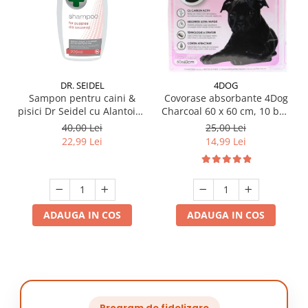
DR. SEIDEL
4DOG
Sampon pentru caini &
Covorase absorbante 4Dog
pisici Dr Seidel cu Alantoina
Charcoal 60 x 60 cm, 10 buc
220 ml
/ pachet
40,00 Lei
25,00 Lei
22,99 Lei
14,99 Lei
ADAUGA IN COS
ADAUGA IN COS
Program de fidelizare