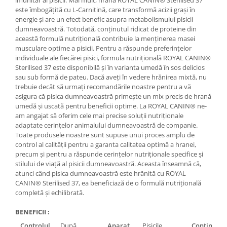
este îmbogățită cu L-Carnitină, care transformă acizii grași în
energie și are un efect benefic asupra metabolismului pisicii
dumneavoastră. Totodată, conținutul ridicat de proteine din
această formulă nutrițională contribuie la menținerea masei
musculare optime a pisicii. Pentru a răspunde preferințelor
individuale ale fiecărei pisici, formula nutrițională ROYAL CANIN®
Sterilised 37 este disponibilă și în varianta umedă în sos delicios
sau sub formă de pateu. Dacă aveți în vedere hrănirea mixtă, nu
trebuie decât să urmați recomandările noastre pentru a vă
asigura că pisica dumneavoastră primește un mix precis de hrană
umedă și uscată pentru beneficii optime. La ROYAL CANIN® ne-
am angajat să oferim cele mai precise soluții nutriționale
adaptate cerințelor animalului dumneavoastră de companie.
Toate produsele noastre sunt supuse unui proces amplu de
control al calității pentru a garanta calitatea optimă a hranei,
precum și pentru a răspunde cerințelor nutriționale specifice și
stilului de viață al pisicii dumneavoastră. Aceasta înseamnă că,
atunci când pisica dumneavoastră este hrănită cu ROYAL
CANIN® Sterilised 37, ea beneficiază de o formulă nutrițională
completă și echilibrată.
BENEFICII :
Controlul
După
Aparat
Pisicile
Conținut