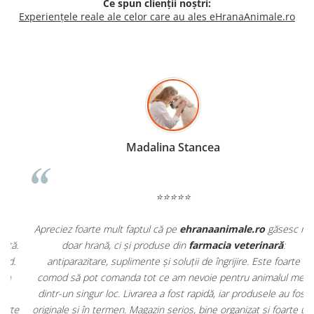
Ce spun clienții noștri:
Experiențele reale ale celor care au ales eHranaAnimale.ro
Madalina Stancea
⭐⭐⭐⭐⭐
Apreciez foarte mult faptul că pe
ehranaanimale.ro
găsesc nu
.
doar hrană, ci și produse din
farmacia veterinară
:
antiparazitare, suplimente și soluții de îngrijire. Este foarte
comod să pot comanda tot ce am nevoie pentru animalul meu
m
dintr-un singur loc. Livrarea a fost rapidă, iar produsele au fost
e
originale și în termen. Magazin serios, bine organizat și foarte util
t