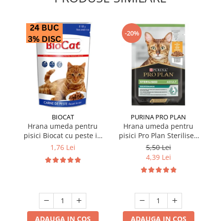
-20%
BIOCAT
PURINA PRO PLAN
Hrana umeda pentru
Hrana umeda pentru
pisici Biocat cu peste in
pisici Pro Plan Sterilised
p
sos 100 gr
Nutrisavour cu pui in sos
Nu
1,76 Lei
5,50 Lei
85 gr
4,39 Lei
ADAUGA IN COS
ADAUGA IN COS