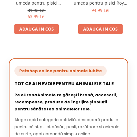
umeda pentru pisici
umeda pentru pisici Royal
Advance cu pui
Canin Urinary Care
81,92 Lei
94,99 Lei
63,99 Lei
ADAUGA IN COS
ADAUGA IN COS
Petshop online pentru animale iubite
TOT CE AI NEVOIE PENTRU ANIMALELE TALE
Pe eHranaAnimale.ro găsești hrană, accesorii,
recompense, produse de îngrijire și soluții
pentru sănătatea animalelor tale.
Alege rapid categoria potrivită, descoperă produse
pentru câini, pisici, păsări, pești, rozătoare și animale
de curte, apoi comandă simplu online.