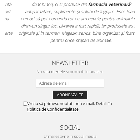
.
doar hrană, ci și produse din
farmacia veterinară
:
antiparazitare, suplimente și soluții de îngrijire. Este foarte
comod să pot comanda tot ce am nevoie pentru animalul meu
m
dintr-un singur loc. Livrarea a fost rapidă, iar produsele au fost
e
originale și în termen. Magazin serios, bine organizat și foarte util
t
pentru orice stăpân de animale.
NEWSLETTER
Nu rata ofertele si promotiile noastre
Vreau să primesc noutati prin e-mail. Detalii în
Politica de Confidențialitate
.
SOCIAL
Urmareste-ne in social media