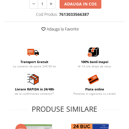
ADAUGA IN COS
Cod Produs:
7613033566387
Adauga la Favorite
Transport Gratuit
100% banii inapoi
La comenzi de peste 249.99 lei
Ai 14 zile drept de retur
Livrare RAPIDA in 24/48h
Plata online
de la confirmarea comenzii*
Plateste in siguranta cu cardul
PRODUSE SIMILARE