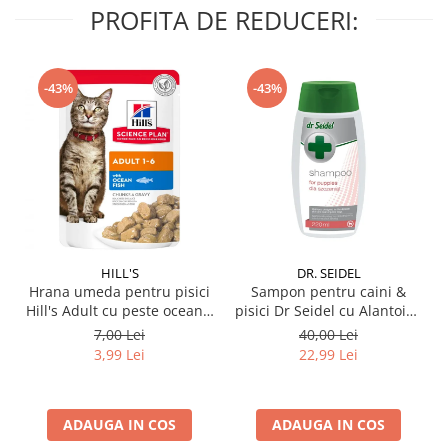
PROFITA DE REDUCERI:
-43%
-43%
HILL'S
DR. SEIDEL
Hrana umeda pentru pisici
Sampon pentru caini &
Hill's Adult cu peste oceanic
pisici Dr Seidel cu Alantoina
85 gr
220 ml
7,00 Lei
40,00 Lei
3,99 Lei
22,99 Lei
ADAUGA IN COS
ADAUGA IN COS