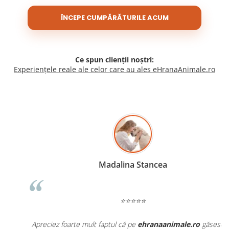
ÎNCEPE CUMPĂRĂTURILE ACUM
Ce spun clienții noștri:
Experiențele reale ale celor care au ales eHranaAnimale.ro
Madalina Stancea
⭐⭐⭐⭐⭐
Apreciez foarte mult faptul că pe
ehranaanimale.ro
găsesc nu