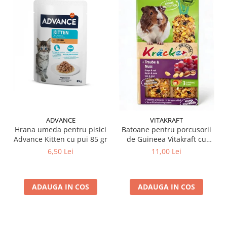
ADVANCE
VITAKRAFT
Hrana umeda pentru pisici
Batoane pentru porcusorii
Advance Kitten cu pui 85 gr
de Guineea Vitakraft cu
struguri & nuci 2 buc
6,50 Lei
11,00 Lei
ADAUGA IN COS
ADAUGA IN COS