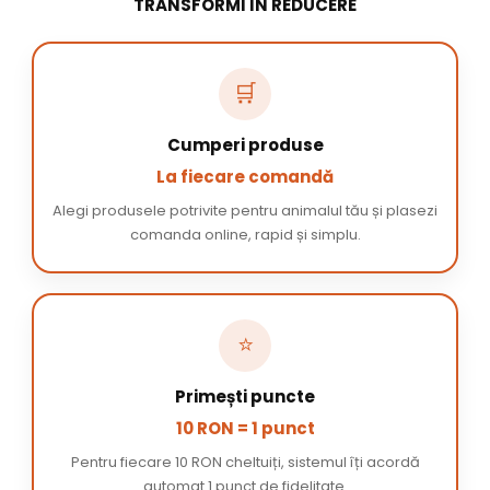
TRANSFORMI ÎN REDUCERE
🛒
Cumperi produse
La fiecare comandă
Alegi produsele potrivite pentru animalul tău și plasezi
comanda online, rapid și simplu.
⭐
Primești puncte
10 RON = 1 punct
Pentru fiecare 10 RON cheltuiți, sistemul îți acordă
automat 1 punct de fidelitate.