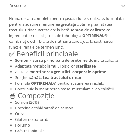
Descriere
Hrană uscată completă pentru pisici adulte sterilizate, formulată
pentru a susține menținerea greutății optime și sănătatea
tractului urinar. Rețeta are la bază
somon de calitate
ca
ingredient principal și include tehnologia
OPTIRENAL®
, o
combinație echilibrată de nutrienți care ajută la susținerea
funcției renale pe termen lung.
✅ Beneficii principale
Somon – sursă principală de proteine
de înaltă calitate
Adaptată metabolismului pisicilor
sterilizate
Ajută la
menținerea greutății corporale optime
Susține
sănătatea tractului urinar
Formula
OPTIRENAL®
pentru susținerea rinichilor
Contribuie la menținerea masei musculare și a vitalității
🥣 Compoziție
Somon (20%)
Proteină deshidratată de somon
Orez
Gluten de porumb
Porumb
Grăsimi animale