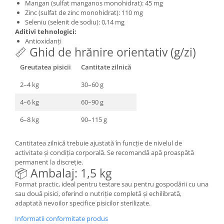
Mangan (sulfat manganos monohidrat): 45 mg
Zinc (sulfat de zinc monohidrat): 110 mg
Seleniu (selenit de sodiu): 0,14 mg
Aditivi tehnologici:
Antioxidanți
📏 Ghid de hrănire orientativ (g/zi)
Greutatea pisicii
Cantitate zilnică
2–4 kg
30–60 g
4–6 kg
60–90 g
6–8 kg
90–115 g
Cantitatea zilnică trebuie ajustată în funcție de nivelul de
activitate și condiția corporală. Se recomandă apă proaspătă
permanent la discreție.
📦 Ambalaj: 1,5 kg
Format practic, ideal pentru testare sau pentru gospodării cu una
sau două pisici, oferind o nutriție completă și echilibrată,
adaptată nevoilor specifice pisicilor sterilizate.
Informatii conformitate produs