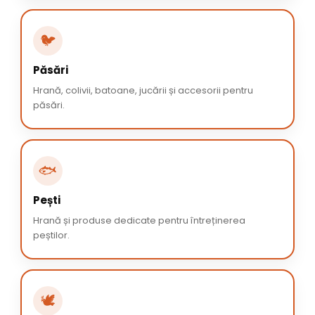
🐦
Păsări
Hrană, colivii, batoane, jucării și accesorii pentru
păsări.
🐟
Pești
Hrană și produse dedicate pentru întreținerea
peștilor.
🕊️