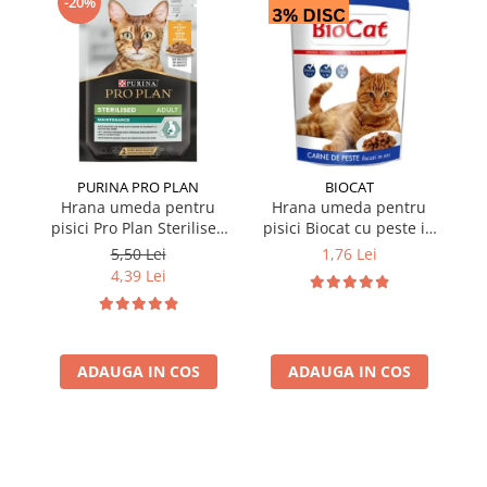
-20%
PURINA PRO PLAN
BIOCAT
Hrana umeda pentru
Hrana umeda pentru
pisici Pro Plan Sterilised
pisici Biocat cu peste in
pi
Nutrisavour cu pui in sos
sos 100 gr
5,50 Lei
1,76 Lei
85 gr
4,39 Lei
ADAUGA IN COS
ADAUGA IN COS