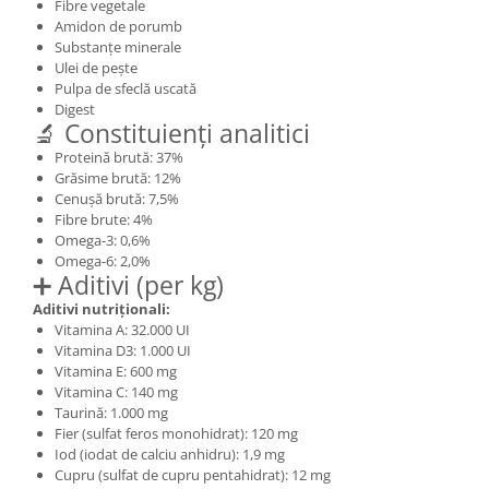
Fibre vegetale
Amidon de porumb
Substanțe minerale
Ulei de pește
Pulpa de sfeclă uscată
Digest
🔬 Constituienți analitici
Proteină brută: 37%
Grăsime brută: 12%
Cenușă brută: 7,5%
Fibre brute: 4%
Omega-3: 0,6%
Omega-6: 2,0%
➕ Aditivi (per kg)
Aditivi nutriționali:
Vitamina A: 32.000 UI
Vitamina D3: 1.000 UI
Vitamina E: 600 mg
Vitamina C: 140 mg
Taurină: 1.000 mg
Fier (sulfat feros monohidrat): 120 mg
Iod (iodat de calciu anhidru): 1,9 mg
Cupru (sulfat de cupru pentahidrat): 12 mg