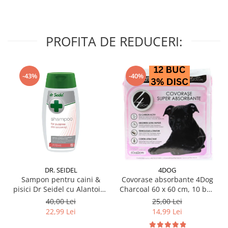
PROFITA DE REDUCERI:
-43%
-40%
DR. SEIDEL
4DOG
Sampon pentru caini &
Covorase absorbante 4Dog
pisici Dr Seidel cu Alantoina
Charcoal 60 x 60 cm, 10 buc
220 ml
/ pachet
40,00 Lei
25,00 Lei
22,99 Lei
14,99 Lei