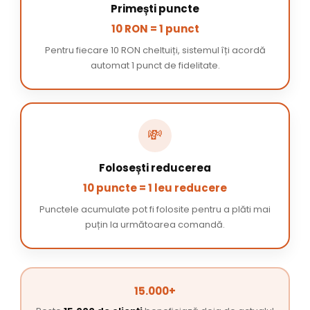
Primești puncte
10 RON = 1 punct
Pentru fiecare 10 RON cheltuiți, sistemul îți acordă
automat 1 punct de fidelitate.
💸
Folosești reducerea
10 puncte = 1 leu reducere
Punctele acumulate pot fi folosite pentru a plăti mai
puțin la următoarea comandă.
15.000+