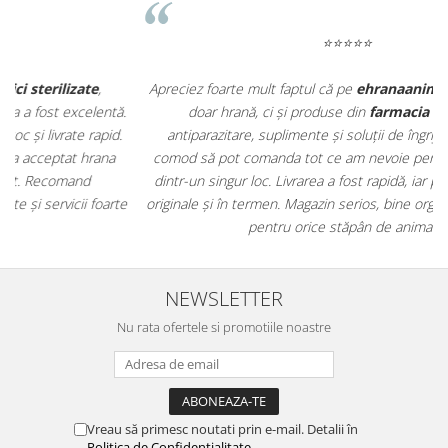
⭐⭐⭐⭐⭐
Apreciez foarte mult faptul că pe
ehranaanimale.ro
găsesc nu
.
doar hrană, ci și produse din
farmacia veterinară
:
antiparazitare, suplimente și soluții de îngrijire. Este foarte
comod să pot comanda tot ce am nevoie pentru animalul meu
m
dintr-un singur loc. Livrarea a fost rapidă, iar produsele au fost
e
originale și în termen. Magazin serios, bine organizat și foarte util
t
pentru orice stăpân de animale.
NEWSLETTER
Nu rata ofertele si promotiile noastre
Vreau să primesc noutati prin e-mail. Detalii în
Politica de Confidențialitate
.