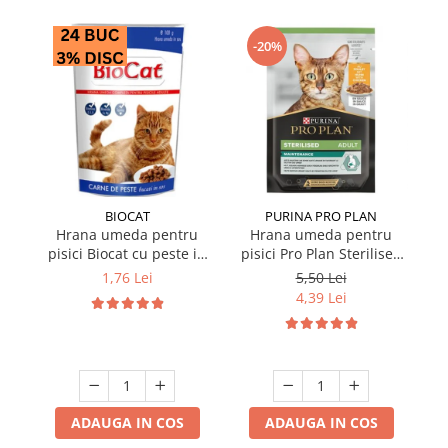
-20%
BIOCAT
PURINA PRO PLAN
Hrana umeda pentru
Hrana umeda pentru
pisici Biocat cu peste in
pisici Pro Plan Sterilised
p
sos 100 gr
Nutrisavour cu pui in sos
Nu
1,76 Lei
5,50 Lei
85 gr
4,39 Lei
ADAUGA IN COS
ADAUGA IN COS