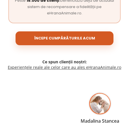
Peste
15.000 de clienți
beneficiază deja de actualul
sistem de recompensare a fidelității pe
eHranaAnimale.ro.
ÎNCEPE CUMPĂRĂTURILE ACUM
Ce spun clienții noștri:
Experiențele reale ale celor care au ales eHranaAnimale.ro
Madalina Stancea