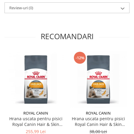
Review-uri
(0)
RECOMANDARI
-12%
ROYAL CANIN
ROYAL CANIN
Hrana uscata pentru pisici
Hrana uscata pentru pisici
Royal Canin Hair & Skin
Royal Canin Hair & Skin
Care 4 kg
Care 400 gr
255,99 Lei
38,00 Lei