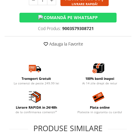
LIVRARE RAPIDĂ!
COMANDĂ PE WHATSAPP
Cod Produs:
9003579308721
Adauga la Favorite
Transport Gratuit
100% banii inapoi
La comenzi de peste 249.99 lei
Ai 14 zile drept de retur
Livrare RAPIDA in 24/48h
Plata online
de la confirmarea comenzii*
Plateste in siguranta cu cardul
PRODUSE SIMILARE