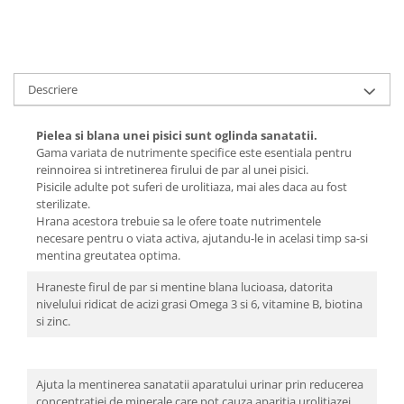
Descriere
Pielea si blana unei pisici sunt oglinda sanatatii.
Gama variata de nutrimente specifice este esentiala pentru
reinnoirea si intretinerea firului de par al unei pisici.
Pisicile adulte pot suferi de urolitiaza, mai ales daca au fost
sterilizate.
Hrana acestora trebuie sa le ofere toate nutrimentele
necesare pentru o viata activa, ajutandu-le in acelasi timp sa-si
mentina greutatea optima.
Hraneste firul de par si mentine blana lucioasa, datorita
nivelului ridicat de acizi grasi Omega 3 si 6, vitamine B, biotina
si zinc.
Ajuta la mentinerea sanatatii aparatului urinar prin reducerea
concentratiei de minerale care pot cauza aparitia urolitiazei.