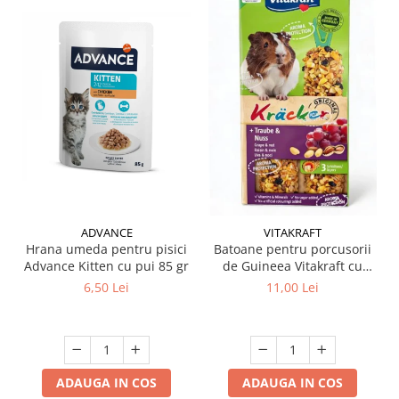
ADVANCE
VITAKRAFT
Hrana umeda pentru pisici
Batoane pentru porcusorii
Advance Kitten cu pui 85 gr
de Guineea Vitakraft cu
struguri & nuci 2 buc
6,50 Lei
11,00 Lei
ADAUGA IN COS
ADAUGA IN COS