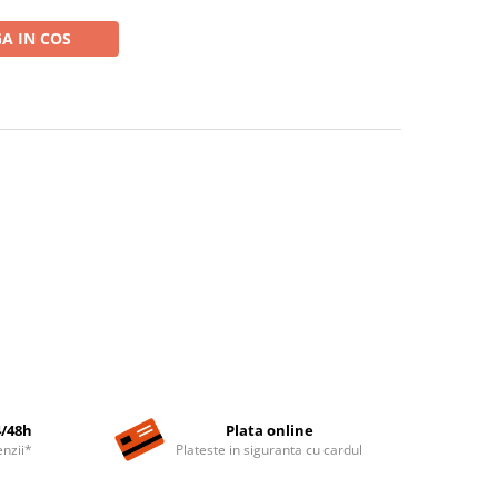
A IN COS
4/48h
Plata online
nzii*
Plateste in siguranta cu cardul