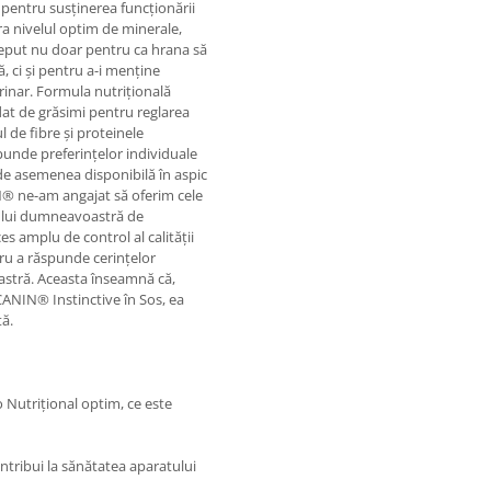
 pentru susținerea funcționării
ra nivelul optim de minerale,
ceput nu doar pentru ca hrana să
, ci și pentru a-i menține
rinar. Formula nutrițională
t de grăsimi pentru reglarea
 de fibre și proteinele
spunde preferințelor individuale
 de asemenea disponibilă în aspic
® ne-am angajat să oferim cele
lului dumneavoastră de
 amplu de control al calității
ru a răspunde cerințelor
voastră. Aceasta înseamnă că,
ANIN® Instinctive în Sos, ea
tă.
o Nutrițional optim, ce este
ntribui la sănătatea aparatului