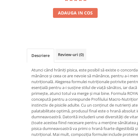
ADAUGA IN COS
Review-uri
(0)
Descriere
Atunci când hrăniți pisica, este posibil să existe o concorda
mănânce și ceea ce are nevoie să mănânce, pentru a-i menț
nutrițională. Alegerea formulei nutriționale potrivite pen
esențială pentru a-i susține stilul de viață sănătos, iar dac
primește, atunci totul va merge și mai bine. Formula ROYA
concepută pentru a corespunde Profilului Macro-Nutrițion
instinctiv de pisicile adulte. Cu un conținut de nutrienți at
palatabilitate optimă, produsul final este o hrană absolut ir
dumneavoastră. Datorită includerii unei diversități de vita
(toate acestea fiind necesare pentru a menține sănătatea g
pisica dumneavoastră va primi o hrană foarte digestibilă și
nutrițional. Mai mult, compoziția formulei include protein