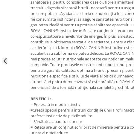
sănătoasă și pentru consolidarea oaselor, fibre alimentare
tractului digestiv și cenușă brută - necesară pentru a asigu
precum potasiu. Așadar, acest mix de nutrienți a fost con
fie consumată instinctiv și să asigure sănătatea nutrițională
greutatea ideală și pentru a proteja sănătatea aparatului u
ROYAL CANIN® Instinctive în Sos are conținutul recomanda
corespunzătoare a nivelurilor de energie. În plus, amestecul
contribuie la obținerea senzației de sațietate. Pentru a ră
ale fiecărei pisici, formula ROYAL CANIN® Instinctive este
suculent sau sub formă de pateu delicios. La ROYAL CANIN
mai precise soluții nutriționale adaptate cerințelor anima
companie. Toate produsele noastre sunt supuse unui proces
pentru a garanta calitatea optimă a hranei, precum și pent
nutriționale specifice și stilului de viață al pisicii dumnea
atunci când pisica dumneavoastră este hrănită cu ROYAL C
beneficiază de o formulă nutrițională completă și echilibra
BENEFICII :
= P
referată în mod instinctiv
=Creată special pentru a întruni condițiile unui Profil Macr
preferat instinctiv de pisicile adulte.
= Sănătatea aparatului urinar
= Rețeta are un conținut echilibrat de minerale pentru a co
urinar al pisicii adulte.