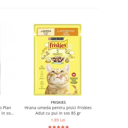
-12%
FRISKIES
PU
o Plan
Hrana umeda pentru pisici Friskies
Hrana umeda
 in sos
Adut cu pui in sos 85 gr
Sterilised 
1,89 Lei
5