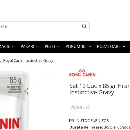
MACIE
PASARI
PESTI
PORUMBEI
ROZATOARE
i Royal Canin Instinctive Gravy
Set 12 buc x 85 gr Hra
Instinctive Gravy
78,99 Lei
IN STOC FURNIZOR
Durata de livrare:
3-5 zile lucrato