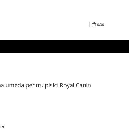
0,00
na umeda pentru pisici Royal Canin
are