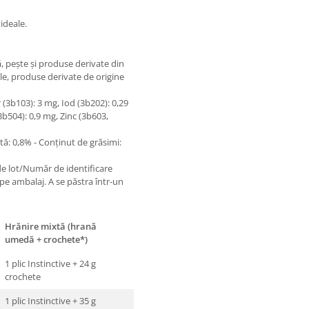
ideale.
, peşte şi produse derivate din
ale, produse derivate de origine
r (3b103): 3 mg, Iod (3b202): 0,29
b504): 0,9 mg, Zinc (3b603,
tă: 0,8% - Conţinut de grăsimi:
de lot/Număr de identificare
 pe ambalaj. A se păstra într-un
Hrănire mixtă (hrană
umedă + crochete*)
1 plic Instinctive + 24 g
crochete
1 plic Instinctive + 35 g