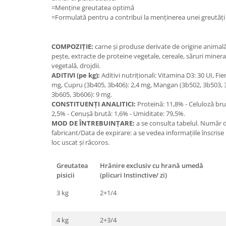
=Menține greutatea optimă
=Formulată pentru a contribui la menținerea unei greutăți 
COMPOZIŢIE:
carne şi produse derivate de origine animală
peşte, extracte de proteine vegetale, cereale, săruri miner
vegetală, drojdii.
ADITIVI (pe kg):
Aditivi nutriţionali: Vitamina D3: 30 UI, Fie
mg, Cupru (3b405, 3b406): 2,4 mg, Mangan (3b502, 3b503, 3
3b605, 3b606): 9 mg.
CONSTITUENŢI ANALITICI:
Proteină: 11,8% - Celuloză bru
2,5% - Cenuşă brută: 1,6% - Umiditate: 79,5%.
MOD DE ÎNTREBUINŢARE:
a se consulta tabelul. Număr 
fabricant/Data de expirare: a se vedea informaţiile înscrise
loc uscat şi răcoros.
Greutatea
Hrănire exclusiv cu hrană umedă
pisicii
(plicuri Instinctive/ zi)
3 kg
2+1/4
4 kg
2+3/4