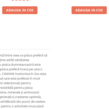
ADAUGA IN COS
ADAUGA IN COS
nță între ceea ce pisica preferă să
ine astfel sănătatea
tru pisica dumneavoastră este
ă pisica preferă hrana pe care o
L CANIN® Instinctive în Sos este
al care este preferat în mod
ent selecționați pentru
ezistibilă pentru pisica
mine, minerale și aminoacizi
enerală și creșterea optimă),
 echilibrată din punct de vedere
e pentru o activitate musculară