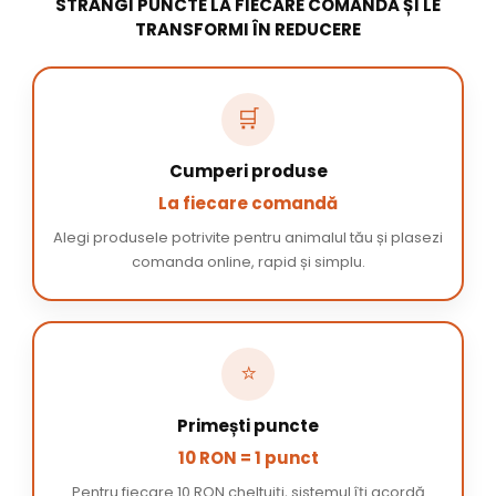
STRÂNGI PUNCTE LA FIECARE COMANDĂ ȘI LE
TRANSFORMI ÎN REDUCERE
🛒
Cumperi produse
La fiecare comandă
Alegi produsele potrivite pentru animalul tău și plasezi
comanda online, rapid și simplu.
⭐
Primești puncte
10 RON = 1 punct
Pentru fiecare 10 RON cheltuiți, sistemul îți acordă