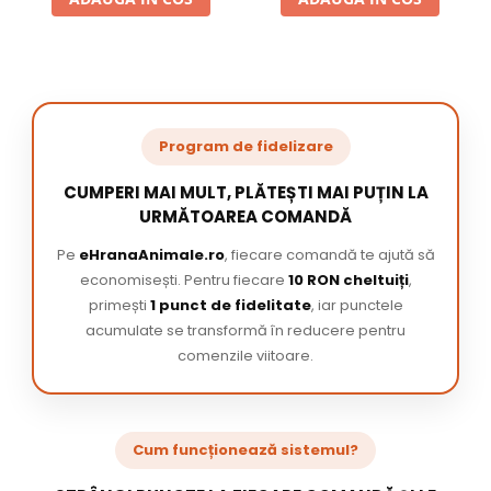
Program de fidelizare
CUMPERI MAI MULT, PLĂTEȘTI MAI PUȚIN LA
URMĂTOAREA COMANDĂ
Pe
eHranaAnimale.ro
, fiecare comandă te ajută să
economisești. Pentru fiecare
10 RON cheltuiți
,
primești
1 punct de fidelitate
, iar punctele
acumulate se transformă în reducere pentru
comenzile viitoare.
Cum funcționează sistemul?