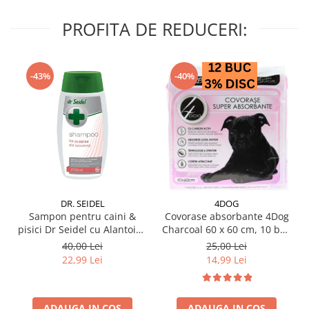
PROFITA DE REDUCERI:
-43%
-40%
DR. SEIDEL
4DOG
Sampon pentru caini &
Covorase absorbante 4Dog
pisici Dr Seidel cu Alantoina
Charcoal 60 x 60 cm, 10 buc
220 ml
/ pachet
40,00 Lei
25,00 Lei
22,99 Lei
14,99 Lei
ADAUGA IN COS
ADAUGA IN COS