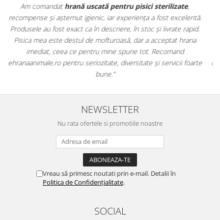
Apreciez foarte mult faptul că pe
ehranaanimale.ro
găsesc nu
.
doar hrană, ci și produse din
farmacia veterinară
:
.
antiparazitare, suplimente și soluții de îngrijire. Este foarte
comod să pot comanda tot ce am nevoie pentru animalul meu
dintr-un singur loc. Livrarea a fost rapidă, iar produsele au fost
e
originale și în termen. Magazin serios, bine organizat și foarte util
pentru orice stăpân de animale.
NEWSLETTER
Nu rata ofertele si promotiile noastre
Vreau să primesc noutati prin e-mail. Detalii în
Politica de Confidențialitate
.
SOCIAL