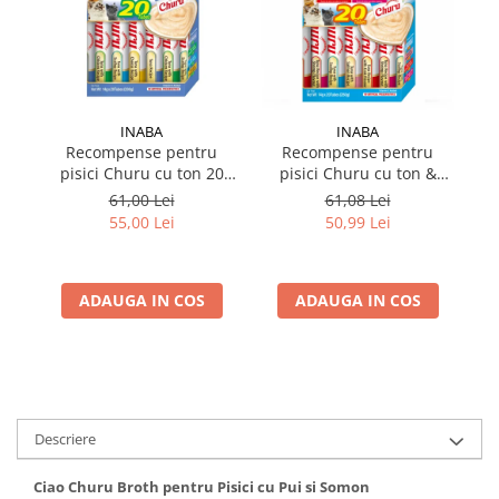
INABA
INABA
Recompense pentru
Recompense pentru
pisici Churu cu ton 20
pisici Churu cu ton &
pi
tubes
fructe de mare 20 tubes
61,00 Lei
61,08 Lei
55,00 Lei
50,99 Lei
ADAUGA IN COS
ADAUGA IN COS
Descriere
Ciao Churu Broth pentru Pisici cu Pui si Somon