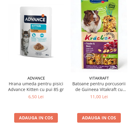
ADVANCE
VITAKRAFT
Hrana umeda pentru pisici
Batoane pentru porcusorii
Advance Kitten cu pui 85 gr
de Guineea Vitakraft cu
struguri & nuci 2 buc
6,50 Lei
11,00 Lei
ADAUGA IN COS
ADAUGA IN COS