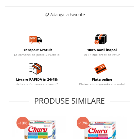
Adauga la Favorite
Transport Gratuit
100% banii inapoi
La comenzi de peste 249.99 lei
Ai 14 zile drept de retur
Livrare RAPIDA in 24/48h
Plata online
de la confirmarea comenzii*
Plateste in siguranta cu cardul
PRODUSE SIMILARE
-10%
-17%