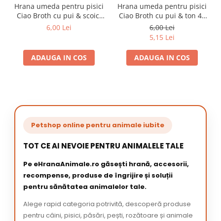
Hrana umeda pentru pisici
Hrana umeda pentru pisici
Ciao Broth cu pui & scoici
Ciao Broth cu pui & ton 40
40 gr
gr
6,00 Lei
6,00 Lei
5,15 Lei
ADAUGA IN COS
ADAUGA IN COS
Petshop online pentru animale iubite
TOT CE AI NEVOIE PENTRU ANIMALELE TALE
Pe eHranaAnimale.ro găsești hrană, accesorii,
recompense, produse de îngrijire și soluții
pentru sănătatea animalelor tale.
Alege rapid categoria potrivită, descoperă produse
pentru câini, pisici, păsări, pești, rozătoare și animale