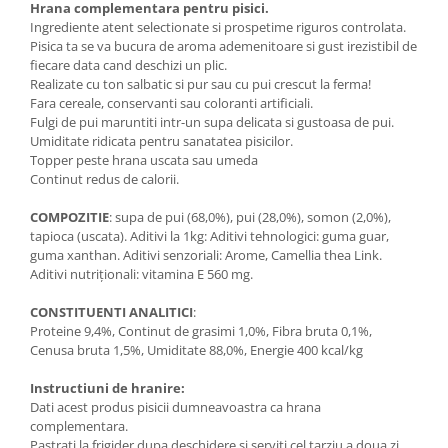
Hrana complementara pentru pisici.
Ingrediente atent selectionate si prospetime riguros controlata.
Pisica ta se va bucura de aroma ademenitoare si gust irezistibil de
fiecare data cand deschizi un plic.
Realizate cu ton salbatic si pur sau cu pui crescut la ferma!
Fara cereale, conservanti sau coloranti artificiali.
Fulgi de pui maruntiti intr-un supa delicata si gustoasa de pui.
Umiditate ridicata pentru sanatatea pisicilor.
Topper peste hrana uscata sau umeda
Continut redus de calorii.
COMPOZITIE
: supa de pui (68,0%), pui (28,0%), somon (2,0%),
tapioca (uscata). Aditivi la 1kg: Aditivi tehnologici: guma guar,
guma xanthan. Aditivi senzoriali: Arome, Camellia thea Link.
Aditivi nutriţionali: vitamina E 560 mg.
CONSTITUENTI ANALITICI
:
Proteine 9,4%, Continut de grasimi 1,0%, Fibra bruta 0,1%,
Cenusa bruta 1,5%, Umiditate 88,0%, Energie 400 kcal/kg
Instructiuni de hranire:
Dati acest produs pisicii dumneavoastra ca hrana
complementara.
Pastrati la frigider dupa deschidere si serviti cel tarziu a doua zi.