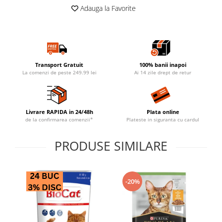
Adauga la Favorite
Transport Gratuit
100% banii inapoi
La comenzi de peste 249.99 lei
Ai 14 zile drept de retur
Livrare RAPIDA in 24/48h
Plata online
de la confirmarea comenzii*
Plateste in siguranta cu cardul
PRODUSE SIMILARE
-20%