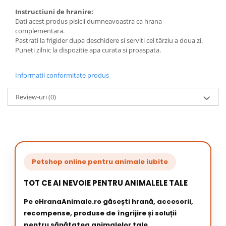
Instructiuni de hranire:
Dati acest produs pisicii dumneavoastra ca hrana
complementara.
Pastrati la frigider dupa deschidere si serviti cel târziu a doua zi.
Puneti zilnic la dispozitie apa curata si proaspata.
Informatii conformitate produs
Review-uri
(0)
Petshop online pentru animale iubite
TOT CE AI NEVOIE PENTRU ANIMALELE TALE
Pe eHranaAnimale.ro găsești hrană, accesorii,
recompense, produse de îngrijire și soluții
pentru sănătatea animalelor tale.