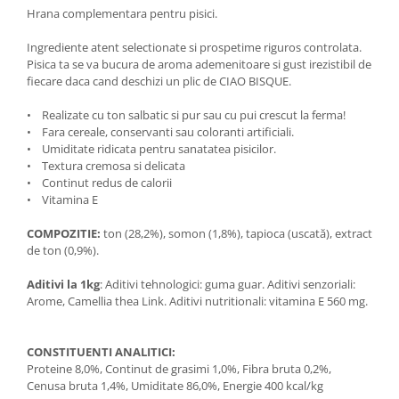
Hrana complementara pentru pisici.
Ingrediente atent selectionate si prospetime riguros controlata.
Pisica ta se va bucura de aroma ademenitoare si gust irezistibil de
fiecare daca cand deschizi un plic de CIAO BISQUE.
• Realizate cu ton salbatic si pur sau cu pui crescut la ferma!
• Fara cereale, conservanti sau coloranti artificiali.
• Umiditate ridicata pentru sanatatea pisicilor.
• Textura cremosa si delicata
• Continut redus de calorii
• Vitamina E
COMPOZITIE:
ton (28,2%), somon (1,8%), tapioca (uscată), extract
de ton (0,9%).
Aditivi la 1kg
: Aditivi tehnologici: guma guar. Aditivi senzoriali:
Arome, Camellia thea Link. Aditivi nutritionali: vitamina E 560 mg.
CONSTITUENTI ANALITICI:
Proteine 8,0%, Continut de grasimi 1,0%, Fibra bruta 0,2%,
Cenusa bruta 1,4%, Umiditate 86,0%, Energie 400 kcal/kg