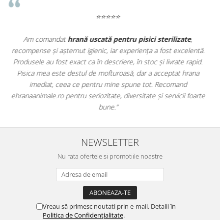
⭐⭐⭐⭐⭐
Apreciez foarte mult faptul că pe
ehranaanimale.ro
găsesc nu
.
doar hrană, ci și produse din
farmacia veterinară
:
.
antiparazitare, suplimente și soluții de îngrijire. Este foarte
comod să pot comanda tot ce am nevoie pentru animalul meu
dintr-un singur loc. Livrarea a fost rapidă, iar produsele au fost
te
originale și în termen. Magazin serios, bine organizat și foarte util
pentru orice stăpân de animale.
NEWSLETTER
Nu rata ofertele si promotiile noastre
Vreau să primesc noutati prin e-mail. Detalii în
Politica de Confidențialitate
.