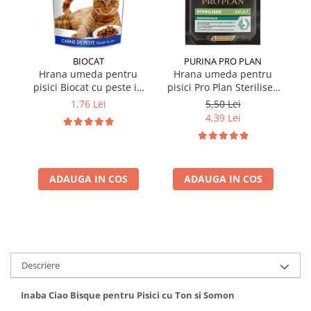
BIOCAT
PURINA PRO PLAN
Hrana umeda pentru
Hrana umeda pentru
pisici Biocat cu peste in
pisici Pro Plan Sterilised
p
sos 100 gr
Nutrisavour cu pui in sos
Nu
1,76 Lei
5,50 Lei
85 gr
4,39 Lei
ADAUGA IN COS
ADAUGA IN COS
Descriere
Inaba Ciao Bisque pentru Pisici cu Ton si Somon