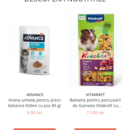
ADVANCE
VITAKRAFT
Hrana umeda pentru pisici
Batoane pentru porcusorii
Advance Kitten cu pui 85 gr
de Guineea Vitakraft cu
struguri & nuci 2 buc
6,50 Lei
11,00 Lei