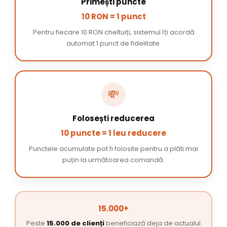
Primești puncte
10 RON = 1 punct
Pentru fiecare 10 RON cheltuiți, sistemul îți acordă
automat 1 punct de fidelitate.
💸
Folosești reducerea
10 puncte = 1 leu reducere
Punctele acumulate pot fi folosite pentru a plăti mai
puțin la următoarea comandă.
15.000+
Peste
15.000 de clienți
beneficiază deja de actualul