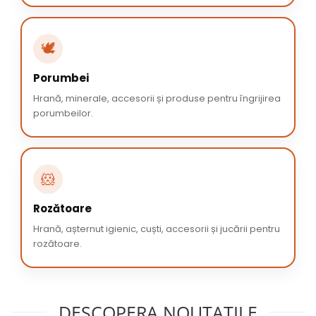
🕊️
Porumbei
Hrană, minerale, accesorii și produse pentru îngrijirea
porumbeilor.
🐹
Rozătoare
Hrană, așternut igienic, cuști, accesorii și jucării pentru
rozătoare.
DESCOPERA NOUTATILE