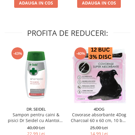
ADAUGA IN COS
ADAUGA IN COS
PROFITA DE REDUCERI:
-43%
-40%
DR. SEIDEL
4DOG
Sampon pentru caini &
Covorase absorbante 4Dog
pisici Dr Seidel cu Alantoina
Charcoal 60 x 60 cm, 10 buc
220 ml
/ pachet
40,00 Lei
25,00 Lei
22,99 Lei
14,99 Lei