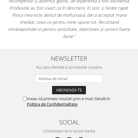
ntă.
doar hrană, ci și produse din
farmacia veterinară
:
id.
antiparazitare, suplimente și soluții de îngrijire. Este foarte
na
comod să pot comanda tot ce am nevoie pentru animalul meu
dintr-un singur loc. Livrarea a fost rapidă, iar produsele au fost
arte
originale și în termen. Magazin serios, bine organizat și foarte util
pentru orice stăpân de animale.
NEWSLETTER
Nu rata ofertele si promotiile noastre
Vreau să primesc noutati prin e-mail. Detalii în
Politica de Confidențialitate
.
SOCIAL
Urmareste-ne in social media