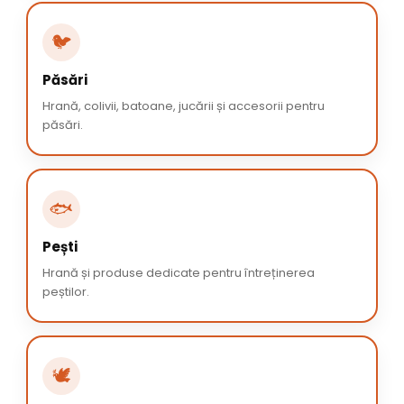
🐦
Păsări
Hrană, colivii, batoane, jucării și accesorii pentru
păsări.
🐟
Pești
Hrană și produse dedicate pentru întreținerea
peștilor.
🕊️