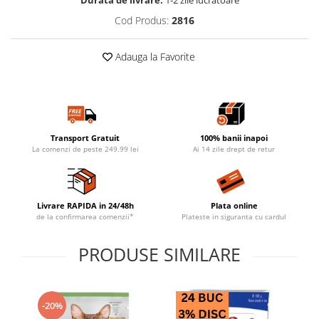
Cod Produs:
2816
Adauga la Favorite
Transport Gratuit
100% banii inapoi
La comenzi de peste 249.99 lei
Ai 14 zile drept de retur
Livrare RAPIDA in 24/48h
Plata online
de la confirmarea comenzii*
Plateste in siguranta cu cardul
PRODUSE SIMILARE
-20%