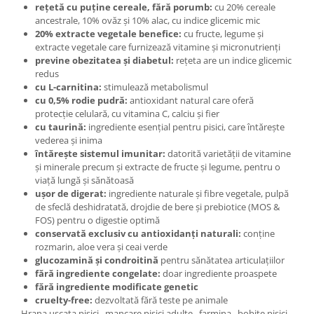
rețetă cu puține cereale, fără porumb:
cu 20% cereale
ancestrale, 10% ovăz și 10% alac, cu indice glicemic mic
20% extracte vegetale benefice:
cu fructe, legume și
extracte vegetale care furnizează vitamine și micronutrienți
previne obezitatea și diabetul:
rețeta are un indice glicemic
redus
cu L-carnitina:
stimulează metabolismul
cu 0,5% rodie pudră:
antioxidant natural care oferă
protecție celulară, cu vitamina C, calciu și fier
cu taurină:
ingrediente esențial pentru pisici, care întărește
vederea și inima
întărește sistemul imunitar:
datorită varietății de vitamine
și minerale precum și extracte de fructe și legume, pentru o
viață lungă și sănătoasă
ușor de digerat:
ingrediente naturale și fibre vegetale, pulpă
de sfeclă deshidratată, drojdie de bere și prebiotice (MOS &
FOS) pentru o digestie optimă
conservată exclusiv cu antioxidanți naturali:
conține
rozmarin, aloe vera și ceai verde
glucozamină și condroitină
pentru sănătatea articulațiilor
fără ingrediente congelate:
doar ingrediente proaspete
fără ingrediente modificate genetic
cruelty-free:
dezvoltată fără teste pe animale
Hrana uscata pisici , mancare pisici adulte , farmina , bobite pisici