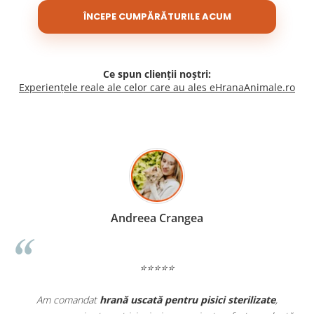
ÎNCEPE CUMPĂRĂTURILE ACUM
Ce spun clienții noștri:
Experiențele reale ale celor care au ales eHranaAnimale.ro
Madalina Stancea
⭐⭐⭐⭐⭐
Apreciez foarte mult faptul că pe
ehranaanimale.ro
găsesc nu