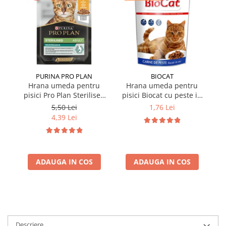
PURINA PRO PLAN
BIOCAT
Hrana umeda pentru
Hrana umeda pentru
pisici Pro Plan Sterilised
pisici Biocat cu peste in
p
Nutrisavour cu pui in sos
sos 100 gr
Nu
5,50 Lei
1,76 Lei
85 gr
4,39 Lei
ADAUGA IN COS
ADAUGA IN COS
Descriere