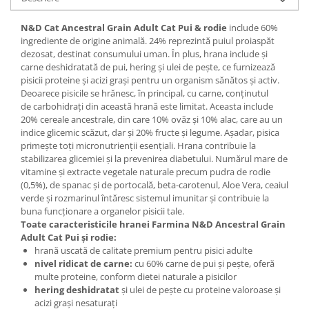
N&D Cat Ancestral Grain Adult Cat Pui & rodie
include 60%
ingrediente de origine animală. 24% reprezintă puiul proiaspăt
dezosat, destinat consumului uman. În plus, hrana include și
carne deshidratată de pui, hering și ulei de pește, ce furnizează
pisicii proteine și acizi grași pentru un organism sănătos și activ.
Deoarece pisicile se hrănesc, în principal, cu carne, conținutul
de carbohidrați din această hrană este limitat. Aceasta include
20% cereale ancestrale, din care 10% ovăz și 10% alac, care au un
indice glicemic scăzut, dar și 20% fructe și legume. Așadar, pisica
primește toți micronutrienții esențiali. Hrana contribuie la
stabilizarea glicemiei și la prevenirea diabetului. Numărul mare de
vitamine și extracte vegetale naturale precum pudra de rodie
(0,5%), de spanac și de portocală, beta-carotenul, Aloe Vera, ceaiul
verde și rozmarinul întăresc sistemul imunitar și contribuie la
buna funcționare a organelor pisicii tale.
Toate caracteristicile hranei Farmina
N&D Ancestral Grain
Adult Cat
Pui și rodie:
hrană uscată de calitate premium pentru pisici adulte
nivel ridicat de carne:
cu 60% carne de pui și pește, oferă
multe proteine, conform dietei naturale a pisicilor
hering deshidratat
și ulei de pește cu proteine valoroase și
acizi grași nesaturați