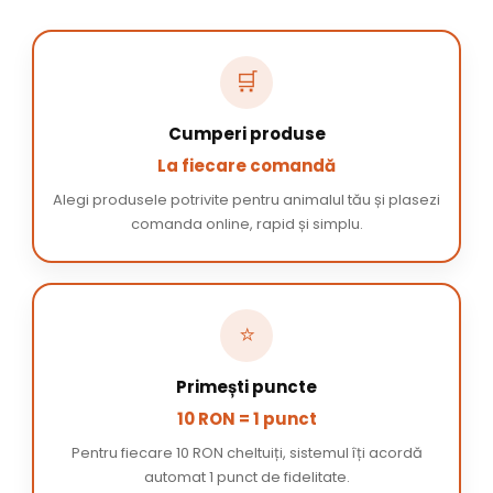
🛒
Cumperi produse
La fiecare comandă
Alegi produsele potrivite pentru animalul tău și plasezi
comanda online, rapid și simplu.
⭐
Primești puncte
10 RON = 1 punct
Pentru fiecare 10 RON cheltuiți, sistemul îți acordă
automat 1 punct de fidelitate.