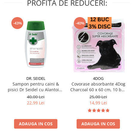
PROFITA DE REDUCERI:
-43%
-40%
DR. SEIDEL
4DOG
Sampon pentru caini &
Covorase absorbante 4Dog
pisici Dr Seidel cu Alantoina
Charcoal 60 x 60 cm, 10 buc
220 ml
/ pachet
40,00 Lei
25,00 Lei
22,99 Lei
14,99 Lei
ADAUGA IN COS
ADAUGA IN COS