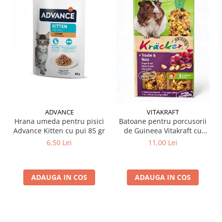
ADVANCE
VITAKRAFT
Hrana umeda pentru pisici
Batoane pentru porcusorii
Advance Kitten cu pui 85 gr
de Guineea Vitakraft cu
struguri & nuci 2 buc
6,50 Lei
11,00 Lei
ADAUGA IN COS
ADAUGA IN COS