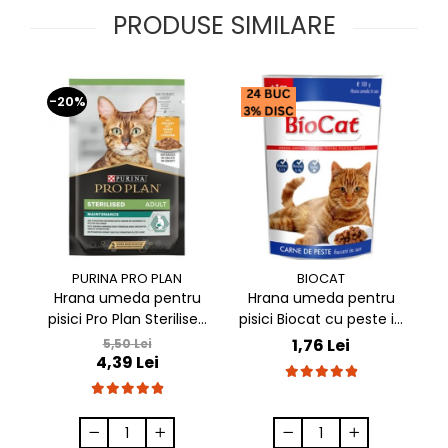
PRODUSE SIMILARE
-20%
-
PURINA PRO PLAN
BIOCAT
Hrana umeda pentru
Hrana umeda pentru
pisici Pro Plan Sterilised
pisici Biocat cu peste in
p
Nutrisavour cu pui in sos
sos 100 gr
Nu
1,76 Lei
5,50 Lei
4,39 Lei
85 gr