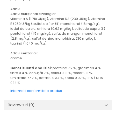
Aditivi
Aditivi nutriționali fiziologici:
vitamina A (1.710 UI/kg), vitamina D3 (239 UI/kg), vitamina
E (259 UI/kg), sulfat de fier (II) monohidrat (16 mg/kg),
iodat de calciu, anhidru (0,62 mg/kg), sulfat de cupru (II)
pentahidrat (1,5 mg/kg), sulfat de mangan monohidrat
(2,8 mg/kg), sulfat de zinc monohidrat (30 mg/kg),
taurină (1.040 mg/kg).
Aditivi senzoriali:
arome.
Constituenti analitici:
proteine 7.2 %, grăsime9.4 %,
fibre 0.4 %, cenuşă1.7 %, calciu 0.18 %, fosfor 0.11 %,
umiditate 77.2 %, potasiu 0.34 %, sodiu 0.07 %, EPA / DHA
0.14 %.
Informatii conformitate produs
Review-uri
(0)