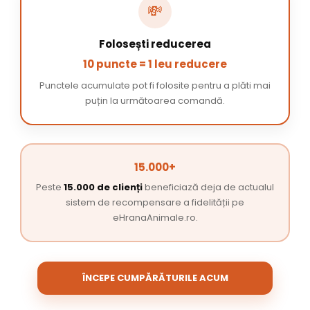
💸
Folosești reducerea
10 puncte = 1 leu reducere
Punctele acumulate pot fi folosite pentru a plăti mai
puțin la următoarea comandă.
15.000+
Peste
15.000 de clienți
beneficiază deja de actualul
sistem de recompensare a fidelității pe
eHranaAnimale.ro.
ÎNCEPE CUMPĂRĂTURILE ACUM