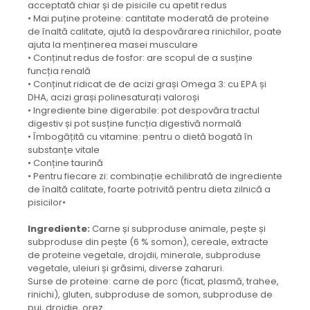
acceptată chiar și de pisicile cu apetit redus
• Mai puține proteine: cantitate moderată de proteine
de înaltă calitate, ajută la despovărarea rinichilor, poate
ajuta la menținerea masei musculare
• Conținut redus de fosfor: are scopul de a susține
funcția renală
• Conținut ridicat de de acizi grași Omega 3: cu EPA și
DHA, acizi grași polinesaturați valoroși
• Ingrediente bine digerabile: pot despovăra tractul
digestiv și pot susține funcția digestivă normală
• Îmbogățită cu vitamine: pentru o dietă bogată în
substanțe vitale
• Conține taurină
• Pentru fiecare zi: combinație echilibrată de ingrediente
de înaltă calitate, foarte potrivită pentru dieta zilnică a
pisicilor•
Ingrediente:
Carne și subproduse animale, pește și
subproduse din pește (6 % somon), cereale, extracte
de proteine vegetale, drojdii, minerale, subproduse
vegetale, uleiuri și grăsimi, diverse zaharuri.
Surse de proteine: carne de porc (ficat, plasmă, trahee,
rinichi), gluten, subproduse de somon, subproduse de
pui, drojdie, orez.