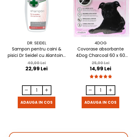
DR. SEIDEL
4DOG
Sampon pentru caini &
Covorase absorbante
pisici Dr Seidel cu Alantoina
4Dog Charcoal 60 x 60
220 ml
cm, 10 buc / pachet
40,00 Lei
25,00 Lei
22,99 Lei
14,99 Lei
ADAUGA IN COS
ADAUGA IN COS