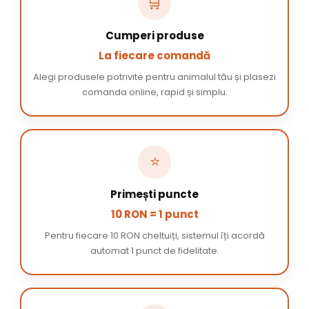
🛒
Cumperi produse
La fiecare comandă
Alegi produsele potrivite pentru animalul tău și plasezi
comanda online, rapid și simplu.
⭐
Primești puncte
10 RON = 1 punct
Pentru fiecare 10 RON cheltuiți, sistemul îți acordă
automat 1 punct de fidelitate.