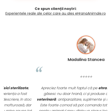
Ce spun clienții noștri:
Experiențele reale ale celor care au ales eHranaAnimale.ro
Madalina Stancea
⭐⭐⭐⭐⭐
Apreciez foarte mult faptul că pe
ehranaanimale.ro
găsesc nu doar hrană, ci și produse din
farmacia
c
veterinară
: antiparazitare, suplimente și soluții de îngrijire.
r
Este foarte comod să pot comanda tot ce am nevoie
t.
pentru animalul meu dintr-un singur loc. Livrarea a fost