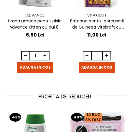
ADVANCE
VITAKRAFT
Hrana umeda pentru pisici
Batoane pentru porcusorii
Advance Kitten cu pui 85
de Guineea Vitakraft cu
gr
struguri & nuci 2 buc
6,50 Lei
11,00 Lei
ADAUGA IN COS
ADAUGA IN COS
PROFITA DE REDUCERI:
-43%
-40%