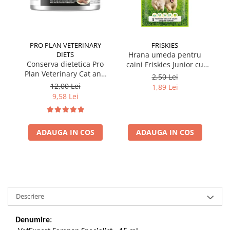
PRO PLAN VETERINARY
FRISKIES
DIETS
Hrana umeda pentru
Conserva dietetica Pro
caini Friskies Junior cu
cai
Plan Veterinary Cat and
pui & mazare 85 gr
2,50 Lei
Dog Convalescence 195
12,00 Lei
1,89 Lei
gr
9,58 Lei
ADAUGA IN COS
ADAUGA IN COS
Descriere
Denumire
: