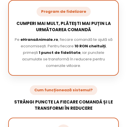
Program de fidelizare
CUMPERI MAI MULT, PLĂTEȘTI MAI PUȚIN LA
URMĂTOAREA COMANDĂ
Pe
eHranaAnimale.ro
, fiecare comandă te ajută să
economisești. Pentru fiecare
10 RON cheltuiți
,
primești
1 punct de fidelitate
, iar punctele
acumulate se transformă în reducere pentru
comenzile viitoare.
Cum funcționează sistemul?
STRÂNGI PUNCTE LA FIECARE COMANDĂ ȘI LE
TRANSFORMI ÎN REDUCERE