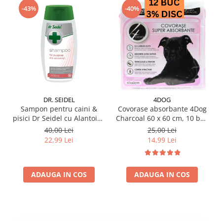
-43%
-40%
DR. SEIDEL
4DOG
Sampon pentru caini &
Covorase absorbante 4Dog
pisici Dr Seidel cu Alantoina
Charcoal 60 x 60 cm, 10 buc
220 ml
/ pachet
40,00 Lei
25,00 Lei
22,99 Lei
14,99 Lei
ADAUGA IN COS
ADAUGA IN COS