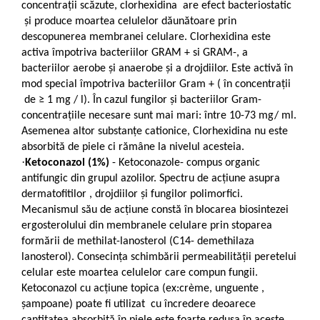
concentrații scăzute, clorhexidina are efect bacteriostatic
și produce moartea celulelor dăunătoare prin
descopunerea membranei celulare. Clorhexidina este
activa împotriva bacteriilor GRAM + si GRAM-, a
bacteriilor aerobe și anaerobe și a drojdiilor. Este activă în
mod special împotriva bacteriilor Gram + ( în concentrații
de ≥ 1 mg / l). În cazul fungilor și bacteriilor Gram-
concentrațiile necesare sunt mai mari: între 10-73 mg/ ml.
Asemenea altor substanțe cationice, Clorhexidina nu este
absorbită de piele ci rămâne la nivelul acesteia.
·
Ketoconazol (1%)
- Ketoconazole- compus organic
antifungic din grupul azolilor. Spectru de acțiune asupra
dermatofitilor , drojdiilor și fungilor polimorfici.
Mecanismul său de acțiune constă în blocarea biosintezei
ergosterolului din membranele celulare prin stoparea
formării de methilat-lanosterol (C14- demethilaza
lanosterol). Consecința schimbării permeabilității peretelui
celular este moartea celulelor care compun fungii.
Ketoconazol cu acțiune topica (ex:crème, unguente ,
șampoane) poate fi utilizat cu încredere deoarece