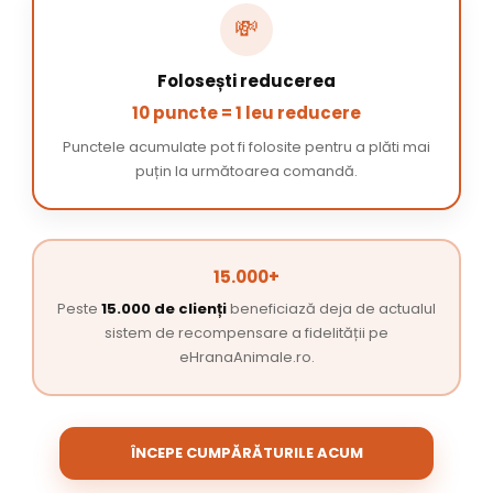
💸
Folosești reducerea
10 puncte = 1 leu reducere
Punctele acumulate pot fi folosite pentru a plăti mai
puțin la următoarea comandă.
15.000+
Peste
15.000 de clienți
beneficiază deja de actualul
sistem de recompensare a fidelității pe
eHranaAnimale.ro.
ÎNCEPE CUMPĂRĂTURILE ACUM