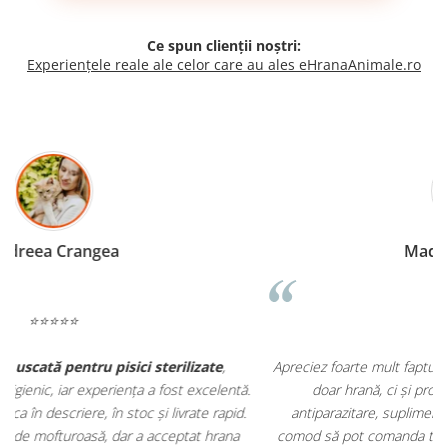
Ce spun clienții noștri:
Experiențele reale ale celor care au ales eHranaAnimale.ro
Madalina Stancea
⭐⭐⭐⭐⭐
Apreciez foarte mult faptul că pe
ehranaanimale.ro
găsesc nu
.
doar hrană, ci și produse din
farmacia veterinară
:
antiparazitare, suplimente și soluții de îngrijire. Este foarte
comod să pot comanda tot ce am nevoie pentru animalul meu
m