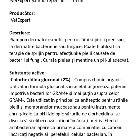
·
VetExpert Șampon Specialist - 15 ml
Producător:
·
VetExpert
Descriere:
·
Șampon dermatocosmetic pentru câini și pisici predispuși
la dermatite bacteriene sau fungice. Poate fi utilizat ca
terapie de sprijin pentru afecțiunile pielii cauzate de
bacterii și fungi. Curată pielea și menține un pH-ul adecvat.
Substanțe active:
·
Chlorhexidina gluconat (2%)
- Compus chimic organic.
Utilizat în formula gluconat sau acetat acționează puternic
împotriva bacteriilor GRAM+ și mai puțin asupra celor
GRAM-. Este utilizat în principal ca antiseptic pentru rănile
pielii și membranelor mucoase sau pentru instrumente
chrurgicale.La pH fiziologic sărurile de clorhexidina se
disociază și eliberează cationi încărcați pozitiv. Efectul
antibacterian apare ca urmare a combinației cu cationii
încărcați negativ ai peretelui celular bacterian. În