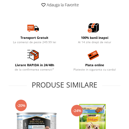
Adauga la Favorite
Transport Gratuit
100% banii inapoi
La comenzi de peste 249.99 lei
Ai 14 zile drept de retur
Livrare RAPIDA in 24/48h
Plata online
de la confirmarea comenzii*
Plateste in siguranta cu cardul
PRODUSE SIMILARE
-20%
-24%