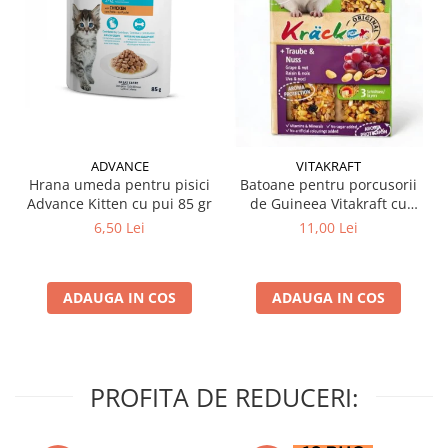
ADVANCE
VITAKRAFT
Hrana umeda pentru pisici
Batoane pentru porcusorii
Advance Kitten cu pui 85 gr
de Guineea Vitakraft cu
struguri & nuci 2 buc
6,50 Lei
11,00 Lei
ADAUGA IN COS
ADAUGA IN COS
PROFITA DE REDUCERI: