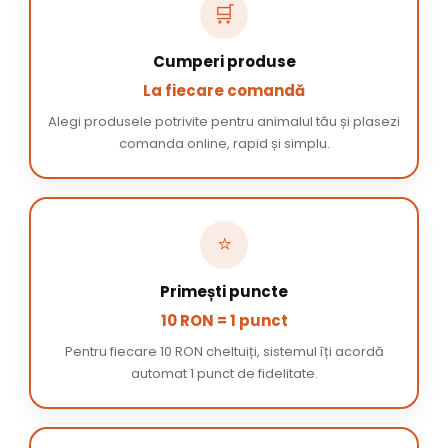
🛒
Cumperi produse
La fiecare comandă
Alegi produsele potrivite pentru animalul tău și plasezi
comanda online, rapid și simplu.
⭐
Primești puncte
10 RON = 1 punct
Pentru fiecare 10 RON cheltuiți, sistemul îți acordă
automat 1 punct de fidelitate.