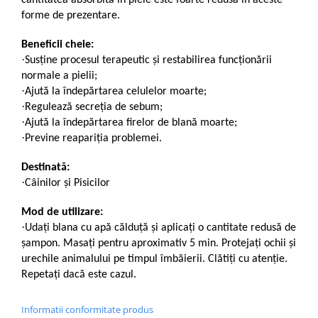
cantitatea absorbită în piele este foarte redusa în aceste
forme de prezentare.
Beneficii cheie:
·
Susține procesul terapeutic și restabilirea funcționării
normale a pielii;
·
Ajută la îndepărtarea celulelor moarte;
·
Regulează secreția de sebum;
·
Ajută la îndepărtarea firelor de blană moarte;
·
Previne reapariția problemei.
Destinată
:
·
Câinilor și Pisicilor
Mod de utilizare:
·
Udați blana cu apă călduță și aplicați o cantitate redusă de
șampon. Masați pentru aproximativ 5 min. Protejați ochii și
urechile animalului pe timpul îmbăierii. Clătiți cu atenție.
Repetați dacă este cazul.
Informatii conformitate produs