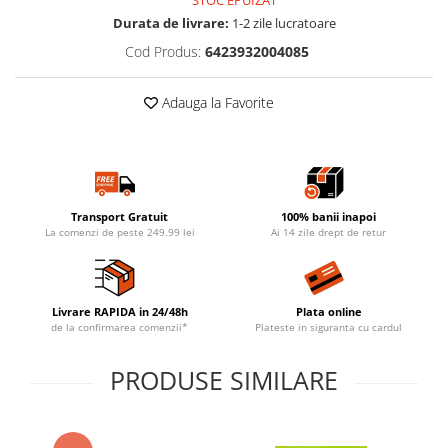
STOC EPUIZAT
Durata de livrare:
1-2 zile lucratoare
Cod Produs:
6423932004085
Adauga la Favorite
Transport Gratuit
100% banii inapoi
La comenzi de peste 249.99 lei
Ai 14 zile drept de retur
Livrare RAPIDA in 24/48h
Plata online
de la confirmarea comenzii*
Plateste in siguranta cu cardul
PRODUSE SIMILARE