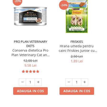
-20%
-24%
PRO PLAN VETERINARY
FRISKIES
DIETS
Hrana umeda pentru
Conserva dietetica Pro
caini Friskies Junior cu
cai
Plan Veterinary Cat and
pui & mazare 85 gr
2,50 Lei
Dog Convalescence 195
12,00 Lei
1,89 Lei
gr
9,58 Lei
ADAUGA IN COS
ADAUGA IN COS