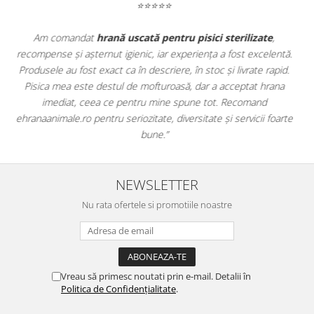
⭐⭐⭐⭐⭐
Apreciez foarte mult faptul că pe
ehranaanimale.ro
găsesc nu
ntă.
doar hrană, ci și produse din
farmacia veterinară
:
id.
antiparazitare, suplimente și soluții de îngrijire. Este foarte
na
comod să pot comanda tot ce am nevoie pentru animalul meu
dintr-un singur loc. Livrarea a fost rapidă, iar produsele au fost
arte
originale și în termen. Magazin serios, bine organizat și foarte util
pentru orice stăpân de animale.
NEWSLETTER
Nu rata ofertele si promotiile noastre
Vreau să primesc noutati prin e-mail. Detalii în
Politica de Confidențialitate
.