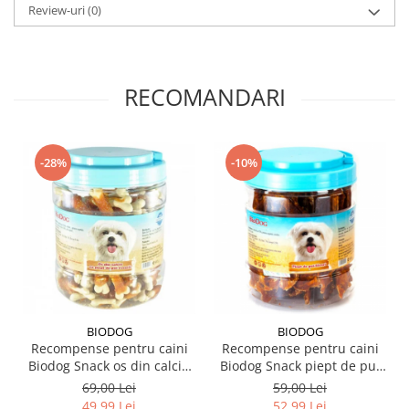
Review-uri
(0)
RECOMANDARI
-28%
-10%
BIODOG
BIODOG
Recompense pentru caini
Recompense pentru caini
Biodog Snack os din calciu
Biodog Snack piept de pui
cu piept de pui rasucit 500
fileuri 500 gr
69,00 Lei
59,00 Lei
gr
49,99 Lei
52,99 Lei