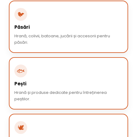
🐦
Păsări
Hrană, colivii, batoane, jucării și accesorii pentru
păsări.
🐟
Pești
Hrană și produse dedicate pentru întreținerea
peștilor.
🕊️