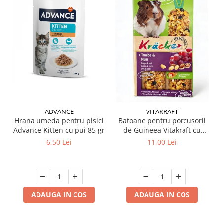
ADVANCE
VITAKRAFT
Hrana umeda pentru pisici
Batoane pentru porcusorii
Advance Kitten cu pui 85 gr
de Guineea Vitakraft cu
struguri & nuci 2 buc
6,50 Lei
11,00 Lei
ADAUGA IN COS
ADAUGA IN COS