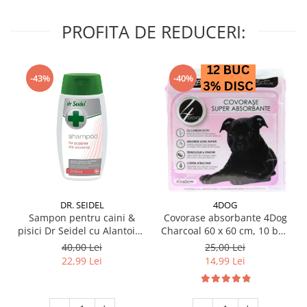
PROFITA DE REDUCERI:
-43%
-40%
DR. SEIDEL
4DOG
Sampon pentru caini &
Covorase absorbante 4Dog
pisici Dr Seidel cu Alantoina
Charcoal 60 x 60 cm, 10 buc
220 ml
/ pachet
40,00 Lei
25,00 Lei
22,99 Lei
14,99 Lei