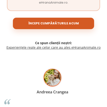
eHranaAnimale.ro.
ÎNCEPE CUMPĂRĂTURILE ACUM
Ce spun clienții noștri:
Experiențele reale ale celor care au ales eHranaAnimale.ro
Madalina Stancea