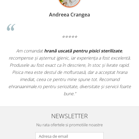
Madalina Stancea
⭐⭐⭐⭐⭐
,
Apreciez foarte mult faptul că pe
ehranaanimale.ro
găsesc nu
entă.
doar hrană, ci și produse din
farmacia veterinară
:
pid.
antiparazitare, suplimente și soluții de îngrijire. Este foarte
ana
comod să pot comanda tot ce am nevoie pentru animalul meu
dintr-un singur loc. Livrarea a fost rapidă, iar produsele au fost
oarte
originale și în termen. Magazin serios, bine organizat și foarte uti
pentru orice stăpân de animale.
NEWSLETTER
Nu rata ofertele si promotiile noastre