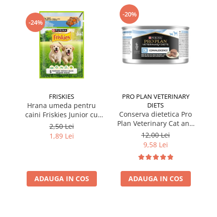
-20%
-24%
FRISKIES
PRO PLAN VETERINARY
Hrana umeda pentru
DIETS
Conserva dietetica Pro
caini Friskies Junior cu
cai
Plan Veterinary Cat and
pui & mazare 85 gr
2,50 Lei
Dog Convalescence 195
12,00 Lei
1,89 Lei
gr
9,58 Lei
ADAUGA IN COS
ADAUGA IN COS