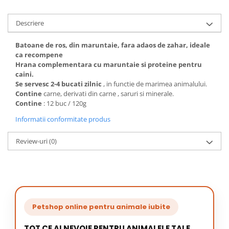
Descriere
Batoane de ros, din maruntaie, fara adaos de zahar, ideale
ca recompene
Hrana complementara cu maruntaie si proteine pentru
caini.
Se servesc 2-4 bucati zilnic
, in functie de marimea animalului.
Contine
carne, derivati din carne , saruri si minerale.
Contine
: 12 buc / 120g
Informatii conformitate produs
Review-uri
(0)
Petshop online pentru animale iubite
TOT CE AI NEVOIE PENTRU ANIMALELE TALE