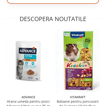
DESCOPERA NOUTATILE
ADVANCE
VITAKRAFT
Hrana umeda pentru pisici
Batoane pentru porcusorii
Advance Kitten cu pui 85 gr
de Guineea Vitakraft cu