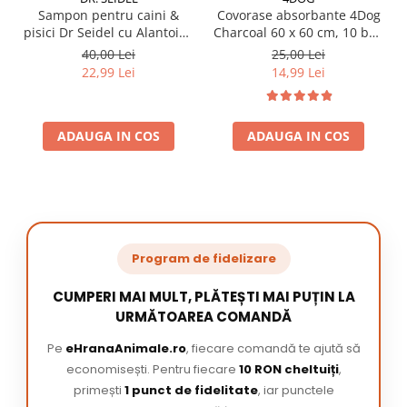
Sampon pentru caini &
Covorase absorbante 4Dog
pisici Dr Seidel cu Alantoina
Charcoal 60 x 60 cm, 10 buc
220 ml
/ pachet
40,00 Lei
25,00 Lei
22,99 Lei
14,99 Lei
ADAUGA IN COS
ADAUGA IN COS
Program de fidelizare
CUMPERI MAI MULT, PLĂTEȘTI MAI PUȚIN LA
URMĂTOAREA COMANDĂ
Pe
eHranaAnimale.ro
, fiecare comandă te ajută să
economisești. Pentru fiecare
10 RON cheltuiți
,
primești
1 punct de fidelitate
, iar punctele