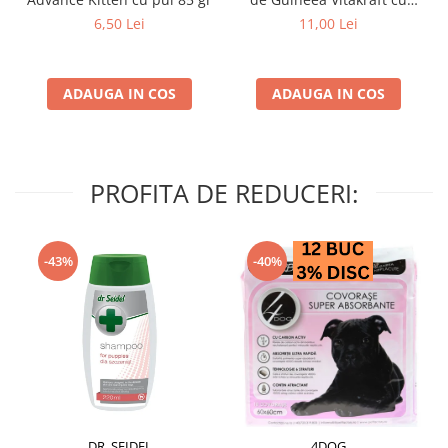
struguri & nuci 2 buc
6,50 Lei
11,00 Lei
ADAUGA IN COS
ADAUGA IN COS
PROFITA DE REDUCERI:
-43%
-40%
DR. SEIDEL
4DOG