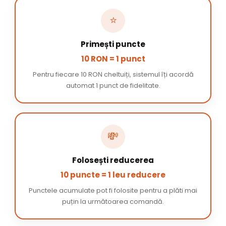
⭐
Primești puncte
10 RON = 1 punct
Pentru fiecare 10 RON cheltuiți, sistemul îți acordă
automat 1 punct de fidelitate.
💸
Folosești reducerea
10 puncte = 1 leu reducere
Punctele acumulate pot fi folosite pentru a plăti mai
puțin la următoarea comandă.