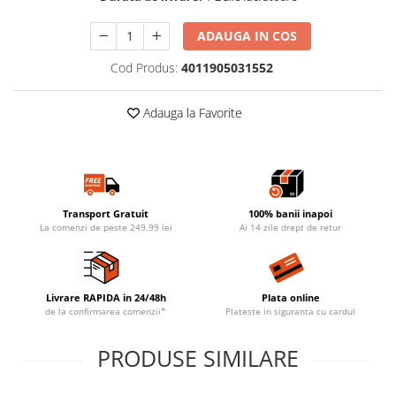
ADAUGA IN COS
Cod Produs:
4011905031552
Adauga la Favorite
Transport Gratuit
100% banii inapoi
La comenzi de peste 249.99 lei
Ai 14 zile drept de retur
Livrare RAPIDA in 24/48h
Plata online
de la confirmarea comenzii*
Plateste in siguranta cu cardul
PRODUSE SIMILARE