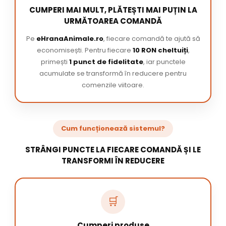
CUMPERI MAI MULT, PLĂTEȘTI MAI PUȚIN LA
URMĂTOAREA COMANDĂ
Pe
eHranaAnimale.ro
, fiecare comandă te ajută să
economisești. Pentru fiecare
10 RON cheltuiți
,
primești
1 punct de fidelitate
, iar punctele
acumulate se transformă în reducere pentru
comenzile viitoare.
Cum funcționează sistemul?
STRÂNGI PUNCTE LA FIECARE COMANDĂ ȘI LE
TRANSFORMI ÎN REDUCERE
🛒
Cumperi produse