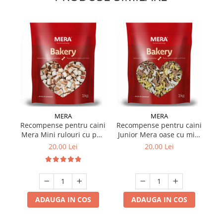
MERA
MERA
Recompense pentru caini
Recompense pentru caini
Re
Mera Mini rulouri cu pui,
Junior Mera oase cu miel
Me
vita & peste 1 kg
& orez 1 kg
20,00 Lei
20,00 Lei
ADAUGA IN COS
ADAUGA IN COS