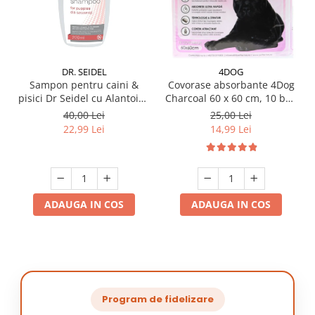
DR. SEIDEL
4DOG
Sampon pentru caini &
Covorase absorbante 4Dog
pisici Dr Seidel cu Alantoina
Charcoal 60 x 60 cm, 10 buc
220 ml
/ pachet
40,00 Lei
25,00 Lei
22,99 Lei
14,99 Lei
ADAUGA IN COS
ADAUGA IN COS
Program de fidelizare