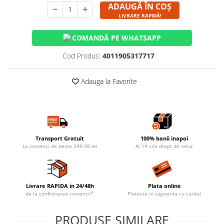
ADAUGĂ ÎN COȘ
LIVRARE RAPIDĂ!
COMANDĂ PE WHATSAPP
Cod Produs:
4011905317717
Adauga la Favorite
Transport Gratuit
100% banii inapoi
La comenzi de peste 249.99 lei
Ai 14 zile drept de retur
Livrare RAPIDA in 24/48h
Plata online
de la confirmarea comenzii*
Plateste in siguranta cu cardul
PRODUSE SIMILARE