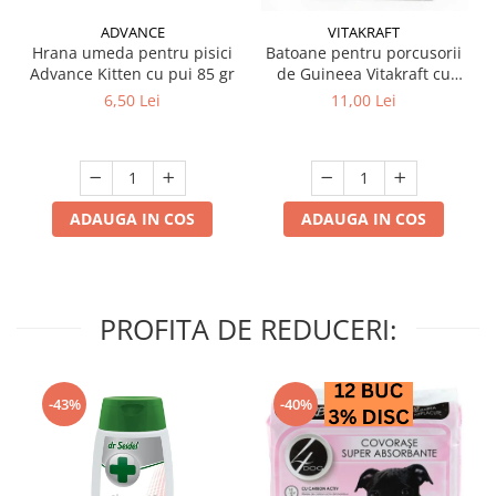
ADVANCE
VITAKRAFT
Hrana umeda pentru pisici
Batoane pentru porcusorii
Advance Kitten cu pui 85 gr
de Guineea Vitakraft cu
struguri & nuci 2 buc
6,50 Lei
11,00 Lei
ADAUGA IN COS
ADAUGA IN COS
PROFITA DE REDUCERI:
-43%
-40%