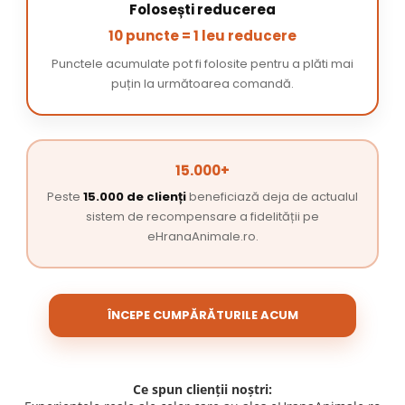
Folosești reducerea
10 puncte = 1 leu reducere
Punctele acumulate pot fi folosite pentru a plăti mai
puțin la următoarea comandă.
15.000+
Peste
15.000 de clienți
beneficiază deja de actualul
sistem de recompensare a fidelității pe
eHranaAnimale.ro.
ÎNCEPE CUMPĂRĂTURILE ACUM
Ce spun clienții noștri: