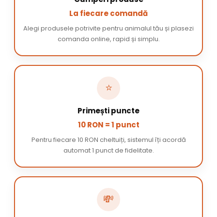
La fiecare comandă
Alegi produsele potrivite pentru animalul tău și plasezi
comanda online, rapid și simplu.
⭐
Primești puncte
10 RON = 1 punct
Pentru fiecare 10 RON cheltuiți, sistemul îți acordă
automat 1 punct de fidelitate.
💸