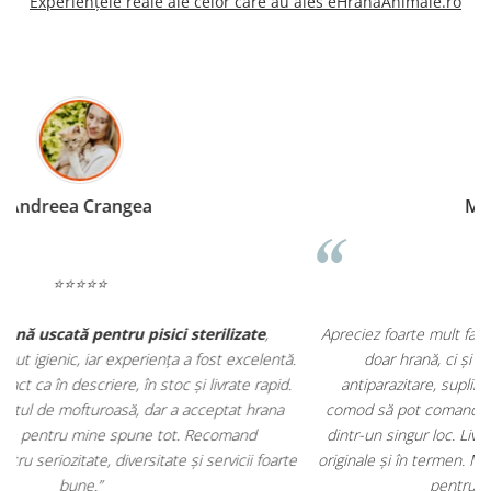
Experiențele reale ale celor care au ales eHranaAnimale.ro
Madalina Stancea
⭐⭐⭐⭐⭐
Apreciez foarte mult faptul că pe
ehranaanimale.ro
găsesc nu
.
doar hrană, ci și produse din
farmacia veterinară
:
antiparazitare, suplimente și soluții de îngrijire. Este foarte
comod să pot comanda tot ce am nevoie pentru animalul meu
m
dintr-un singur loc. Livrarea a fost rapidă, iar produsele au fost
e
originale și în termen. Magazin serios, bine organizat și foarte util
t
pentru orice stăpân de animale.