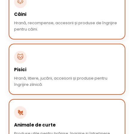
🐶
Câini
Hrană, recompense, accesorii și produse de îngrijire
pentru câini.
🐱
Pisici
Hrană, litiere, jucării, accesorii și produse pentru
îngrijire zilnică.
🐔
Animale de curte
Produse utile pentru hrănire, îngrijire și întreținere