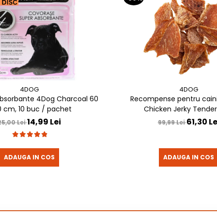
4DOG
4DOG
bsorbante 4Dog Charcoal 60
Recompense pentru cain
0 cm, 10 buc / pachet
Chicken Jerky Tenders
14,99 Lei
61,30 Le
25,00 Lei
99,99 Lei
ADAUGA IN COS
ADAUGA IN COS