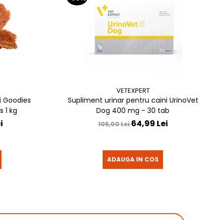
VETEXPERT
i Goodies
Supliment urinar pentru caini UrinoVet
 1 kg
Dog 400 mg - 30 tab
i
64,99 Lei
105,00 Lei
ADAUGA IN COS