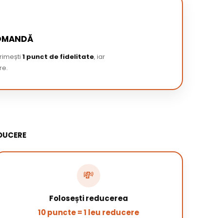
COMANDĂ
primești
1 punct de fidelitate
, iar
re.
DUCERE
💸
Folosești reducerea
10 puncte = 1 leu reducere