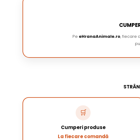
CUMPER
Pe
eHranaAnimale.ro
, fiecare
pu
STRÂN
🛒
Cumperi produse
La fiecare comandă