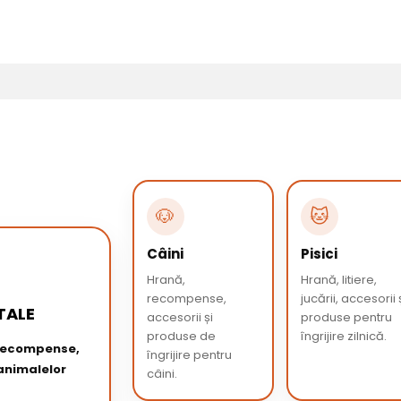
🐶
🐱
Câini
Pisici
Hrană,
Hrană, litiere,
recompense,
jucării, accesorii 
TALE
accesorii și
produse pentru
produse de
îngrijire zilnică.
 recompense,
îngrijire pentru
 animalelor
câini.