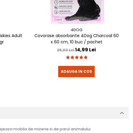
4DOG
skies Adult
Covorase absorbante 4Dog Charcoal 60
C
gr
x 60 cm, 10 buc / pachet
14,99 Lei
25,00 Lei
ADAUGA IN COS
tejeaza mobila de mizerie si de parul animalului