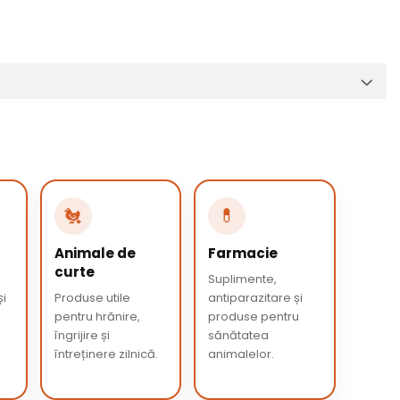
🐔
💊
Animale de
Farmacie
curte
Suplimente,
și
Produse utile
antiparazitare și
pentru hrănire,
produse pentru
îngrijire și
sănătatea
întreținere zilnică.
animalelor.