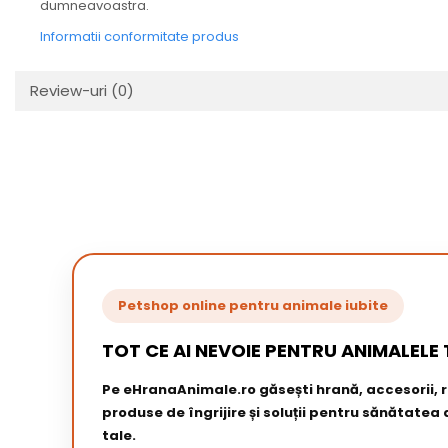
dumneavoastra.
Informatii conformitate produs
Review-uri
(0)
Petshop online pentru animale iubite
TOT CE AI NEVOIE PENTRU ANIMALELE 
Pe eHranaAnimale.ro găsești hrană, accesorii,
produse de îngrijire și soluții pentru sănătatea
tale.