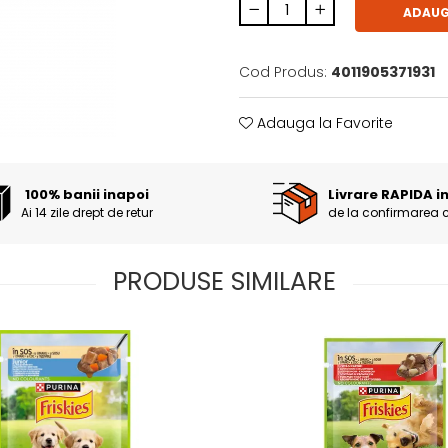
ADAUG
Cod Produs:
4011905371931
Adauga la Favorite
100% banii inapoi
Livrare RAPIDA i
Ai 14 zile drept de retur
de la confirmarea 
PRODUSE SIMILARE