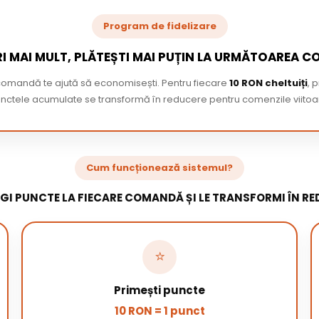
Program de fidelizare
I MAI MULT, PLĂTEȘTI MAI PUȚIN LA URMĂTOAREA 
 comandă te ajută să economisești. Pentru fiecare
10 RON cheltuiți
, 
nctele acumulate se transformă în reducere pentru comenzile viitoa
Cum funcționează sistemul?
GI PUNCTE LA FIECARE COMANDĂ ȘI LE TRANSFORMI ÎN RE
⭐
Primești puncte
10 RON = 1 punct