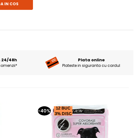
A IN COS
n 24/48h
Plata online
comenzii*
Plateste in siguranta cu cardul
-40%