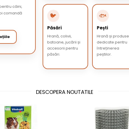
entru câini,
 apoi comandă
🐦
🐟
Păsări
Pești
Hrană, colivii,
Hrană și produs
țiile
batoane, jucării și
dedicate pentru
accesorii pentru
întreținerea
păsări.
peștilor.
DESCOPERA NOUTATILE