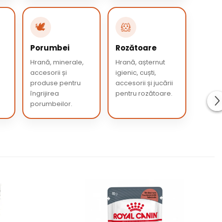
🕊️
🐹
Porumbei
Rozătoare
e
Hrană, minerale,
Hrană, așternut
accesorii și
igienic, cuști,
produse pentru
accesorii și jucării
îngrijirea
pentru rozătoare.
porumbeilor.