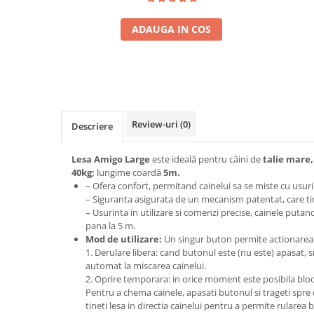
ADAUGA IN COS
Review-uri
(0)
Descriere
Lesa Amigo Large
este ideală pentru câini de
talie mare
40kg;
lungime coardă
5m.
– Ofera confort, permitand cainelui sa se miste cu usurin
– Siguranta asigurata de un mecanism patentat, care t
– Usurinta in utilizare si comenzi precise, cainele putan
pana la 5 m.
Mod de utilizare:
Un singur buton permite actionarea 
1. Derulare libera: cand butonul este (nu este) apasat, 
automat la miscarea cainelui.
2. Oprire temporara: in orice moment este posibila blo
Pentru a chema cainele, apasati butonul si trageti spre 
tineti lesa in directia cainelui pentru a permite rularea 