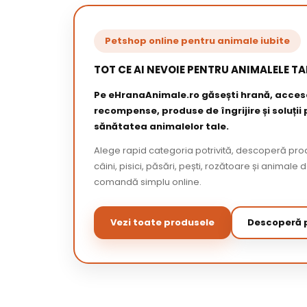
Petshop online pentru animale iubite
TOT CE AI NEVOIE PENTRU ANIMALELE TA
Pe eHranaAnimale.ro găsești hrană, acceso
recompense, produse de îngrijire și soluții
sănătatea animalelor tale.
Alege rapid categoria potrivită, descoperă pr
câini, pisici, păsări, pești, rozătoare și animale 
comandă simplu online.
Vezi toate produsele
Descoperă p