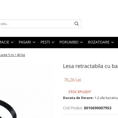
MACIE
PASARI
PESTI
PORUMBEI
ROZATOARE
arge 5 m / 40 kg
Lesa retractabila cu b
76,26 Lei
STOC EPUIZAT
Durata de livrare:
1-2 zile lucrato
Cod Produs:
8010690007953