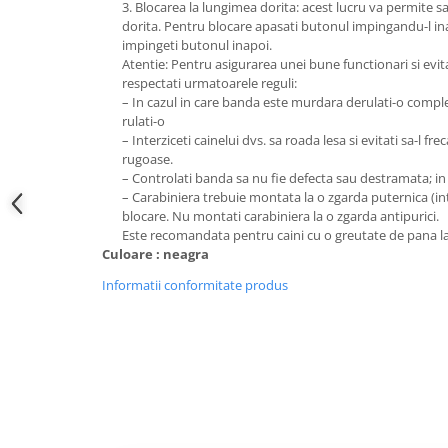
3. Blocarea la lungimea dorita: acest lucru va permite sa
dorita. Pentru blocare apasati butonul impingandu-l in
impingeti butonul inapoi.
Atentie: Pentru asigurarea unei bune functionari si evit
respectati urmatoarele reguli:
– In cazul in care banda este murdara derulati-o complet,
rulati-o
– Interziceti cainelui dvs. sa roada lesa si evitati sa-l fr
rugoase.
– Controlati banda sa nu fie defecta sau destramata; in a
– Carabiniera trebuie montata la o zgarda puternica (in
blocare. Nu montati carabiniera la o zgarda antipurici.
Este recomandata pentru caini cu o greutate de pana la
Culoare : neagra
Informatii conformitate produs