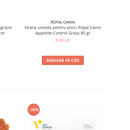
ROYAL CANIN
grijire
Hrana umeda pentru pisici Royal Canin
Hrana ume
 x 13 cm
Appetite Control Gravy 85 gr
Ag
8,00 Lei
ADAUGA IN COS
-38%