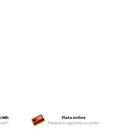
4/48h
Plata online
nzii*
Plateste in siguranta cu cardul