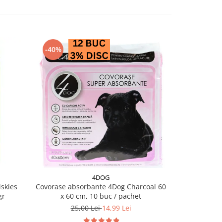
-40%
-28%
4DOG
PRO PL
skies
Covorase absorbante 4Dog Charcoal 60
Conserva diet
gr
x 60 cm, 10 buc / pachet
EN Ga
25,00 Lei
14,99 Lei
18