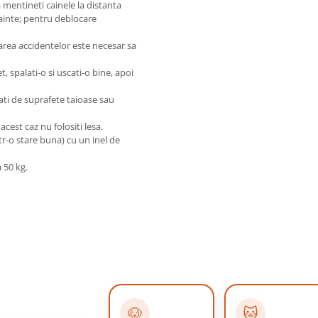
 mentineti cainele la distanta
ainte; pentru deblocare
area accidentelor este necesar sa
 spalati-o si uscati-o bine, apoi
ecati de suprafete taioase sau
cest caz nu folositi lesa.
tr-o stare buna) cu un inel de
 50 kg.
🐶
🐱