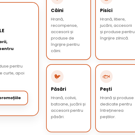
Câini
Pisici
Hrană,
Hrană, litiere,
recompense,
jucării, accesorii
LE
accesorii și
și produse pentru
produse de
îngrijire zilnică.
rii,
îngrijire pentru
 pentru
câini.
oduse pentru
de curte, apoi
🐦
🐟
Păsări
Pești
romoțiile
Hrană, colivii,
Hrană și produse
batoane, jucării și
dedicate pentru
accesorii pentru
întreținerea
păsări.
peștilor.