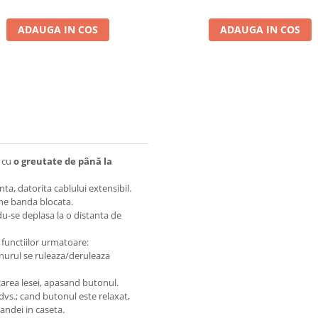
ADAUGA IN COS
ADAUGA IN COS
,
cu
o greutate de până la
ta, datorita cablului extensibil.
ine banda blocata.
du-se deplasa la o distanta de
functiilor urmatoare:
snurul se ruleaza/deruleaza
carea lesei, apasand butonul.
dvs.; cand butonul este relaxat,
bandei in caseta.