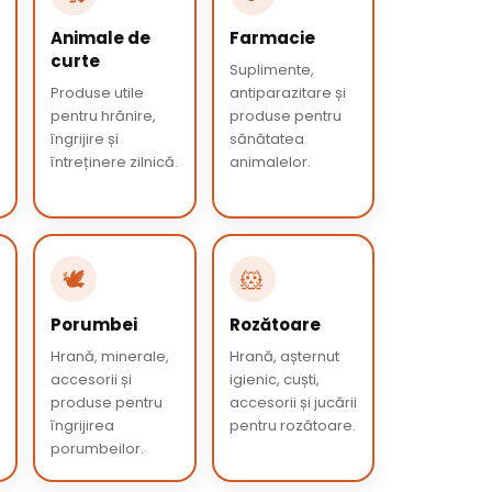
Animale de
Farmacie
curte
Suplimente,
Produse utile
antiparazitare și
pentru hrănire,
produse pentru
îngrijire și
sănătatea
întreținere zilnică.
animalelor.
🕊️
🐹
Porumbei
Rozătoare
Hrană, minerale,
Hrană, așternut
accesorii și
igienic, cuști,
produse pentru
accesorii și jucării
îngrijirea
pentru rozătoare.
porumbeilor.