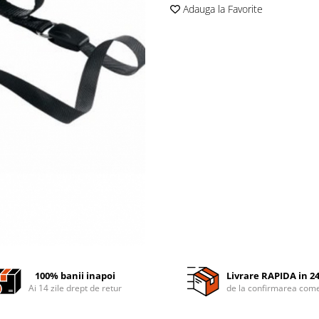
Adauga la Favorite
100% banii inapoi
Livrare RAPIDA in 2
Ai 14 zile drept de retur
de la confirmarea come