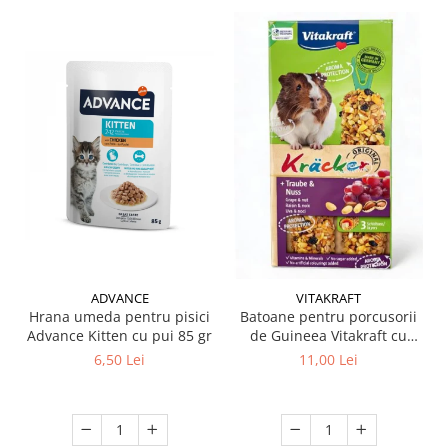
ADVANCE
VITAKRAFT
Hrana umeda pentru pisici
Batoane pentru porcusorii
Advance Kitten cu pui 85 gr
de Guineea Vitakraft cu
struguri & nuci 2 buc
6,50 Lei
11,00 Lei