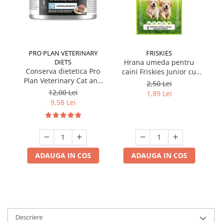
PRO PLAN VETERINARY
FRISKIES
DIETS
Hrana umeda pentru
Conserva dietetica Pro
caini Friskies Junior cu
cai
Plan Veterinary Cat and
pui & mazare 85 gr
2,50 Lei
Dog Convalescence 195
12,00 Lei
1,89 Lei
gr
9,58 Lei
ADAUGA IN COS
ADAUGA IN COS
Descriere