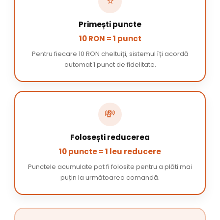
⭐
Primești puncte
10 RON = 1 punct
Pentru fiecare 10 RON cheltuiți, sistemul îți acordă
automat 1 punct de fidelitate.
💸
Folosești reducerea
10 puncte = 1 leu reducere
Punctele acumulate pot fi folosite pentru a plăti mai
puțin la următoarea comandă.