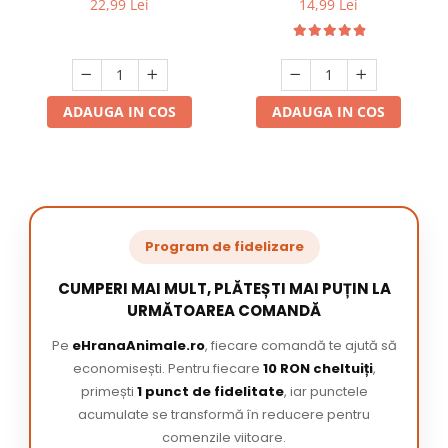
22,99 Lei
14,99 Lei
ADAUGA IN COS
ADAUGA IN COS
Program de fidelizare
CUMPERI MAI MULT, PLĂTEȘTI MAI PUȚIN LA
URMĂTOAREA COMANDĂ
Pe
eHranaAnimale.ro
, fiecare comandă te ajută să
economisești. Pentru fiecare
10 RON cheltuiți
,
primești
1 punct de fidelitate
, iar punctele
acumulate se transformă în reducere pentru
comenzile viitoare.