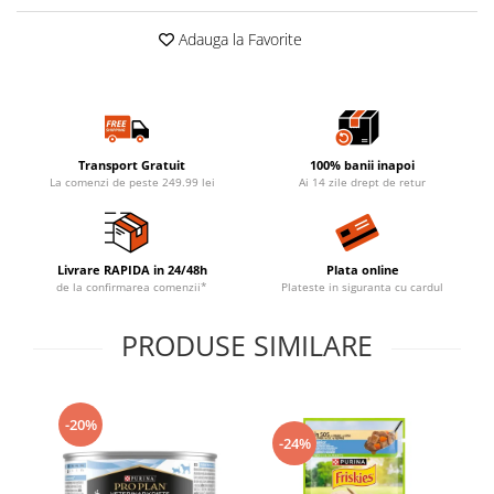
Adauga la Favorite
Transport Gratuit
100% banii inapoi
La comenzi de peste 249.99 lei
Ai 14 zile drept de retur
Livrare RAPIDA in 24/48h
Plata online
de la confirmarea comenzii*
Plateste in siguranta cu cardul
PRODUSE SIMILARE
-20%
-24%