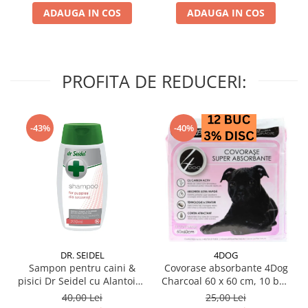
ADAUGA IN COS
ADAUGA IN COS
PROFITA DE REDUCERI:
-43%
-40%
DR. SEIDEL
4DOG
Sampon pentru caini &
Covorase absorbante 4Dog
pisici Dr Seidel cu Alantoina
Charcoal 60 x 60 cm, 10 buc
220 ml
/ pachet
40,00 Lei
25,00 Lei