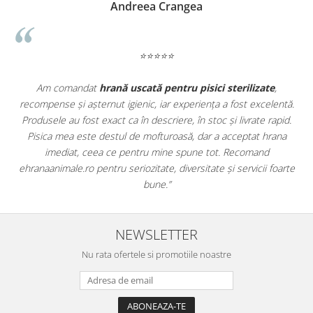
Madalina Stancea
⭐⭐⭐⭐⭐
,
Apreciez foarte mult faptul că pe
ehranaanimale.ro
găsesc nu
entă.
doar hrană, ci și produse din
farmacia veterinară
:
pid.
antiparazitare, suplimente și soluții de îngrijire. Este foarte
ana
comod să pot comanda tot ce am nevoie pentru animalul meu
dintr-un singur loc. Livrarea a fost rapidă, iar produsele au fost
oarte
originale și în termen. Magazin serios, bine organizat și foarte uti
pentru orice stăpân de animale.
NEWSLETTER
Nu rata ofertele si promotiile noastre