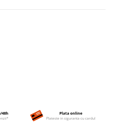
4/48h
Plata online
nzii*
Plateste in siguranta cu cardul