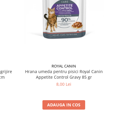
ROYAL CANIN
grijire
Hrana umeda pentru pisici Royal Canin
Hrana ume
 x 13 cm
Appetite Control Gravy 85 gr
Ag
8,00 Lei
ADAUGA IN COS