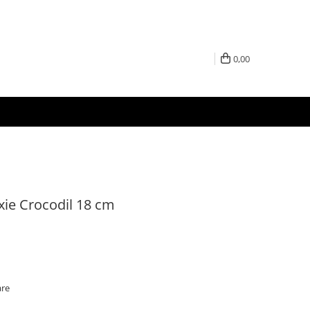
0,00
ixie Crocodil 18 cm
are