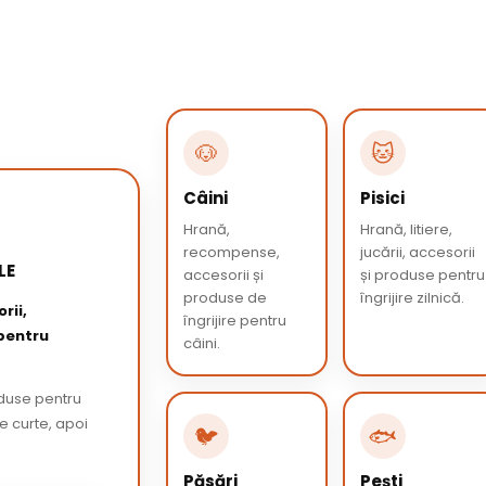
🐶
🐱
Câini
Pisici
Hrană,
Hrană, litiere,
recompense,
jucării, accesorii
LE
accesorii și
și produse pentru
produse de
îngrijire zilnică.
rii,
îngrijire pentru
 pentru
câini.
oduse pentru
de curte, apoi
🐦
🐟
Păsări
Pești