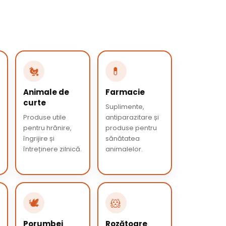
🐔
💊
Animale de
Farmacie
curte
Suplimente,
Produse utile
antiparazitare și
pentru hrănire,
produse pentru
îngrijire și
sănătatea
întreținere zilnică.
animalelor.
🕊️
🐹
Porumbei
Rozătoare