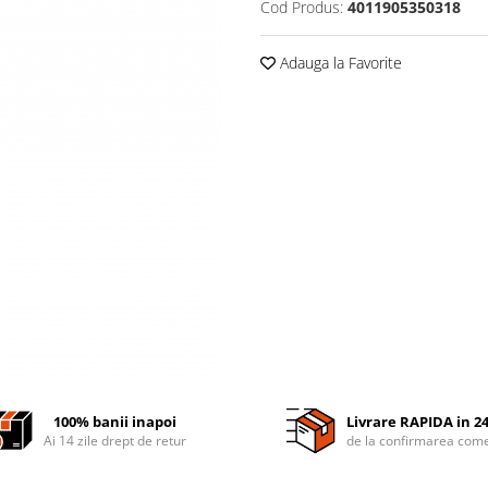
Cod Produs:
4011905350318
Adauga la Favorite
100% banii inapoi
Livrare RAPIDA in 2
Ai 14 zile drept de retur
de la confirmarea come