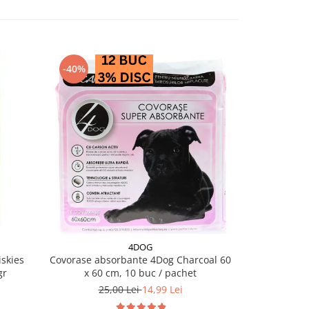
-40%
4DOG
skies
Covorase absorbante 4Dog Charcoal 60
Conserva pe
gr
x 60 cm, 10 buc / pachet
25,00 Lei
14,99 Lei