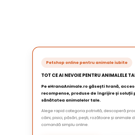
Petshop online pentru animale iubite
TOT CE AI NEVOIE PENTRU ANIMALELE TA
Pe eHranaAnimale.ro găsești hrană, acceso
recompense, produse de îngrijire și soluții
sănătatea animalelor tale.
Alege rapid categoria potrivită, descoperă pr
câini, pisici, păsări, pești, rozătoare și animale 
comandă simplu online.