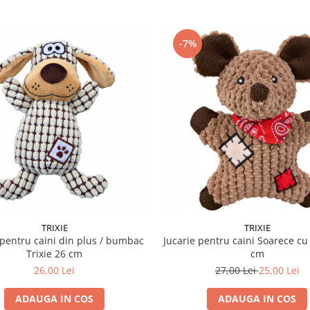
-7%
TRIXIE
TRIXIE
 pentru caini din plus / bumbac
Jucarie pentru caini Soarece cu
Trixie 26 cm
cm
26,00 Lei
27,00 Lei
25,00 Lei
ADAUGA IN COS
ADAUGA IN COS