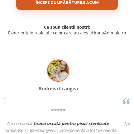
ÎNCEPE CUMPĂRĂTURILE ACUM
Ce spun clienții noștri:
Experiențele reale ale celor care au ales eHranaAnimale.ro
Madalina Stancea
⭐⭐⭐⭐⭐
Apreciez foarte mult faptul că pe
ehranaanimale.ro
găsesc nu
.
doar hrană, ci și produse din
farmacia veterinară
: