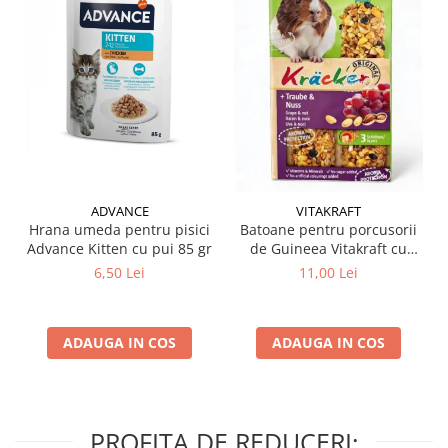
ADVANCE
VITAKRAFT
Hrana umeda pentru pisici
Batoane pentru porcusorii
Advance Kitten cu pui 85 gr
de Guineea Vitakraft cu
struguri & nuci 2 buc
6,50 Lei
11,00 Lei
ADAUGA IN COS
ADAUGA IN COS
PROFITA DE REDUCERI: