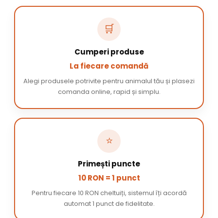
🛒
Cumperi produse
La fiecare comandă
Alegi produsele potrivite pentru animalul tău și plasezi
comanda online, rapid și simplu.
⭐
Primești puncte
10 RON = 1 punct
Pentru fiecare 10 RON cheltuiți, sistemul îți acordă
automat 1 punct de fidelitate.