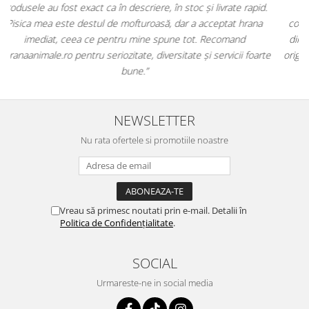
.
antiparazitare, suplimente și soluții de îngrijire. Este foarte
comod să pot comanda tot ce am nevoie pentru animalul meu
dintr-un singur loc. Livrarea a fost rapidă, iar produsele au fost
te
originale și în termen. Magazin serios, bine organizat și foarte util
pentru orice stăpân de animale.
NEWSLETTER
Nu rata ofertele si promotiile noastre
Vreau să primesc noutati prin e-mail. Detalii în
Politica de Confidențialitate
.
SOCIAL
Urmareste-ne in social media