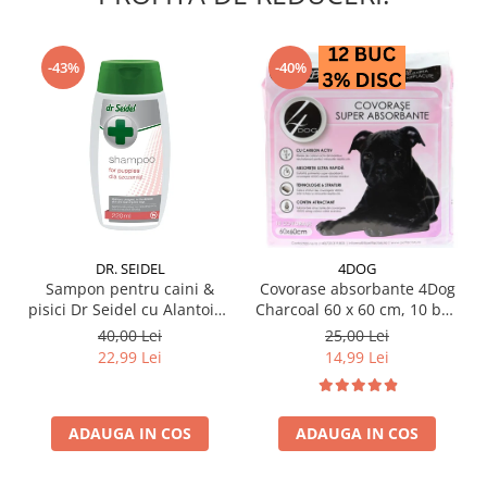
-43%
-40%
DR. SEIDEL
4DOG
Sampon pentru caini &
Covorase absorbante 4Dog
pisici Dr Seidel cu Alantoina
Charcoal 60 x 60 cm, 10 buc
220 ml
/ pachet
40,00 Lei
25,00 Lei
22,99 Lei
14,99 Lei
ADAUGA IN COS
ADAUGA IN COS