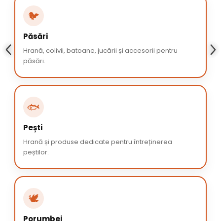
🐦
Păsări
Hrană, colivii, batoane, jucării și accesorii pentru
păsări.
🐟
Pești
Hrană și produse dedicate pentru întreținerea
peștilor.
🕊️
Porumbei