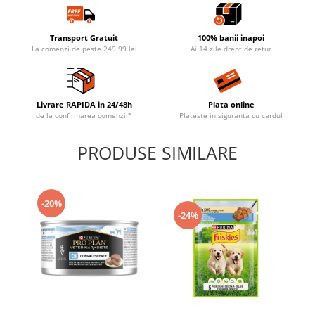
Transport Gratuit
100% banii inapoi
La comenzi de peste 249.99 lei
Ai 14 zile drept de retur
Livrare RAPIDA in 24/48h
Plata online
de la confirmarea comenzii*
Plateste in siguranta cu cardul
PRODUSE SIMILARE
-20%
-24%