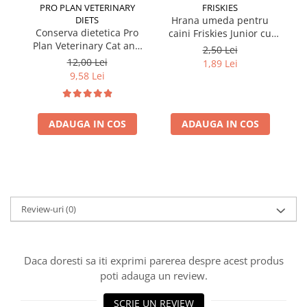
PRO PLAN VETERINARY
FRISKIES
DIETS
Hrana umeda pentru
Conserva dietetica Pro
caini Friskies Junior cu
cai
Plan Veterinary Cat and
pui & mazare 85 gr
2,50 Lei
Dog Convalescence 195
12,00 Lei
1,89 Lei
gr
9,58 Lei
ADAUGA IN COS
ADAUGA IN COS
Review-uri
(0)
Daca doresti sa iti exprimi parerea despre acest produs
poti adauga un review.
SCRIE UN REVIEW